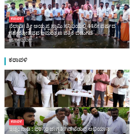
ಕರಾವಳಿ
ನೆಲ್ಯಾಡಿ: ಶ್ರೀ ಅಯ್ಯಪ್ಪ ಸ್ವಾಮಿ ಸನ್ನಿಧಿಯಲ್ಲಿ 44ನೇ ವರ್ಷದ
ಗಣೇಶೋತ್ಸವದ ಆಮಂತ್ರಣ ಪತ್ರಿಕೆ ಬಿಡುಗಡೆ
05/08/2026
ಕರಾವಳಿ
ಕರಾವಳಿ
ಇಚ್ಲಂಪಾಡಿ : ಪರಿಸರ ಜಾಗೃತಿ:ಗಿಡ ನೆಡುವ ಅಭಿಯಾನ