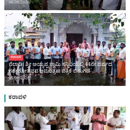
06/08/2026
ಕರಾವಳಿ
ನೆಲ್ಯಾಡಿ: ಶ್ರೀ ಅಯ್ಯಪ್ಪ ಸ್ವಾಮಿ ಸನ್ನಿಧಿಯಲ್ಲಿ 44ನೇ ವರ್ಷದ
ಗಣೇಶೋತ್ಸವದ ಆಮಂತ್ರಣ ಪತ್ರಿಕೆ ಬಿಡುಗಡೆ
05/08/2026
ಕರಾವಳಿ