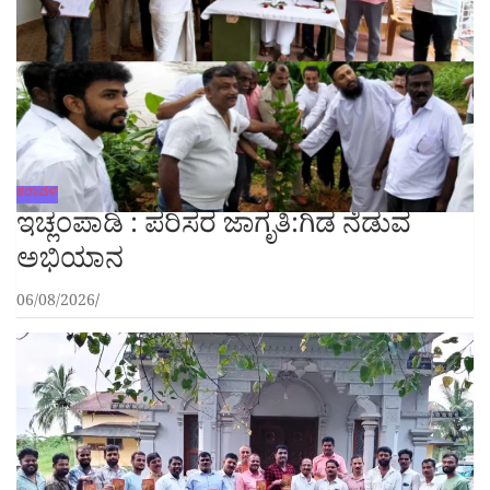
ಕರಾವಳಿ
ಇಚ್ಲಂಪಾಡಿ : ಪರಿಸರ ಜಾಗೃತಿ:ಗಿಡ ನೆಡುವ
ಅಭಿಯಾನ
06/08/2026