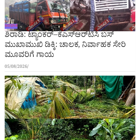
ಅಪಘಾತ
ಶಿರಾಡಿ: ಟ್ಯಾಂಕರ್–ಕೆಎಸ್‌ಆರ್‌ಟಿಸಿ ಬಸ್
ಮುಖಾಮುಖಿ ಡಿಕ್ಕಿ: ಚಾಲಕ, ನಿರ್ವಾಹಕ ಸೇರಿ
ಮೂವರಿಗೆ ಗಾಯ
05/08/2026