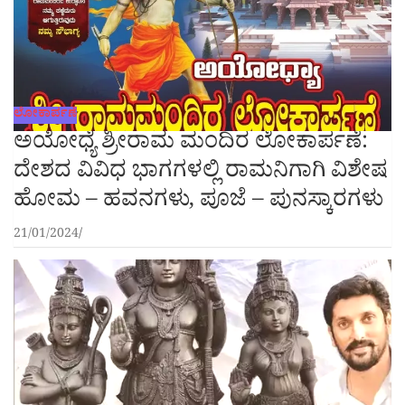
ಲೋಕಾರ್ಪಣೆ
ಅಯೋಧ್ಯೆ ಶ್ರೀರಾಮ ಮಂದಿರ ಲೋಕಾರ್ಪಣೆ:
ದೇಶದ ವಿವಿಧ ಭಾಗಗಳಲ್ಲಿ ರಾಮನಿಗಾಗಿ ವಿಶೇಷ
ಹೋಮ – ಹವನಗಳು, ಪೂಜೆ – ಪುನಸ್ಕಾರಗಳು
21/01/2024