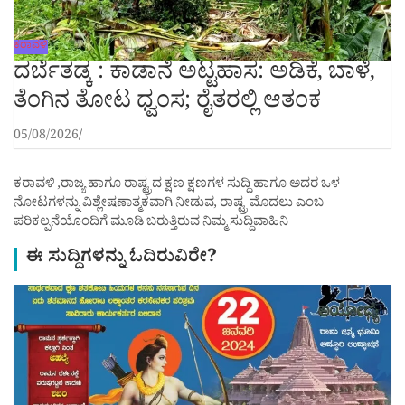
ಕರಾವಳಿ
ದರ್ಬೆತಡ್ಕ : ಕಾಡಾನೆ ಅಟ್ಟಹಾಸ: ಅಡಿಕೆ, ಬಾಳೆ,
ತೆಂಗಿನ ತೋಟ ಧ್ವಂಸ; ರೈತರಲ್ಲಿ ಆತಂಕ
05/08/2026
ಕರಾವಳಿ ,ರಾಜ್ಯ ಹಾಗೂ ರಾಷ್ಟ್ರದ ಕ್ಷಣ ಕ್ಷಣಗಳ ಸುದ್ದಿ ಹಾಗೂ ಅದರ ಒಳ
ನೋಟಗಳನ್ನು ವಿಶ್ಲೇಷಣಾತ್ಮಕವಾಗಿ ನೀಡುವ, ರಾಷ್ಟ್ರ ಮೊದಲು ಎಂಬ
ಪರಿಕಲ್ಪನೆಯೊಂದಿಗೆ ಮೂಡಿ ಬರುತ್ತಿರುವ ನಿಮ್ಮ ಸುದ್ದಿವಾಹಿನಿ
ಈ ಸುದ್ದಿಗಳನ್ನು ಓದಿರುವಿರೇ?