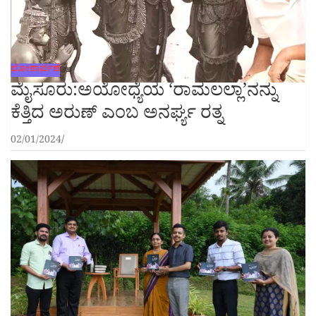
ಲೋಕಾರ್ಪಣೆ
ಮೈಸೂರು:ಅಯೋಧ್ಯೆಯ ‘ರಾಮಲಲ್ಲಾ’ನನ್ನು
ಕೆತ್ತಿದ ಅರುಣ್ ಎಂಬ ಅನರ್ಘ್ಯ ರತ್ನ
02/01/2024