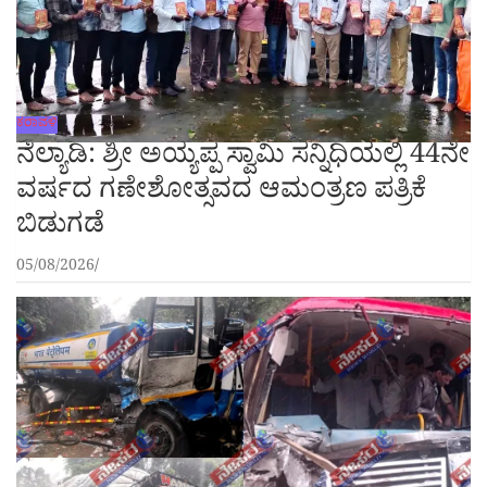
ಕರಾವಳಿ
ನೆಲ್ಯಾಡಿ: ಶ್ರೀ ಅಯ್ಯಪ್ಪ ಸ್ವಾಮಿ ಸನ್ನಿಧಿಯಲ್ಲಿ 44ನೇ
ವರ್ಷದ ಗಣೇಶೋತ್ಸವದ ಆಮಂತ್ರಣ ಪತ್ರಿಕೆ
ಬಿಡುಗಡೆ
05/08/2026