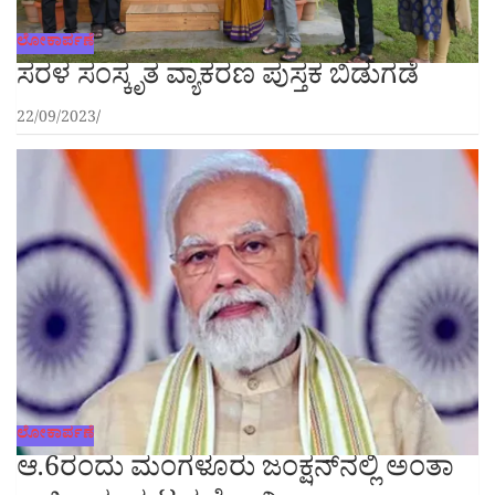
ಲೋಕಾರ್ಪಣೆ
ಸರಳ ಸಂಸ್ಕೃತ ವ್ಯಾಕರಣ ಪುಸ್ತಕ ಬಿಡುಗಡೆ
22/09/2023
ಲೋಕಾರ್ಪಣೆ
ಆ.6ರಂದು ಮಂಗಳೂರು ಜಂಕ್ಷನ್‌ನಲ್ಲಿ ಅಂತಾ