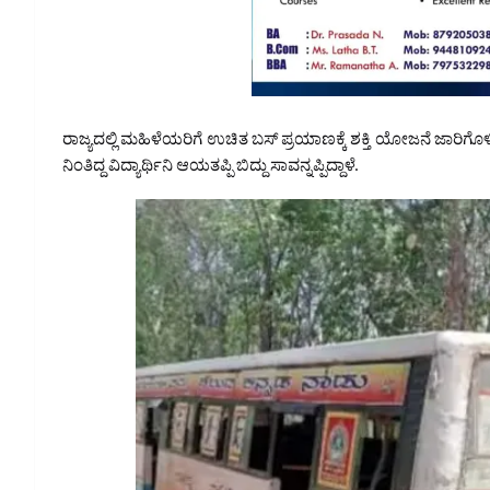
ರಾಜ್ಯದಲ್ಲಿ ಮಹಿಳೆಯರಿಗೆ ಉಚಿತ ಬಸ್‌ ಪ್ರಯಾಣಕ್ಕೆ ಶಕ್ತಿ ಯೋಜನೆ ಜಾರಿಗೊಳಿಸಿ
ನಿಂತಿದ್ದ ವಿದ್ಯಾರ್ಥಿನಿ ಆಯತಪ್ಪಿ ಬಿದ್ದು ಸಾವನ್ನಪ್ಪಿದ್ದಾಳೆ.