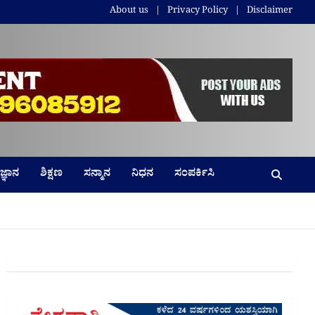
About us
Privacy Policy
Disclaimer
ಜ್ಞಾನ
ಶಿಕ್ಷಣ
ಸನ್ಮಾನ
ನಿಧನ
ಸಂಪರ್ಕಿಸಿ