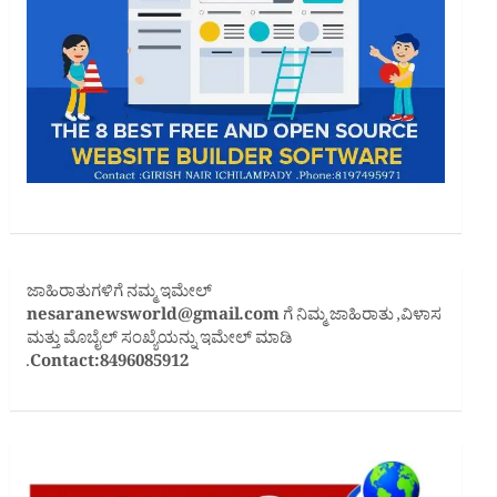
ಜಾಹಿರಾತುಗಳಿಗೆ ನಮ್ಮ ಇಮೇಲ್
nesaranewsworld@gmail.com
ಗೆ ನಿಮ್ಮ ಜಾಹಿರಾತು ,ವಿಳಾಸ
ಮತ್ತು ಮೊಬೈಲ್ ಸಂಖ್ಯೆಯನ್ನು ಇಮೇಲ್ ಮಾಡಿ
.
Contact:8496085912