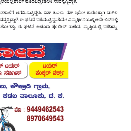
ೆಲೆಯಲ್ಲಿ ಶಾಲೆಗೆ ಹೊರಟಿದ್ದ ಬಾಲಕಿ ಸಾವನ್ನಪ್ಪಿದ್ದಾಳೆ.
ಢಶಾಲೆಗೆ ಆಗಮಿಸುತ್ತಿದ್ದಳು. ಬಸ್ ತುಂಬಾ ರಶ್ ಇರೋ ಕಾರಣಕ್ಕಾಗಿ ಬಾಗಿಲ
ಪ್ಪಿದ್ದಾಳೆ. ಈ ಘಟನೆ ನಡೆಯುತ್ತಿದ್ದಂತೆಯೇ ವಿದ್ಯಾರ್ಥಿನಿಯಲ್ಲಿ ಅದೇ ಬಸ್‌ನಲ್ಲಿ
ಿ ಹಾರಿಹೋಗಿತ್ತು. ಈ ಘಟನೆ ಆಡೂರು ಪೊಲೀಸ್ ಠಾಣೆಯ ವ್ಯಾಪ್ತಿಯಲ್ಲಿ ನಡೆದಿದ್ದು,