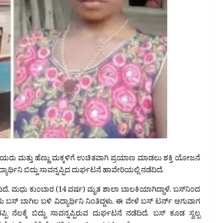
ಿಳೆಯರು ಮತ್ತು ಹೆಣ್ಣು ಮಕ್ಕಳಿಗೆ ಉಚಿತವಾಗಿ ಪ್ರಯಾಣ ಮಾಡಲು ಶಕ್ತಿ ಯೋಜನೆ
ಾರ್ಥಿನಿ ಬಿದ್ದು ಸಾವನ್ನಪ್ಪಿದ ದುರ್ಘಟನೆ ಹಾವೇರಿಯಲ್ಲಿ ನಡೆದಿದೆ.
ದಿದೆ. ಮಧು ಕುಂಬಾರ (14 ವರ್ಷ) ಮೃತ ಶಾಲಾ ಬಾಲಕಿಯಾಗಿದ್ದಾಳೆ. ಬಸ್‌ನಿಂದ
ದಾರೆಂದು ಬಸ್ ಬಾಗಿಲ ಬಳಿ ವಿದ್ಯಾರ್ಥಿನಿ ನಿಂತಿದ್ದಳು. ಈ ವೇಳೆ ಬಸ್ ಟರ್ನ್ ಆಗುವಾಗ
 ನೆಲಕ್ಕೆ ಬಿದ್ದು ಸಾವನ್ನಪ್ಪಿರುವ ದುರ್ಘಟನೆ ನಡೆದಿದೆ. ಬಸ್‌ ಕೂಡ ಸ್ವಲ್ಪ