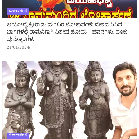
ಲೋಕಾರ್ಪಣೆ
ಅಯೋಧ್ಯೆ ಶ್ರೀರಾಮ ಮಂದಿರ ಲೋಕಾರ್ಪಣೆ: ದೇಶದ ವಿವಿಧ
ಭಾಗಗಳಲ್ಲಿ ರಾಮನಿಗಾಗಿ ವಿಶೇಷ ಹೋಮ – ಹವನಗಳು, ಪೂಜೆ –
ಪುನಸ್ಕಾರಗಳು
21/01/2024
ಲೋಕಾರ್ಪಣೆ