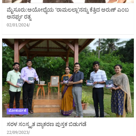
ಮೈಸೂರು:ಅಯೋಧ್ಯೆಯ ‘ರಾಮಲಲ್ಲಾ’ನನ್ನು ಕೆತ್ತಿದ ಅರುಣ್ ಎಂಬ
ಅನರ್ಘ್ಯ ರತ್ನ
02/01/2024
ಲೋಕಾರ್ಪಣೆ
ಸರಳ ಸಂಸ್ಕೃತ ವ್ಯಾಕರಣ ಪುಸ್ತಕ ಬಿಡುಗಡೆ
22/09/2023