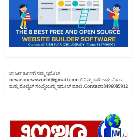
ಜಾಹಿರಾತುಗಳಿಗೆ ನಮ್ಮ ಇಮೇಲ್
nesaranewsworld@gmail.com
ಗೆ ನಿಮ್ಮ ಜಾಹಿರಾತು ,ವಿಳಾಸ
ಮತ್ತು ಮೊಬೈಲ್ ಸಂಖ್ಯೆಯನ್ನು ಇಮೇಲ್ ಮಾಡಿ .
Contact:8496085912