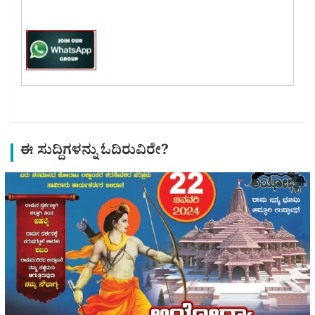
ಈ ಸುದ್ದಿಗಳನ್ನು ಓದಿರುವಿರೇ?