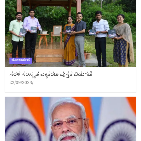
ಲೋಕಾರ್ಪಣೆ
ಸರಳ ಸಂಸ್ಕೃತ ವ್ಯಾಕರಣ ಪುಸ್ತಕ ಬಿಡುಗಡೆ
22/09/2023