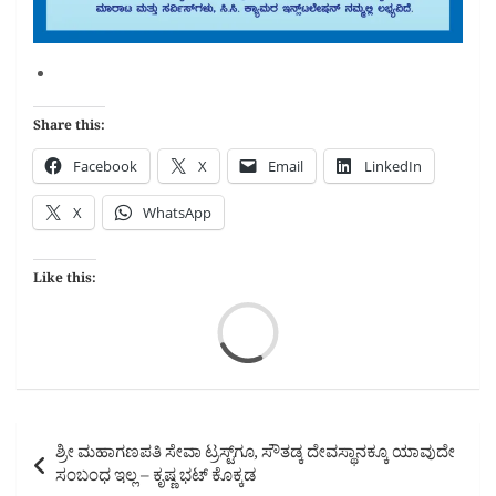
Share this:
Facebook
X
Email
LinkedIn
X
WhatsApp
Like this:
Loa
Post
ಶ್ರೀ ಮಹಾಗಣಪತಿ ಸೇವಾ ಟ್ರಸ್ಟ್‌ಗೂ, ಸೌತಡ್ಕ ದೇವಸ್ಥಾನಕ್ಕೂ ಯಾವುದೇ
navigation
ಸಂಬಂಧ ಇಲ್ಲ – ಕೃಷ್ಣ ಭಟ್ ಕೊಕ್ಕಡ