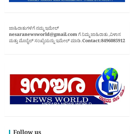
ಜಾಹಿರಾತುಗಳಿಗೆ ನಮ್ಮ ಇಮೇಲ್
nesaranewsworld@gmail.com
ಗೆ ನಿಮ್ಮ ಜಾಹಿರಾತು ,ವಿಳಾಸ
ಮತ್ತು ಮೊಬೈಲ್ ಸಂಖ್ಯೆಯನ್ನು ಇಮೇಲ್ ಮಾಡಿ .
Contact:8496085912
Follow us