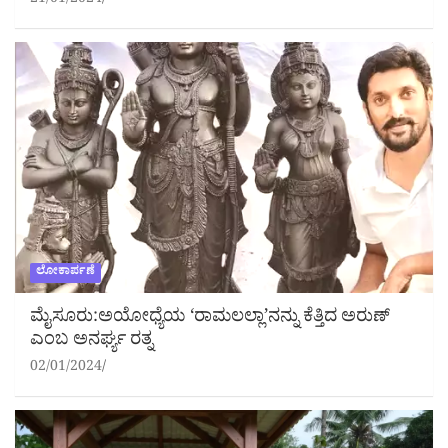
21/01/2024
ಲೋಕಾರ್ಪಣೆ
ಮೈಸೂರು:ಅಯೋಧ್ಯೆಯ ‘ರಾಮಲಲ್ಲಾ’ನನ್ನು ಕೆತ್ತಿದ ಅರುಣ್
ಎಂಬ ಅನರ್ಘ್ಯ ರತ್ನ
02/01/2024