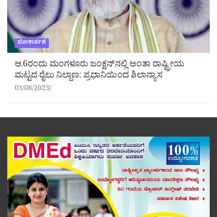
ಲೋಕಾರ್ಪಣೆ
ಆ.6ರಂದು ಮಂಗಳೂರು ಜಂಕ್ಷನ್‌ನಲ್ಲಿ ಅಂತಾ ರಾಷ್ಟ್ರೀಯ
ಮಟ್ಟದ ರೈಲು ನಿಲ್ದಾಣ: ಪ್ರಧಾನಿಯಿಂದ ಶಿಲಾನ್ಯಾಸ
03/08/2023