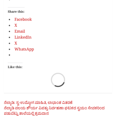
Share this:
Facebook
X
Email
LinkedIn
X
WhatsApp
Like this:
Loa
Post
ನೆಲ್ಯಾಡಿ: ಸ್ವ-ಉದ್ಯೋಗ ಮಾಹಿತಿ, ಲಾಭಾಂಶ ವಿತರಣೆ
ನೆಲ್ಯಾಡಿ ವಲಯ ಶೌರ್ಯ ವಿಪತ್ತು ನಿರ್ವಹಣಾ ಘಟಕದ ಸ್ವಯಂ ಸೇವಕರಿಂದ
navigation
ಪಡುಬೆಟ್ಟು ಶಾಲೆಯಲ್ಲಿ ಶ್ರಮದಾನ