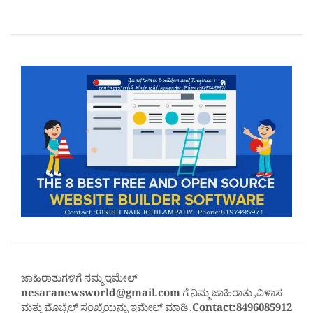
ಜಾಹಿರಾತುಗಳಿಗೆ ನಮ್ಮ ಇಮೇಲ್
nesaranewsworld@gmail.com
ಗೆ ನಿಮ್ಮ ಜಾಹಿರಾತು ,ವಿಳಾಸ
ಮತ್ತು ಮೊಬೈಲ್ ಸಂಖ್ಯೆಯನ್ನು ಇಮೇಲ್ ಮಾಡಿ .
Contact:8496085912