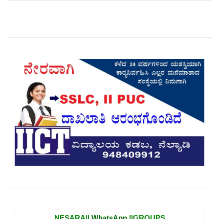
NESARA||
WhatsApp
||GROUPS