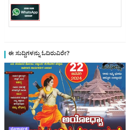
ಈ ಸುದ್ದಿಗಳನ್ನು ಓದಿರುವಿರೇ?
ಲೋಕಾರ್ಪಣೆ