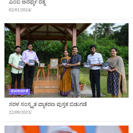
ಎಂಬ ಅನರ್ಘ್ಯ ರತ್ನ
02/01/2024
ಲೋಕಾರ್ಪಣೆ
ಸರಳ ಸಂಸ್ಕೃತ ವ್ಯಾಕರಣ ಪುಸ್ತಕ ಬಿಡುಗಡೆ
22/09/2023