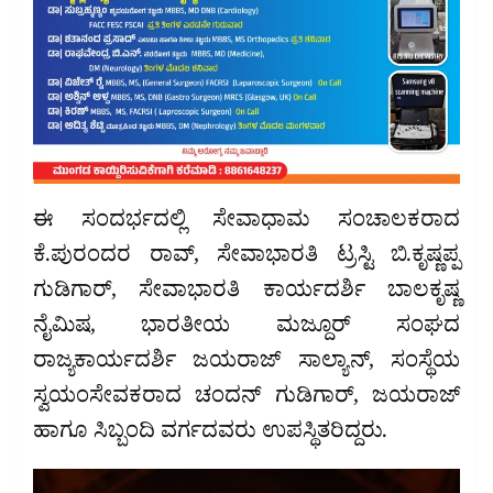
ಈ ಸಂದರ್ಭದಲ್ಲಿ ಸೇವಾಧಾಮ ಸಂಚಾಲಕರಾದ
ಕೆ.ಪುರಂದರ ರಾವ್, ಸೇವಾಭಾರತಿ ಟ್ರಸ್ಟಿ ಬಿ.ಕೃಷ್ಣಪ್ಪ
ಗುಡಿಗಾರ್, ಸೇವಾಭಾರತಿ ಕಾರ್ಯದರ್ಶಿ ಬಾಲಕೃಷ್ಣ
ನೈಮಿಷ, ಭಾರತೀಯ ಮಜ್ದೂರ್ ಸಂಘದ
ರಾಜ್ಯಕಾರ್ಯದರ್ಶಿ ಜಯರಾಜ್ ಸಾಲ್ಯಾನ್, ಸಂಸ್ಥೆಯ
ಸ್ವಯಂಸೇವಕರಾದ ಚಂದನ್ ಗುಡಿಗಾರ್, ಜಯರಾಜ್
ಹಾಗೂ ಸಿಬ್ಬಂದಿ ವರ್ಗದವರು ಉಪಸ್ಥಿತರಿದ್ದರು.