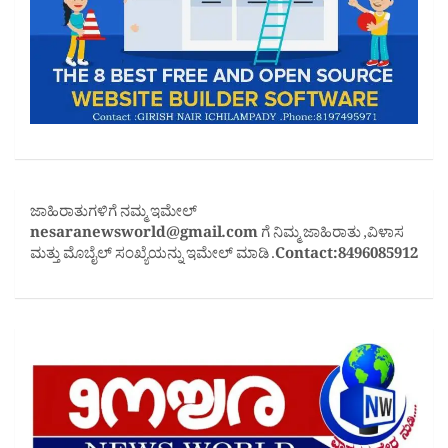
ಜಾಹಿರಾತುಗಳಿಗೆ ನಮ್ಮ ಇಮೇಲ್
nesaranewsworld@gmail.com
ಗೆ ನಿಮ್ಮ ಜಾಹಿರಾತು ,ವಿಳಾಸ
ಮತ್ತು ಮೊಬೈಲ್ ಸಂಖ್ಯೆಯನ್ನು ಇಮೇಲ್ ಮಾಡಿ .
Contact:8496085912