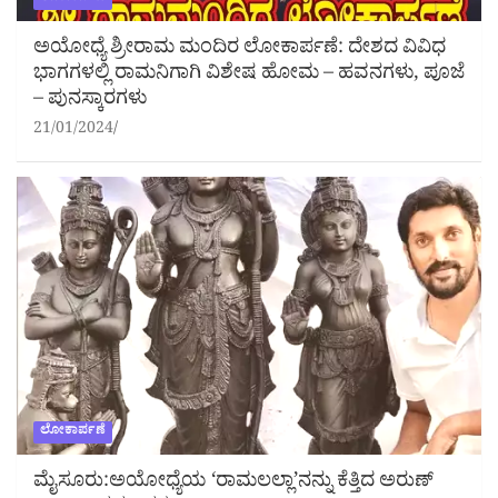
ಅಯೋಧ್ಯೆ ಶ್ರೀರಾಮ ಮಂದಿರ ಲೋಕಾರ್ಪಣೆ: ದೇಶದ ವಿವಿಧ
ಭಾಗಗಳಲ್ಲಿ ರಾಮನಿಗಾಗಿ ವಿಶೇಷ ಹೋಮ – ಹವನಗಳು, ಪೂಜೆ
– ಪುನಸ್ಕಾರಗಳು
21/01/2024
ಲೋಕಾರ್ಪಣೆ
ಮೈಸೂರು:ಅಯೋಧ್ಯೆಯ ‘ರಾಮಲಲ್ಲಾ’ನನ್ನು ಕೆತ್ತಿದ ಅರುಣ್