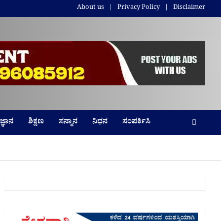
About us
Privacy Policy
Disclaimer
ಜ್ಞಾನ
ಶಿಕ್ಷಣ
ಸನ್ಮಾನ
ನಿಧನ
ಸಂಪರ್ಕಿಸಿ