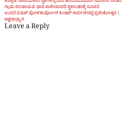
Post
ಕೊಕ್ಕಡ: ಅಪಾಯಕಾರಿ ಸ್ಥಳಗಳಲ್ಲಿ ಮನೆ ಹೊಂದಿರುವವರಿಗೆ ನೋಟಿಸ್ ನೀಡಿದ
ಗ್ರಾಮ ಪಂಚಾಯತಿ: ಭಾರಿ ಮಳೆಯಾದರೆ ಸ್ಥಳಾಂತರಕ್ಕೆ ಸೂಚನೆ
navigation
ಉದನೆ ಬಿಷಪ್ ಪೋಳಿಕಾರ್ಪೋಸ್ ಕಿಂಡರ್ ಗಾರ್ಟನ್‌ನಲ್ಲಿ ಪ್ರವೇಶೋತ್ಸವ |
ಅಕ್ಷರಾಭ್ಯಾಸ
Leave a Reply