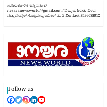
ಜಾಹಿರಾತುಗಳಿಗೆ ನಮ್ಮ ಇಮೇಲ್
nesaranewsworld@gmail.com
ಗೆ ನಿಮ್ಮ ಜಾಹಿರಾತು ,ವಿಳಾಸ
ಮತ್ತು ಮೊಬೈಲ್ ಸಂಖ್ಯೆಯನ್ನು ಇಮೇಲ್ ಮಾಡಿ .
Contact:8496085912
Follow us