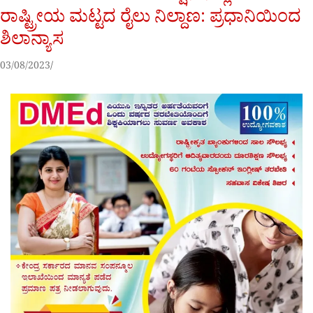
ರಾಷ್ಟ್ರೀಯ ಮಟ್ಟದ ರೈಲು ನಿಲ್ದಾಣ: ಪ್ರಧಾನಿಯಿಂದ
ಶಿಲಾನ್ಯಾಸ
03/08/2023