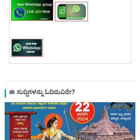
ಈ ಸುದ್ದಿಗಳನ್ನು ಓದಿರುವಿರೇ?