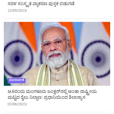
ಸರಳ ಸಂಸ್ಕೃತ ವ್ಯಾಕರಣ ಪುಸ್ತಕ ಬಿಡುಗಡೆ
22/09/2023
ಲೋಕಾರ್ಪಣೆ
ಆ.6ರಂದು ಮಂಗಳೂರು ಜಂಕ್ಷನ್‌ನಲ್ಲಿ ಅಂತಾ ರಾಷ್ಟ್ರೀಯ
ಮಟ್ಟದ ರೈಲು ನಿಲ್ದಾಣ: ಪ್ರಧಾನಿಯಿಂದ ಶಿಲಾನ್ಯಾಸ
03/08/2023