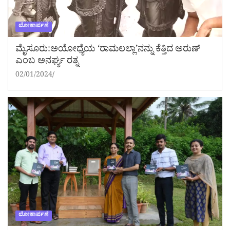
ಲೋಕಾರ್ಪಣೆ
ಮೈಸೂರು:ಅಯೋಧ್ಯೆಯ ‘ರಾಮಲಲ್ಲಾ’ನನ್ನು ಕೆತ್ತಿದ ಅರುಣ್
ಎಂಬ ಅನರ್ಘ್ಯ ರತ್ನ
02/01/2024
ಲೋಕಾರ್ಪಣೆ