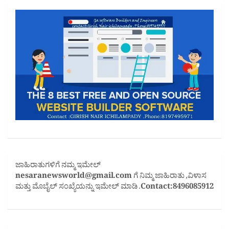
ಜಾಹಿರಾತುಗಳಿಗೆ ನಮ್ಮ ಇಮೇಲ್
nesaranewsworld@gmail.com
ಗೆ ನಿಮ್ಮ ಜಾಹಿರಾತು ,ವಿಳಾಸ
ಮತ್ತು ಮೊಬೈಲ್ ಸಂಖ್ಯೆಯನ್ನು ಇಮೇಲ್ ಮಾಡಿ .
Contact:8496085912