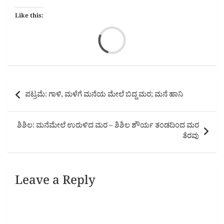
Like this:
Loa
Post
ಪಟ್ರಮೆ: ಗಾಳಿ, ಮಳೆಗೆ ಮನೆಯ ಮೇಲೆ ಬಿದ್ದ ಮರ; ಮನೆ ಹಾನಿ
navigation
ಶಿಶಿಲ: ಮನೆಮೇಲೆ ಉರುಳಿದ ಮರ – ಶಿಶಿಲ ಶೌರ್ಯ ತಂಡದಿಂದ ಮರ
ತೆರವು
Leave a Reply