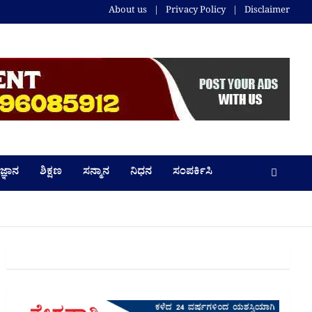
About us
Privacy Policy
Disclaimer
ಜ್ಞಾನ
ಶಿಕ್ಷಣ
ಸನ್ಮಾನ
ನಿಧನ
ಸಂಪರ್ಕಿಸಿ