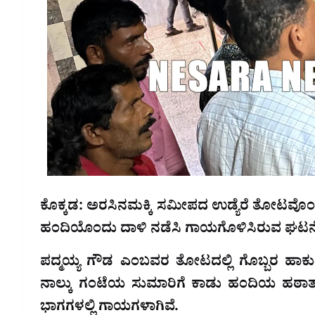
ಕೊಕ್ಕಡ: ಅರಸಿನಮಕ್ಕಿ ಸಮೀಪದ ಉಡ್ಯೆರೆ ತೋಟವೊಂದರಲ
ಹಂದಿಯೊಂದು ದಾಳಿ ನಡೆಸಿ ಗಾಯಗೊಳಿಸಿರುವ ಘಟನೆ 
ಪದ್ಮಯ್ಯ ಗೌಡ ಎಂಬವರ ತೋಟದಲ್ಲಿ ಗೊಬ್ಬರ ಹಾಕುತ್ತ
ನಾಲ್ಕು ಗಂಟೆಯ ಸುಮಾರಿಗೆ ಕಾಡು ಹಂದಿಯ ಹಠಾತ್ ದ
ಭಾಗಗಳಲ್ಲಿ ಗಾಯಗಳಾಗಿವೆ.