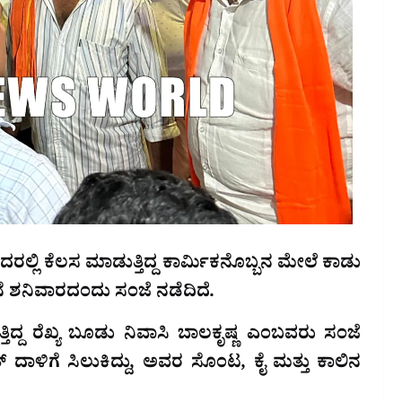
್ಲಿ ಕೆಲಸ ಮಾಡುತ್ತಿದ್ದ ಕಾರ್ಮಿಕನೊಬ್ಬನ ಮೇಲೆ ಕಾಡು
ಶನಿವಾರದಂದು ಸಂಜೆ ನಡೆದಿದೆ.
ಿದ್ದ ರೆಖ್ಯ ಬೂಡು ನಿವಾಸಿ ಬಾಲಕೃಷ್ಣ ಎಂಬವರು ಸಂಜೆ
ಾಳಿಗೆ ಸಿಲುಕಿದ್ದು, ಅವರ ಸೊಂಟ, ಕೈ ಮತ್ತು ಕಾಲಿನ