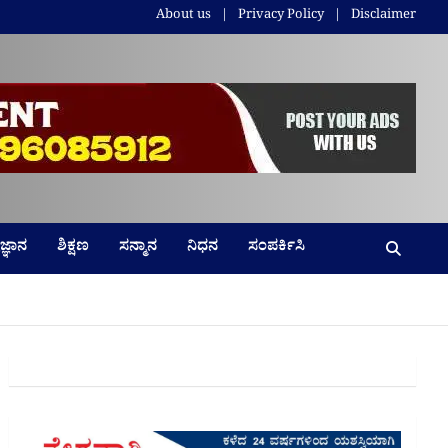
About us
Privacy Policy
Disclaimer
ಜ್ಞಾನ
ಶಿಕ್ಷಣ
ಸನ್ಮಾನ
ನಿಧನ
ಸಂಪರ್ಕಿಸಿ