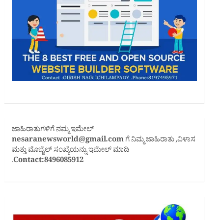
ಜಾಹಿರಾತುಗಳಿಗೆ ನಮ್ಮ ಇಮೇಲ್
nesaranewsworld@gmail.com
ಗೆ ನಿಮ್ಮ ಜಾಹಿರಾತು ,ವಿಳಾಸ
ಮತ್ತು ಮೊಬೈಲ್ ಸಂಖ್ಯೆಯನ್ನು ಇಮೇಲ್ ಮಾಡಿ
.
Contact:8496085912