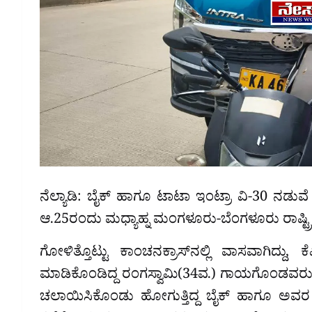
ನೆಲ್ಯಾಡಿ: ಬೈಕ್ ಹಾಗೂ ಟಾಟಾ ಇಂಟ್ರಾ ವಿ-30 ನಡು
ಆ.25ರಂದು ಮಧ್ಯಾಹ್ನ ಮಂಗಳೂರು-ಬೆಂಗಳೂರು ರಾಷ್ಟ್ರೀಯ ಹ
ಗೋಳಿತ್ತೊಟ್ಟು ಕಾಂಚನಕ್ರಾಸ್‌ನಲ್ಲಿ ವಾಸವಾಗಿದ್ದು, ಕ
ಮಾಡಿಕೊಂಡಿದ್ದ ರಂಗಸ್ವಾಮಿ(34ವ.) ಗಾಯಗೊಂಡವರು. 
ಚಲಾಯಿಸಿಕೊಂಡು ಹೋಗುತ್ತಿದ್ದ ಬೈಕ್ ಹಾಗೂ ಅವರ