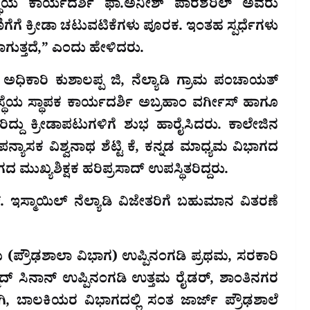
ಸಂಸ್ಥೆಯ ಕಾರ್ಯದರ್ಶಿ ಫಾ.ಅನೀಶ್ ಪಾರಶೆರಿಲ್ ಅವರು
ಿಗೆಗೆ ಕ್ರೀಡಾ ಚಟುವಟಿಕೆಗಳು ಪೂರಕ. ಇಂತಹ ಸ್ಪರ್ಧೆಗಳು
ಯಾಗುತ್ತದೆ,” ಎಂದು ಹೇಳಿದರು.
ಿಕಾರಿ ಕುಶಾಲಪ್ಪ ಜಿ, ನೆಲ್ಯಾಡಿ ಗ್ರಾಮ ಪಂಚಾಯತ್
ಸ್ಥೆಯ ಸ್ಥಾಪಕ ಕಾರ್ಯದರ್ಶಿ ಅಬ್ರಹಾಂ ವರ್ಗೀಸ್ ಹಾಗೂ
ಿತರಿದ್ದು ಕ್ರೀಡಾಪಟುಗಳಿಗೆ ಶುಭ ಹಾರೈಸಿದರು. ಕಾಲೇಜಿನ
ಪನ್ಯಾಸಕ ವಿಶ್ವನಾಥ ಶೆಟ್ಟಿ ಕೆ, ಕನ್ನಡ ಮಾಧ್ಯಮ ವಿಭಾಗದ
ಮುಖ್ಯಶಿಕ್ಷಕ ಹರಿಪ್ರಸಾದ್ ಉಪಸ್ಥಿತರಿದ್ದರು.
ಸ್ಮಾಯಿಲ್ ನೆಲ್ಯಾಡಿ ವಿಜೇತರಿಗೆ ಬಹುಮಾನ ವಿತರಣೆ
 (ಪ್ರೌಢಶಾಲಾ ವಿಭಾಗ) ಉಪ್ಪಿನಂಗಡಿ ಪ್ರಥಮ, ಸರಕಾರಿ
್ಮದ್ ಸಿನಾನ್ ಉಪ್ಪಿನಂಗಡಿ ಉತ್ತಮ ರೈಡರ್, ಶಾಂತಿನಗರ
ಗಿ, ಬಾಲಕಿಯರ ವಿಭಾಗದಲ್ಲಿ ಸಂತ ಜಾರ್ಜ್ ಪ್ರೌಢಶಾಲೆ