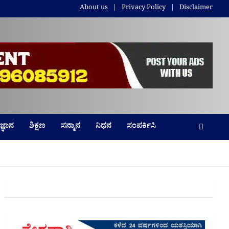
About us
Privacy Policy
Disclaimer
ಜ್ಞಾನ
ಶಿಕ್ಷಣ
ಸನ್ಮಾನ
ನಿಧನ
ಸಂಪರ್ಕಿಸಿ