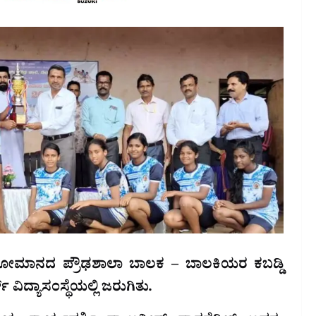
ವಯೋಮಾನದ ಪ್ರೌಢಶಾಲಾ ಬಾಲಕ – ಬಾಲಕಿಯರ ಕಬಡ್ಡಿ
ಿದ್ಯಾಸಂಸ್ಥೆಯಲ್ಲಿ ಜರುಗಿತು.