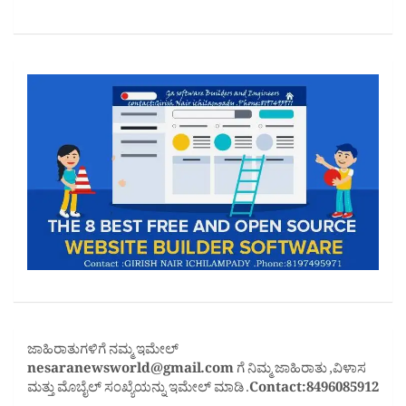
ಜಾಹಿರಾತುಗಳಿಗೆ ನಮ್ಮ ಇಮೇಲ್
nesaranewsworld@gmail.com
ಗೆ ನಿಮ್ಮ ಜಾಹಿರಾತು ,ವಿಳಾಸ
ಮತ್ತು ಮೊಬೈಲ್ ಸಂಖ್ಯೆಯನ್ನು ಇಮೇಲ್ ಮಾಡಿ .
Contact:8496085912