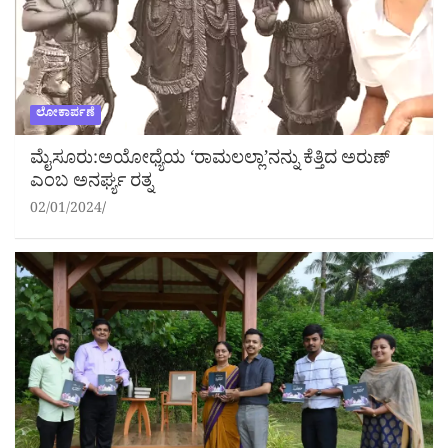
ಲೋಕಾರ್ಪಣೆ
ಮೈಸೂರು:ಅಯೋಧ್ಯೆಯ ‘ರಾಮಲಲ್ಲಾ’ನನ್ನು ಕೆತ್ತಿದ ಅರುಣ್
ಎಂಬ ಅನರ್ಘ್ಯ ರತ್ನ
02/01/2024