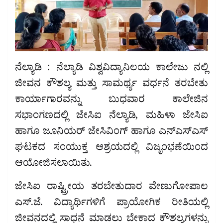
ನೆಲ್ಯಾಡಿ : ನೆಲ್ಯಾಡಿ ವಿಶ್ವವಿದ್ಯಾನಿಲಯ ಕಾಲೇಜು ನಲ್ಲಿ
ಜೀವನ ಕೌಶಲ್ಯ ಮತ್ತು ಸಾಮರ್ಥ್ಯ ವರ್ಧನೆ ತರಬೇತು
ಕಾರ್ಯಾಗಾರವನ್ನು ಬುಧವಾರ ಕಾಲೇಜಿನ
ಸಭಾಂಗಣದಲ್ಲಿ ಜೇಸಿಐ ನೆಲ್ಯಾಡಿ, ಮಹಿಳಾ ಜೇಸಿಐ
ಹಾಗೂ ಜೂನಿಯರ್ ಜೇಸಿವಿಂಗ್ ಹಾಗೂ ಎನ್ಎಸ್ಎಸ್
ಘಟಕದ ಸಂಯುಕ್ತ ಆಶ್ರಯದಲ್ಲಿ ವಿಜೃಂಭಣೆಯಿಂದ
ಆಯೋಜಿಸಲಾಯಿತು.
ಜೇಸಿಐ ರಾಷ್ಟ್ರೀಯ ತರಬೇತುದಾರ ವೇಣುಗೋಪಾಲ
ಎಸ್.ಜೆ. ವಿದ್ಯಾರ್ಥಿಗಳಿಗೆ ಪ್ರಾಯೋಗಿಕ ರೀತಿಯಲ್ಲಿ
ಜೀವನದಲ್ಲಿ ಸಾಧನೆ ಮಾಡಲು ಬೇಕಾದ ಕೌಶಲ್ಯಗಳನ್ನು