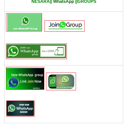
NESARA||
WhatsApp
||GROUPS