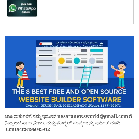
ಜಾಹಿರಾತುಗಳಿಗೆ ನಮ್ಮ ಇಮೇಲ್
nesaranewsworld@gmail.com
ಗೆ
ನಿಮ್ಮ ಜಾಹಿರಾತು ,ವಿಳಾಸ ಮತ್ತು ಮೊಬೈಲ್ ಸಂಖ್ಯೆಯನ್ನು ಇಮೇಲ್ ಮಾಡಿ
.
Contact:8496085912