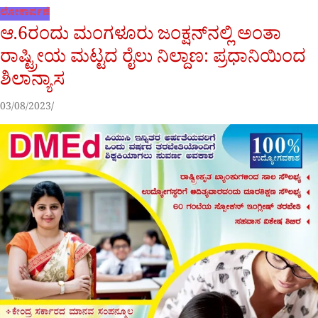
ಲೋಕಾರ್ಪಣೆ
ಆ.6ರಂದು ಮಂಗಳೂರು ಜಂಕ್ಷನ್‌ನಲ್ಲಿ ಅಂತಾ
ರಾಷ್ಟ್ರೀಯ ಮಟ್ಟದ ರೈಲು ನಿಲ್ದಾಣ: ಪ್ರಧಾನಿಯಿಂದ
ಶಿಲಾನ್ಯಾಸ
03/08/2023