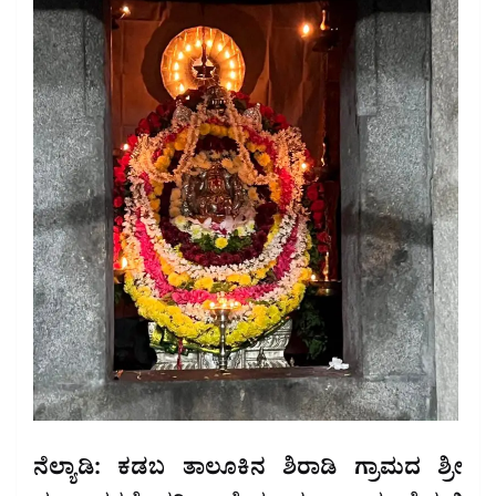
ನೆಲ್ಯಾಡಿ: ಕಡಬ ತಾಲೂಕಿನ ಶಿರಾಡಿ ಗ್ರಾಮದ ಶ್ರೀ