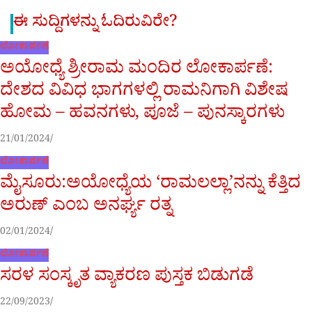
ಈ ಸುದ್ದಿಗಳನ್ನು ಓದಿರುವಿರೇ?
ಲೋಕಾರ್ಪಣೆ
ಅಯೋಧ್ಯೆ ಶ್ರೀರಾಮ ಮಂದಿರ ಲೋಕಾರ್ಪಣೆ:
ದೇಶದ ವಿವಿಧ ಭಾಗಗಳಲ್ಲಿ ರಾಮನಿಗಾಗಿ ವಿಶೇಷ
ಹೋಮ – ಹವನಗಳು, ಪೂಜೆ – ಪುನಸ್ಕಾರಗಳು
21/01/2024
ಲೋಕಾರ್ಪಣೆ
ಮೈಸೂರು:ಅಯೋಧ್ಯೆಯ ‘ರಾಮಲಲ್ಲಾ’ನನ್ನು ಕೆತ್ತಿದ
ಅರುಣ್ ಎಂಬ ಅನರ್ಘ್ಯ ರತ್ನ
02/01/2024
ಲೋಕಾರ್ಪಣೆ
ಸರಳ ಸಂಸ್ಕೃತ ವ್ಯಾಕರಣ ಪುಸ್ತಕ ಬಿಡುಗಡೆ
22/09/2023