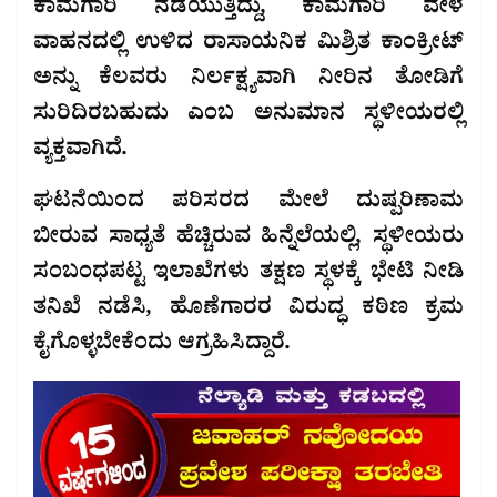
ಕಾಮಗಾರಿ ನಡೆಯುತ್ತಿದ್ದು, ಕಾಮಗಾರಿ ವೇಳೆ
ವಾಹನದಲ್ಲಿ ಉಳಿದ ರಾಸಾಯನಿಕ ಮಿಶ್ರಿತ ಕಾಂಕ್ರೀಟ್
ಅನ್ನು ಕೆಲವರು ನಿರ್ಲಕ್ಷ್ಯವಾಗಿ ನೀರಿನ ತೋಡಿಗೆ
ಸುರಿದಿರಬಹುದು ಎಂಬ ಅನುಮಾನ ಸ್ಥಳೀಯರಲ್ಲಿ
ವ್ಯಕ್ತವಾಗಿದೆ.
ಘಟನೆಯಿಂದ ಪರಿಸರದ ಮೇಲೆ ದುಷ್ಪರಿಣಾಮ
ಬೀರುವ ಸಾಧ್ಯತೆ ಹೆಚ್ಚಿರುವ ಹಿನ್ನೆಲೆಯಲ್ಲಿ, ಸ್ಥಳೀಯರು
ಸಂಬಂಧಪಟ್ಟ ಇಲಾಖೆಗಳು ತಕ್ಷಣ ಸ್ಥಳಕ್ಕೆ ಭೇಟಿ ನೀಡಿ
ತನಿಖೆ ನಡೆಸಿ, ಹೊಣೆಗಾರರ ವಿರುದ್ಧ ಕಠಿಣ ಕ್ರಮ
ಕೈಗೊಳ್ಳಬೇಕೆಂದು ಆಗ್ರಹಿಸಿದ್ದಾರೆ.