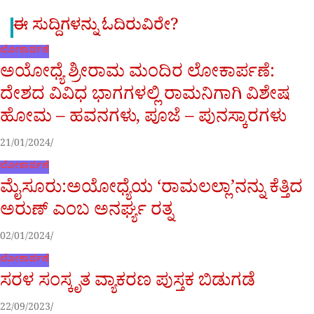
ಈ ಸುದ್ದಿಗಳನ್ನು ಓದಿರುವಿರೇ?
ಲೋಕಾರ್ಪಣೆ
ಅಯೋಧ್ಯೆ ಶ್ರೀರಾಮ ಮಂದಿರ ಲೋಕಾರ್ಪಣೆ:
ದೇಶದ ವಿವಿಧ ಭಾಗಗಳಲ್ಲಿ ರಾಮನಿಗಾಗಿ ವಿಶೇಷ
ಹೋಮ – ಹವನಗಳು, ಪೂಜೆ – ಪುನಸ್ಕಾರಗಳು
21/01/2024
ಲೋಕಾರ್ಪಣೆ
ಮೈಸೂರು:ಅಯೋಧ್ಯೆಯ ‘ರಾಮಲಲ್ಲಾ’ನನ್ನು ಕೆತ್ತಿದ
ಅರುಣ್ ಎಂಬ ಅನರ್ಘ್ಯ ರತ್ನ
02/01/2024
ಲೋಕಾರ್ಪಣೆ
ಸರಳ ಸಂಸ್ಕೃತ ವ್ಯಾಕರಣ ಪುಸ್ತಕ ಬಿಡುಗಡೆ
22/09/2023