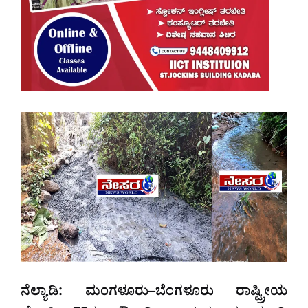
ನೆಲ್ಯಾಡಿ: ಮಂಗಳೂರು–ಬೆಂಗಳೂರು ರಾಷ್ಟ್ರೀಯ