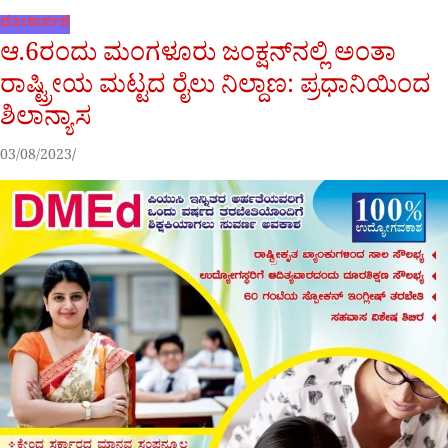
ಲೋಕಾರ್ಪಣೆ
ಆ.6ರಂದು ಮಂಗಳೂರು ಜಂಕ್ಷನ್‌ನಲ್ಲಿ ಅಂತಾ
ರಾಷ್ಟ್ರೀಯ ಮಟ್ಟದ ರೈಲು ನಿಲ್ದಾಣ: ಪ್ರಧಾನಿಯಿಂದ
ಶಿಲಾನ್ಯಾಸ
03/08/2023