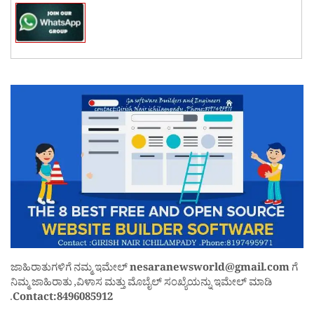
ಜಾಹಿರಾತುಗಳಿಗೆ ನಮ್ಮ ಇಮೇಲ್
nesaranewsworld@gmail.com
ಗೆ
ನಿಮ್ಮ ಜಾಹಿರಾತು ,ವಿಳಾಸ ಮತ್ತು ಮೊಬೈಲ್ ಸಂಖ್ಯೆಯನ್ನು ಇಮೇಲ್ ಮಾಡಿ
.
Contact:8496085912