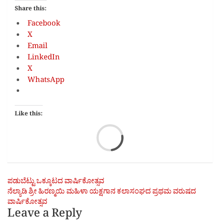
Share this:
Facebook
X
Email
LinkedIn
X
WhatsApp
Like this:
Loa
Post
ಪಡುಬೆಟ್ಟು ಒಕ್ಕೂಟದ ವಾರ್ಷಿಕೋತ್ಸವ
ನೆಲ್ಯಾಡಿ ಶ್ರೀ ಹಿರಣ್ಮಯಿ ಮಹಿಳಾ ಯಕ್ಷಗಾನ ಕಲಾಸಂಘದ ಪ್ರಥಮ ವರುಷದ
navigation
ವಾರ್ಷಿಕೋತ್ಸವ
Leave a Reply