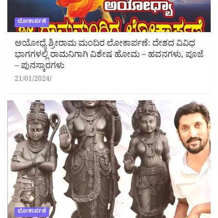
ಲೋಕಾರ್ಪಣೆ
ಅಯೋಧ್ಯೆ ಶ್ರೀರಾಮ ಮಂದಿರ ಲೋಕಾರ್ಪಣೆ: ದೇಶದ ವಿವಿಧ
ಭಾಗಗಳಲ್ಲಿ ರಾಮನಿಗಾಗಿ ವಿಶೇಷ ಹೋಮ – ಹವನಗಳು, ಪೂಜೆ
– ಪುನಸ್ಕಾರಗಳು
21/01/2024
ಲೋಕಾರ್ಪಣೆ