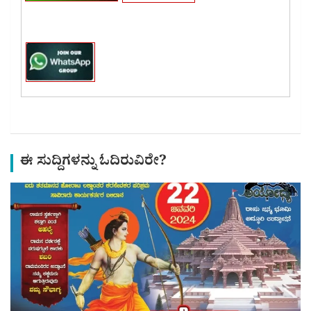
ಈ ಸುದ್ದಿಗಳನ್ನು ಓದಿರುವಿರೇ?