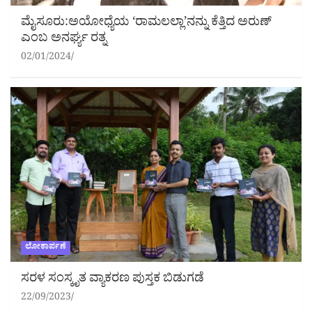
ಮೈಸೂರು:ಅಯೋಧ್ಯೆಯ ‘ರಾಮಲಲ್ಲಾ’ನನ್ನು ಕೆತ್ತಿದ ಅರುಣ್
ಎಂಬ ಅನರ್ಘ್ಯ ರತ್ನ
02/01/2024
ಲೋಕಾರ್ಪಣೆ
ಸರಳ ಸಂಸ್ಕೃತ ವ್ಯಾಕರಣ ಪುಸ್ತಕ ಬಿಡುಗಡೆ
22/09/2023