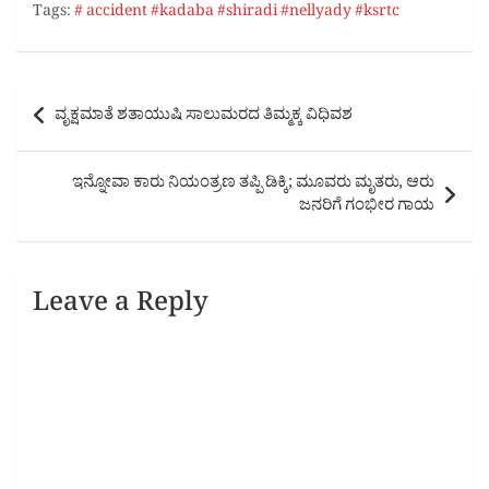
Tags:
# accident #kadaba #shiradi #nellyady #ksrtc
Post
ವೃಕ್ಷಮಾತೆ ಶತಾಯುಷಿ ಸಾಲುಮರದ ತಿಮ್ಮಕ್ಕ ವಿಧಿವಶ
navigation
ಇನ್ನೋವಾ ಕಾರು ನಿಯಂತ್ರಣ ತಪ್ಪಿ ಡಿಕ್ಕಿ; ಮೂವರು ಮೃತರು, ಆರು
ಜನರಿಗೆ ಗಂಭೀರ ಗಾಯ
Leave a Reply