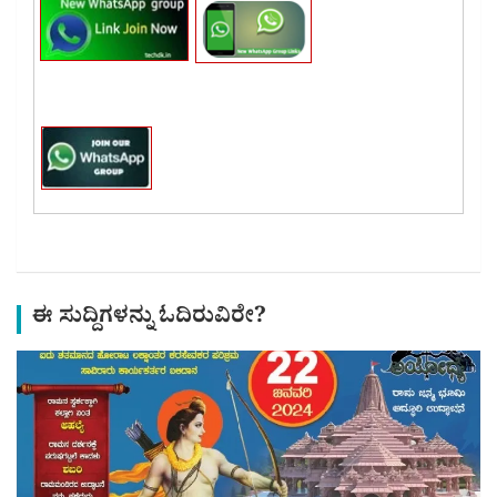
ಈ ಸುದ್ದಿಗಳನ್ನು ಓದಿರುವಿರೇ?