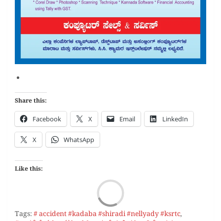
Share this:
Facebook
X
Email
LinkedIn
X
WhatsApp
Like this:
Load
Tags:
# accident #kadaba #shiradi #nellyady #ksrtc
,