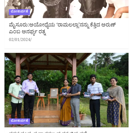
ಲೋಕಾರ್ಪಣೆ
ಮೈಸೂರು:ಅಯೋಧ್ಯೆಯ ‘ರಾಮಲಲ್ಲಾ’ನನ್ನು ಕೆತ್ತಿದ ಅರುಣ್
ಎಂಬ ಅನರ್ಘ್ಯ ರತ್ನ
02/01/2024
ಲೋಕಾರ್ಪಣೆ