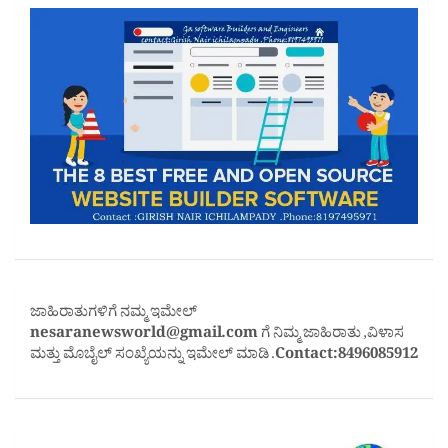
ಜಾಹಿರಾತುಗಳಿಗೆ ನಮ್ಮ ಇಮೇಲ್
nesaranewsworld@gmail.com
ಗೆ ನಿಮ್ಮ ಜಾಹಿರಾತು ,ವಿಳಾಸ
ಮತ್ತು ಮೊಬೈಲ್ ಸಂಖ್ಯೆಯನ್ನು ಇಮೇಲ್ ಮಾಡಿ .
Contact:8496085912