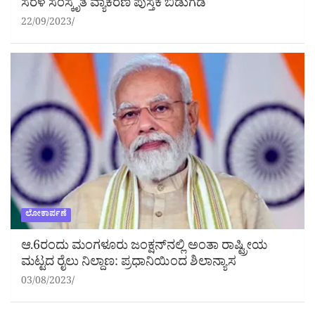
ಸರಳ ಸಂಸ್ಕೃತ ವ್ಯಾಕರಣ ಪುಸ್ತಕ ಬಿಡುಗಡೆ
22/09/2023
ಲೋಕಾರ್ಪಣೆ
ಆ.6ರಂದು ಮಂಗಳೂರು ಜಂಕ್ಷನ್‌ನಲ್ಲಿ ಅಂತಾ ರಾಷ್ಟ್ರೀಯ
ಮಟ್ಟದ ರೈಲು ನಿಲ್ದಾಣ: ಪ್ರಧಾನಿಯಿಂದ ಶಿಲಾನ್ಯಾಸ
03/08/2023