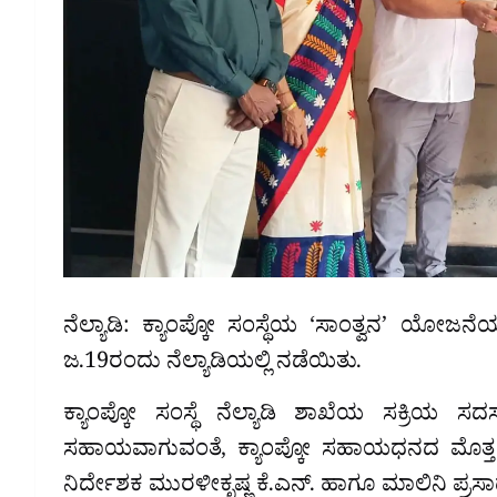
ನೆಲ್ಯಾಡಿ: ಕ್ಯಾಂಪ್ಕೋ ಸಂಸ್ಥೆಯ ‘ಸಾಂತ್ವನ’ ಯೋಜನ
ಜ.19ರಂದು ನೆಲ್ಯಾಡಿಯಲ್ಲಿ ನಡೆಯಿತು.
ಕ್ಯಾಂಪ್ಕೋ ಸಂಸ್ಥೆ ನೆಲ್ಯಾಡಿ ಶಾಖೆಯ ಸಕ್ರಿಯ ಸದಸ
ಸಹಾಯವಾಗುವಂತೆ, ಕ್ಯಾಂಪ್ಕೋ ಸಹಾಯಧನದ ಮೊತ್ತ ₹
ನಿರ್ದೇಶಕ ಮುರಳೀಕೃಷ್ಣ ಕೆ.ಎನ್. ಹಾಗೂ ಮಾಲಿನಿ ಪ್ರಸಾ