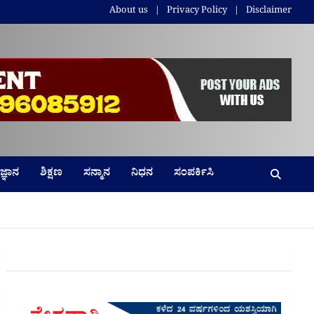
About us
Privacy Policy
Disclaimer
ಜ್ಞಾನ
ಶಿಕ್ಷಣ
ಸನ್ಮಾನ
ನಿಧನ
ಸಂಪರ್ಕಿಸಿ