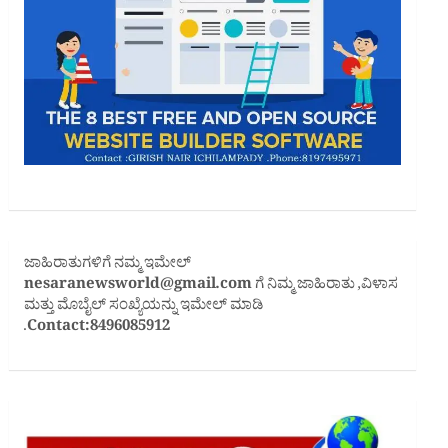
ಜಾಹಿರಾತುಗಳಿಗೆ ನಮ್ಮ ಇಮೇಲ್
nesaranewsworld@gmail.com
ಗೆ ನಿಮ್ಮ ಜಾಹಿರಾತು ,ವಿಳಾಸ
ಮತ್ತು ಮೊಬೈಲ್ ಸಂಖ್ಯೆಯನ್ನು ಇಮೇಲ್ ಮಾಡಿ
.
Contact:8496085912