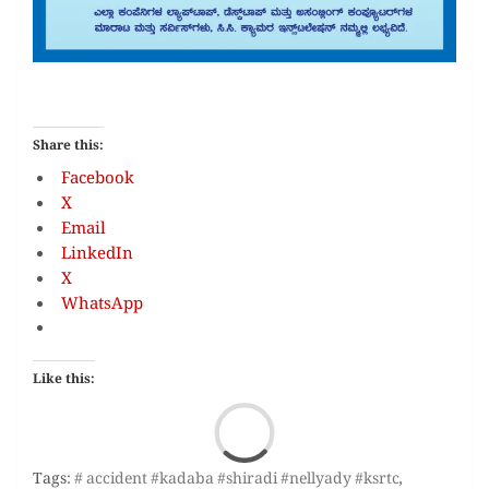
Share this:
Facebook
X
Email
LinkedIn
X
WhatsApp
Like this:
Loa
Tags:
# accident #kadaba #shiradi #nellyady #ksrtc
,