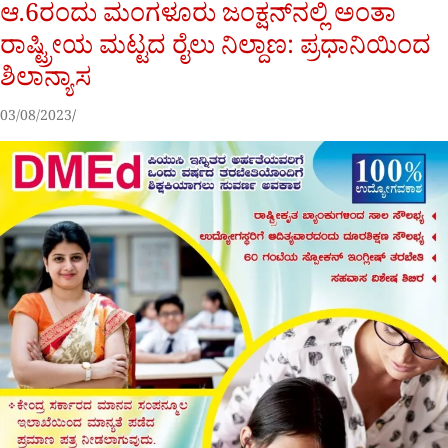
ಆ.6ರಂದು ಮಂಗಳೂರು ಜಂಕ್ಷನ್‌ನಲ್ಲಿ ಅಂತಾ
ರಾಷ್ಟ್ರೀಯ ಮಟ್ಟದ ರೈಲು ನಿಲ್ದಾಣ: ಪ್ರಧಾನಿಯಿಂದ
ಶಿಲಾನ್ಯಾಸ
03/08/2023