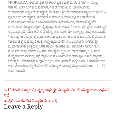
#KOKKADA: ಶಿಬಾಜೆ ಶ್ರೀಧರ ಕೊಲೆ ಪ್ರಕರಣಕ್ಕೆ ಮರು ತನಿಖೆ — ರಾಜ್ಯ
ಸರ್ಕಾರದಿಂದ ಎಸ್‌ಐಟಿ ನೇಮಕ
,
#ಅರಸಿನಮಕ್ಕಿ ಬೂಡುಮುಗೇರು
ದುರ್ಗಾಪರಮೇಶ್ವರಿ ದೇವಸ್ಥಾನಕ್ಕೆ ಶೀರೂರು ಶ್ರೀ ವೇದವರ್ಧನ ಸ್ವಾಮೀಜಿ ಭೇಟಿ –
ಪೂರ್ಣ ಕುಂಭ ಸ್ವಾಗತ
,
#ಉಜಿರೆ ಎಸ್‌ಡಿಎಂ ಪದವಿ ಪೂರ್ವ ಕಾಲೇಜಿನ
ಎನ್‌ಎಸ್‌ಎಸ್ ವಾರ್ಷಿಕ ಚಟುವಟಿಕೆಗಳ ಸಮಾರೋಪ
,
#ಉದನೆ ಸೈಂಟ್
ಆಂಟನೀಸ್‌ ವಿದ್ಯಾಸಂಸ್ಥೆಯಲ್ಲಿ ಪ್ರತಿಭಾ ದಿನೋತ್ಸವ
,
#ಕಡಬ: ಶ್ರೀ ಕ್ಷೇತ್ರ ಧರ್ಮಸ್ಥಳ
ಗ್ರಾಮಾಭಿವೃದ್ಧಿ ಯೋಜನೆ ಬಿ ಸಿ ಟ್ರಸ್ಟ್‌
,
#ಕುಡ್ತಾಜೆ: ಶ್ರೀ ಉಳ್ಳಾಕ್ಲು ರುದ್ರ ಚಾಮುಂಡಿ
,
#ಗುಂಡ್ಯ: ಅಂಬ್ಯುಲೆನ್ಸ್ ವಾಹನ ಕಳವು ಪ್ರಕರಣ: ಆರೋಪಿ ಹಾಸನದಲ್ಲಿ ಬಂಧನ
,
#ಚಲನಚಿತ್ರ ನಟಿ ಶ್ರುತಿ ಕುಕ್ಕೆ ಸುಬ್ರಹ್ಮಣ್ಯ ಭೇಟಿ
,
#ಜ.22ರಂದು ಸೌತಡ್ಕ ಶ್ರೀ
ಮಹಾಗಣಪತಿ ಕ್ಷೇತ್ರದಲ್ಲಿ 108 ಕಾಯಿ ಗಣಹೋಮ
,
#ನೆಲ್ಯಾಡಿ ನಿವಾಸಿ ಕೆ.ಸಿ.
ವರ್ಗೀಸ್ ಸಾವು ಪ್ರಕರಣ – ಶವ ಪರೀಕ್ಷೆಯಲ್ಲಿ ಬಯಲಾದ ರಹಸ್ಯ: ಬಲವಾದ
ಪೆಟ್ಟುಗಳಿಂದ ಮರಣ
,
#ನೆಲ್ಯಾಡಿ: ಎಸ್‌ಸಿ/ಎಸ್‌ಟಿ ಫಲಾನುಭವಿಗಳಿಗೆ ಟ್ಯಾಂಕ್
,
#ನೆಲ್ಯಾಡಿ: ಪರವಾನಗಿ ಇಲ್ಲದೆ ಅಕ್ರಮ ಮರ ಸಾಗಾಟ ಪತ್ತೆ: ಲಾರಿ
,
#ರಾಮಕುಂಜ:
ಬಾವಿ ತೋಡಲು ಸ್ಪೋಟಕ ಬಳಕೆ
,
#ವಿದ್ಯುತ್ ಕಂಬಕ್ಕೆ ಡಿಕ್ಕಿಯಾದ ಕಾರು – 11 ಕೆವಿ
ಕಂಬ ತುಂಡು
Post
ಏ.19ರಂದು ಕೊಕ್ಕಡ ಶ್ರೀ ವೈದ್ಯನಾಥೇಶ್ವರ ವಿಷ್ಣುಮೂರ್ತಿ ದೇವಸ್ಥಾನದ ಆರಾಧಕರ
ಸಭೆ
navigation
ಜಾತ್ರೆಗೆಂದು ತೆರಳಿದ ವಿದ್ಯಾರ್ಥಿನಿ ನಾಪತ್ತೆ
Leave a Reply