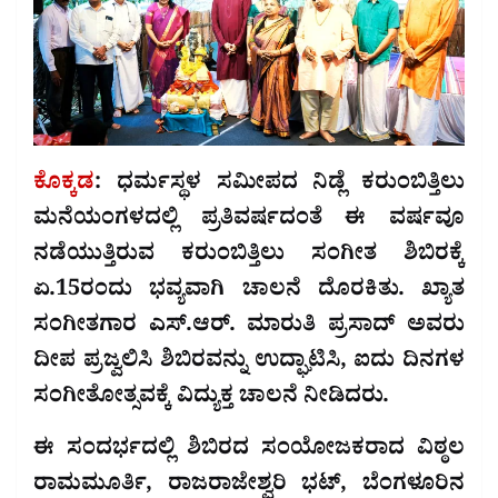
ಕೊಕ್ಕಡ
: ಧರ್ಮಸ್ಥಳ ಸಮೀಪದ ನಿಡ್ಲೆ ಕರುಂಬಿತ್ತಿಲು
ಮನೆಯಂಗಳದಲ್ಲಿ ಪ್ರತಿವರ್ಷದಂತೆ ಈ ವರ್ಷವೂ
ನಡೆಯುತ್ತಿರುವ ಕರುಂಬಿತ್ತಿಲು ಸಂಗೀತ ಶಿಬಿರಕ್ಕೆ
ಏ.15ರಂದು ಭವ್ಯವಾಗಿ ಚಾಲನೆ ದೊರಕಿತು. ಖ್ಯಾತ
ಸಂಗೀತಗಾರ ಎಸ್.ಆರ್. ಮಾರುತಿ ಪ್ರಸಾದ್ ಅವರು
ದೀಪ ಪ್ರಜ್ವಲಿಸಿ ಶಿಬಿರವನ್ನು ಉದ್ಘಾಟಿಸಿ, ಐದು ದಿನಗಳ
ಸಂಗೀತೋತ್ಸವಕ್ಕೆ ವಿದ್ಯುಕ್ತ ಚಾಲನೆ ನೀಡಿದರು.
ಈ ಸಂದರ್ಭದಲ್ಲಿ ಶಿಬಿರದ ಸಂಯೋಜಕರಾದ ವಿಠ್ಠಲ
ರಾಮಮೂರ್ತಿ, ರಾಜರಾಜೇಶ್ವರಿ ಭಟ್, ಬೆಂಗಳೂರಿನ