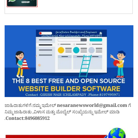
ಜಾಹಿರಾತುಗಳಿಗೆ ನಮ್ಮ ಇಮೇಲ್
nesaranewsworld@gmail.com
ಗೆ
ನಿಮ್ಮ ಜಾಹಿರಾತು ,ವಿಳಾಸ ಮತ್ತು ಮೊಬೈಲ್ ಸಂಖ್ಯೆಯನ್ನು ಇಮೇಲ್ ಮಾಡಿ
.
Contact:8496085912