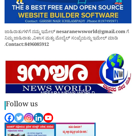
ಜಾಹಿರಾತುಗಳಿಗೆ ನಮ್ಮ ಇಮೇಲ್
nesaranewsworld@gmail.com
ಗೆ
ನಿಮ್ಮ ಜಾಹಿರಾತು ,ವಿಳಾಸ ಮತ್ತು ಮೊಬೈಲ್ ಸಂಖ್ಯೆಯನ್ನು ಇಮೇಲ್ ಮಾಡಿ
.
Contact:8496085912
Follow us