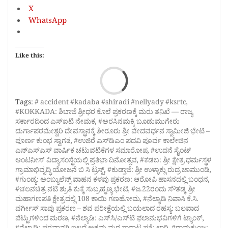
X
WhatsApp
Like this:
Loa
Tags:
# accident #kadaba #shiradi #nellyady #ksrtc
,
#KOKKADA: ಶಿಬಾಜೆ ಶ್ರೀಧರ ಕೊಲೆ ಪ್ರಕರಣಕ್ಕೆ ಮರು ತನಿಖೆ — ರಾಜ್ಯ
ಸರ್ಕಾರದಿಂದ ಎಸ್‌ಐಟಿ ನೇಮಕ
,
#ಅರಸಿನಮಕ್ಕಿ ಬೂಡುಮುಗೇರು
ದುರ್ಗಾಪರಮೇಶ್ವರಿ ದೇವಸ್ಥಾನಕ್ಕೆ ಶೀರೂರು ಶ್ರೀ ವೇದವರ್ಧನ ಸ್ವಾಮೀಜಿ ಭೇಟಿ –
ಪೂರ್ಣ ಕುಂಭ ಸ್ವಾಗತ
,
#ಉಜಿರೆ ಎಸ್‌ಡಿಎಂ ಪದವಿ ಪೂರ್ವ ಕಾಲೇಜಿನ
ಎನ್‌ಎಸ್‌ಎಸ್ ವಾರ್ಷಿಕ ಚಟುವಟಿಕೆಗಳ ಸಮಾರೋಪ
,
#ಉದನೆ ಸೈಂಟ್
ಆಂಟನೀಸ್‌ ವಿದ್ಯಾಸಂಸ್ಥೆಯಲ್ಲಿ ಪ್ರತಿಭಾ ದಿನೋತ್ಸವ
,
#ಕಡಬ: ಶ್ರೀ ಕ್ಷೇತ್ರ ಧರ್ಮಸ್ಥಳ
ಗ್ರಾಮಾಭಿವೃದ್ಧಿ ಯೋಜನೆ ಬಿ ಸಿ ಟ್ರಸ್ಟ್‌
,
#ಕುಡ್ತಾಜೆ: ಶ್ರೀ ಉಳ್ಳಾಕ್ಲು ರುದ್ರ ಚಾಮುಂಡಿ
,
#ಗುಂಡ್ಯ: ಅಂಬ್ಯುಲೆನ್ಸ್ ವಾಹನ ಕಳವು ಪ್ರಕರಣ: ಆರೋಪಿ ಹಾಸನದಲ್ಲಿ ಬಂಧನ
,
#ಚಲನಚಿತ್ರ ನಟಿ ಶ್ರುತಿ ಕುಕ್ಕೆ ಸುಬ್ರಹ್ಮಣ್ಯ ಭೇಟಿ
,
#ಜ.22ರಂದು ಸೌತಡ್ಕ ಶ್ರೀ
ಮಹಾಗಣಪತಿ ಕ್ಷೇತ್ರದಲ್ಲಿ 108 ಕಾಯಿ ಗಣಹೋಮ
,
#ನೆಲ್ಯಾಡಿ ನಿವಾಸಿ ಕೆ.ಸಿ.
ವರ್ಗೀಸ್ ಸಾವು ಪ್ರಕರಣ – ಶವ ಪರೀಕ್ಷೆಯಲ್ಲಿ ಬಯಲಾದ ರಹಸ್ಯ: ಬಲವಾದ
ಪೆಟ್ಟುಗಳಿಂದ ಮರಣ
,
#ನೆಲ್ಯಾಡಿ: ಎಸ್‌ಸಿ/ಎಸ್‌ಟಿ ಫಲಾನುಭವಿಗಳಿಗೆ ಟ್ಯಾಂಕ್
,