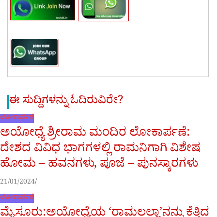
ಈ ಸುದ್ದಿಗಳನ್ನು ಓದಿರುವಿರೇ?
ಲೋಕಾರ್ಪಣೆ
ಅಯೋಧ್ಯೆ ಶ್ರೀರಾಮ ಮಂದಿರ ಲೋಕಾರ್ಪಣೆ:
ದೇಶದ ವಿವಿಧ ಭಾಗಗಳಲ್ಲಿ ರಾಮನಿಗಾಗಿ ವಿಶೇಷ
ಹೋಮ – ಹವನಗಳು, ಪೂಜೆ – ಪುನಸ್ಕಾರಗಳು
21/01/2024
ಲೋಕಾರ್ಪಣೆ
ಮೈಸೂರು:ಅಯೋಧ್ಯೆಯ ‘ರಾಮಲಲ್ಲಾ’ನನ್ನು ಕೆತ್ತಿದ