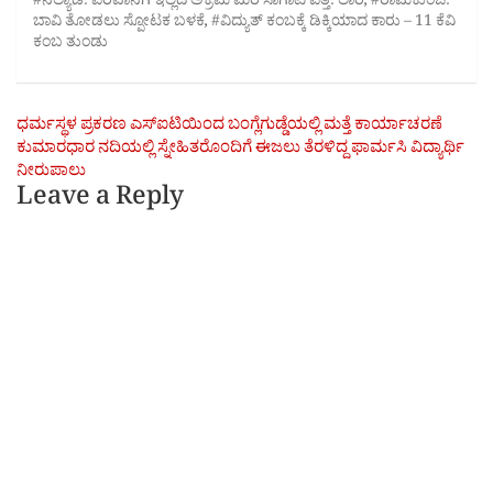
#ನೆಲ್ಯಾಡಿ: ಪರವಾನಗಿ ಇಲ್ಲದೆ ಅಕ್ರಮ ಮರ ಸಾಗಾಟ ಪತ್ತೆ: ಲಾರಿ
,
#ರಾಮಕುಂಜ:
ಬಾವಿ ತೋಡಲು ಸ್ಪೋಟಕ ಬಳಕೆ
,
#ವಿದ್ಯುತ್ ಕಂಬಕ್ಕೆ ಡಿಕ್ಕಿಯಾದ ಕಾರು – 11 ಕೆವಿ
ಕಂಬ ತುಂಡು
Post
ಧರ್ಮಸ್ಥಳ ಪ್ರಕರಣ ಎಸ್ಐಟಿಯಿಂದ ಬಂಗ್ಲೆಗುಡ್ಡೆಯಲ್ಲಿ ಮತ್ತೆ ಕಾರ್ಯಾಚರಣೆ
ಕುಮಾರಧಾರ ನದಿಯಲ್ಲಿ ಸ್ನೇಹಿತರೊಂದಿಗೆ ಈಜಲು ತೆರಳಿದ್ದ ಫಾರ್ಮಸಿ ವಿದ್ಯಾರ್ಥಿ
navigation
ನೀರುಪಾಲು
Leave a Reply