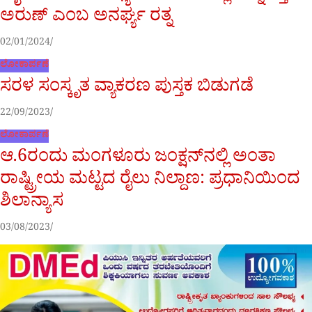
ಅರುಣ್ ಎಂಬ ಅನರ್ಘ್ಯ ರತ್ನ
02/01/2024
ಲೋಕಾರ್ಪಣೆ
ಸರಳ ಸಂಸ್ಕೃತ ವ್ಯಾಕರಣ ಪುಸ್ತಕ ಬಿಡುಗಡೆ
22/09/2023
ಲೋಕಾರ್ಪಣೆ
ಆ.6ರಂದು ಮಂಗಳೂರು ಜಂಕ್ಷನ್‌ನಲ್ಲಿ ಅಂತಾ
ರಾಷ್ಟ್ರೀಯ ಮಟ್ಟದ ರೈಲು ನಿಲ್ದಾಣ: ಪ್ರಧಾನಿಯಿಂದ
ಶಿಲಾನ್ಯಾಸ
03/08/2023