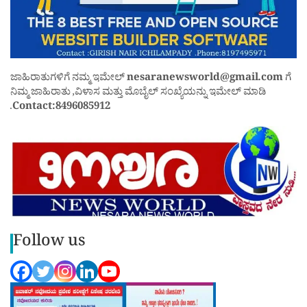
ಜಾಹಿರಾತುಗಳಿಗೆ ನಮ್ಮ ಇಮೇಲ್
nesaranewsworld@gmail.com
ಗೆ
ನಿಮ್ಮ ಜಾಹಿರಾತು ,ವಿಳಾಸ ಮತ್ತು ಮೊಬೈಲ್ ಸಂಖ್ಯೆಯನ್ನು ಇಮೇಲ್ ಮಾಡಿ
.
Contact:8496085912
Follow us