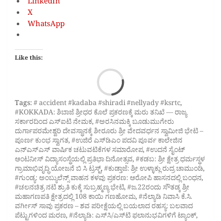
LinkedIn
X
WhatsApp
Like this:
Loa
Tags:
# accident #kadaba #shiradi #nellyady #ksrtc
,
#KOKKADA: ಶಿಬಾಜೆ ಶ್ರೀಧರ ಕೊಲೆ ಪ್ರಕರಣಕ್ಕೆ ಮರು ತನಿಖೆ — ರಾಜ್ಯ
ಸರ್ಕಾರದಿಂದ ಎಸ್‌ಐಟಿ ನೇಮಕ
,
#ಅರಸಿನಮಕ್ಕಿ ಬೂಡುಮುಗೇರು
ದುರ್ಗಾಪರಮೇಶ್ವರಿ ದೇವಸ್ಥಾನಕ್ಕೆ ಶೀರೂರು ಶ್ರೀ ವೇದವರ್ಧನ ಸ್ವಾಮೀಜಿ ಭೇಟಿ –
ಪೂರ್ಣ ಕುಂಭ ಸ್ವಾಗತ
,
#ಉಜಿರೆ ಎಸ್‌ಡಿಎಂ ಪದವಿ ಪೂರ್ವ ಕಾಲೇಜಿನ
ಎನ್‌ಎಸ್‌ಎಸ್ ವಾರ್ಷಿಕ ಚಟುವಟಿಕೆಗಳ ಸಮಾರೋಪ
,
#ಉದನೆ ಸೈಂಟ್
ಆಂಟನೀಸ್‌ ವಿದ್ಯಾಸಂಸ್ಥೆಯಲ್ಲಿ ಪ್ರತಿಭಾ ದಿನೋತ್ಸವ
,
#ಕಡಬ: ಶ್ರೀ ಕ್ಷೇತ್ರ ಧರ್ಮಸ್ಥಳ
ಗ್ರಾಮಾಭಿವೃದ್ಧಿ ಯೋಜನೆ ಬಿ ಸಿ ಟ್ರಸ್ಟ್‌
,
#ಕುಡ್ತಾಜೆ: ಶ್ರೀ ಉಳ್ಳಾಕ್ಲು ರುದ್ರ ಚಾಮುಂಡಿ
,
#ಗುಂಡ್ಯ: ಅಂಬ್ಯುಲೆನ್ಸ್ ವಾಹನ ಕಳವು ಪ್ರಕರಣ: ಆರೋಪಿ ಹಾಸನದಲ್ಲಿ ಬಂಧನ
,
#ಚಲನಚಿತ್ರ ನಟಿ ಶ್ರುತಿ ಕುಕ್ಕೆ ಸುಬ್ರಹ್ಮಣ್ಯ ಭೇಟಿ
,
#ಜ.22ರಂದು ಸೌತಡ್ಕ ಶ್ರೀ
ಮಹಾಗಣಪತಿ ಕ್ಷೇತ್ರದಲ್ಲಿ 108 ಕಾಯಿ ಗಣಹೋಮ
,
#ನೆಲ್ಯಾಡಿ ನಿವಾಸಿ ಕೆ.ಸಿ.
ವರ್ಗೀಸ್ ಸಾವು ಪ್ರಕರಣ – ಶವ ಪರೀಕ್ಷೆಯಲ್ಲಿ ಬಯಲಾದ ರಹಸ್ಯ: ಬಲವಾದ
ಪೆಟ್ಟುಗಳಿಂದ ಮರಣ
,
#ನೆಲ್ಯಾಡಿ: ಎಸ್‌ಸಿ/ಎಸ್‌ಟಿ ಫಲಾನುಭವಿಗಳಿಗೆ ಟ್ಯಾಂಕ್
,