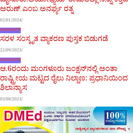
ಮೈಸೂರು:ಅಯೋಧ್ಯೆಯ ‘ರಾಮಲಲ್ಲಾ’ನನ್ನು ಕೆತ್ತಿದ
ಅರುಣ್ ಎಂಬ ಅನರ್ಘ್ಯ ರತ್ನ
02/01/2024
ಲೋಕಾರ್ಪಣೆ
ಸರಳ ಸಂಸ್ಕೃತ ವ್ಯಾಕರಣ ಪುಸ್ತಕ ಬಿಡುಗಡೆ
22/09/2023
ಲೋಕಾರ್ಪಣೆ
ಆ.6ರಂದು ಮಂಗಳೂರು ಜಂಕ್ಷನ್‌ನಲ್ಲಿ ಅಂತಾ
ರಾಷ್ಟ್ರೀಯ ಮಟ್ಟದ ರೈಲು ನಿಲ್ದಾಣ: ಪ್ರಧಾನಿಯಿಂದ
ಶಿಲಾನ್ಯಾಸ
03/08/2023