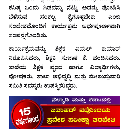
ಕನಿಷ್ಠ ಒಂದು ಗಿಡವನ್ನು ನೆಟ್ಟು ಅದನ್ನು ಪೋಷಿಸಿ
ಬೆಳೆಸುವ ಸಂಕಲ್ಪ ಕೈಗೊಳ್ಳಬೇಕು ಎಂಬ
ಸಂದೇಶದೊಂದಿಗೆ ಕಾರ್ಯಕ್ರಮ ಅರ್ಥಪೂರ್ಣವಾಗಿ
ಸಂಪನ್ನಗೊಂಡಿತು.
ಕಾರ್ಯಕ್ರಮವನ್ನು ಶಿಕ್ಷಕ ವಿಮಲ್ ಕುಮಾರ್
ನಿರೂಪಿಸಿದರು, ಶಿಕ್ಷಕಿ ಸುಜಾತ ಕೆ. ವಂದಿಸಿದರು.
ಶಾಲೆಯ ಶಿಕ್ಷಕ ವೃಂದ ಹಾಗೂ ವಿದ್ಯಾರ್ಥಿಗಳು,
ಪೋಷಕರು, ಶಾಲಾ ಅಭಿವೃದ್ಧಿ ಮತ್ತು ಮೇಲುಸ್ತುವಾರಿ
ಸಮಿತಿ ಸದಸ್ಯರು ಉಪಸ್ಥಿತರಿದ್ದರು.