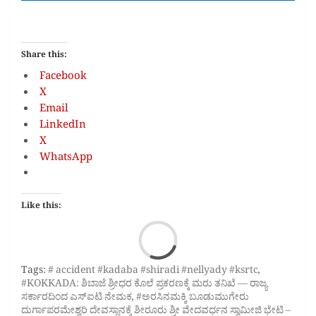
Share this:
Facebook
X
Email
LinkedIn
X
WhatsApp
Like this:
Loa
Tags:
# accident #kadaba #shiradi #nellyady #ksrtc
,
#KOKKADA: ಶಿಬಾಜೆ ಶ್ರೀಧರ ಕೊಲೆ ಪ್ರಕರಣಕ್ಕೆ ಮರು ತನಿಖೆ — ರಾಜ್ಯ
ಸರ್ಕಾರದಿಂದ ಎಸ್‌ಐಟಿ ನೇಮಕ
,
#ಅರಸಿನಮಕ್ಕಿ ಬೂಡುಮುಗೇರು
ದುರ್ಗಾಪರಮೇಶ್ವರಿ ದೇವಸ್ಥಾನಕ್ಕೆ ಶೀರೂರು ಶ್ರೀ ವೇದವರ್ಧನ ಸ್ವಾಮೀಜಿ ಭೇಟಿ –