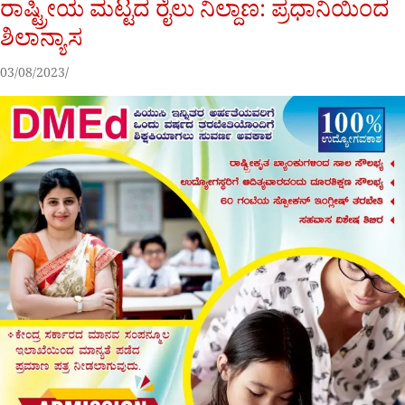
ರಾಷ್ಟ್ರೀಯ ಮಟ್ಟದ ರೈಲು ನಿಲ್ದಾಣ: ಪ್ರಧಾನಿಯಿಂದ
ಶಿಲಾನ್ಯಾಸ
03/08/2023