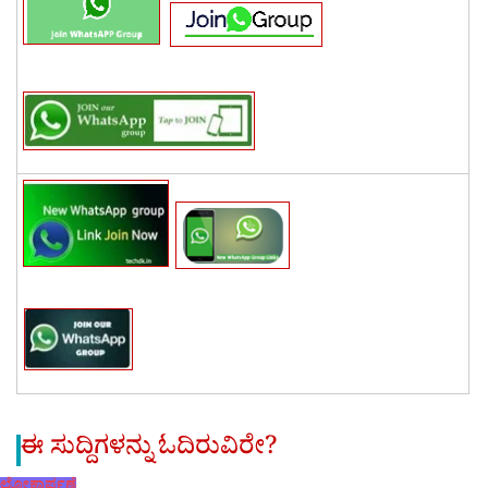
ಈ ಸುದ್ದಿಗಳನ್ನು ಓದಿರುವಿರೇ?
ಲೋಕಾರ್ಪಣೆ