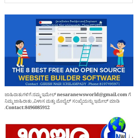
ಜಾಹಿರಾತುಗಳಿಗೆ ನಮ್ಮ ಇಮೇಲ್
nesaranewsworld@gmail.com
ಗೆ
ನಿಮ್ಮ ಜಾಹಿರಾತು ,ವಿಳಾಸ ಮತ್ತು ಮೊಬೈಲ್ ಸಂಖ್ಯೆಯನ್ನು ಇಮೇಲ್ ಮಾಡಿ
.
Contact:8496085912