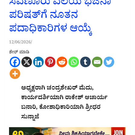
ಸವಣೂರು ವಲಯ ಭಜನಾ
ಪರಿಷತ್‌ಗೆ ನೂತನ
ಪದಾಧಿಕಾರಿಗಳ ಆಯ್ಕೆ
12/06/2026
ಶೇರ್ ಮಾಡಿ
ಅಧ್ಯಕ್ಷರಾಗಿ ಚಂದ್ರಶೇಖರ್ ಮೆದು,
ಕಾರ್ಯದರ್ಶಿಯಾಗಿ ರಾಕೇಶ್ ಆಚಾರ್ಯ
ಬನಾರಿ, ಕೋಶಾಧಿಕಾರಿಯಾಗಿ ಶ್ರೀಧರ
ಸುನ್ನಾಜೆ