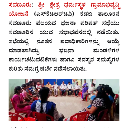
ಸವಣೂರು
:
ಶ್ರೀ ಕ್ಷೇತ್ರ ಧರ್ಮಸ್ಥಳ ಗ್ರಾಮಾಭಿವೃದ್ಧಿ
ಯೋಜನೆ
(ಎಸ್‌ಕೆಡಿಆರ್‌ಡಿಪಿ) ಕಡಬ ತಾಲೂಕಿನ
ಸವಣೂರು ವಲಯದ ಭಜನಾ ಪರಿಷತ್ ಸಭೆಯು
ಸವಣೂರಿನ ಯುವ ಸಭಾಭವನದಲ್ಲಿ ನಡೆಯಿತು.
ಸಭೆಯಲ್ಲಿ ನೂತನ ಪದಾಧಿಕಾರಿಗಳನ್ನು ಆಯ್ಕೆ
ಮಾಡಲಾಗಿದ್ದು, ಭಜನಾ ಮಂಡಳಿಗಳ
ಕಾರ್ಯಚಟುವಟಿಕೆಗಳು ಹಾಗೂ ಸದಸ್ಯರ ಸಮಸ್ಯೆಗಳ
ಕುರಿತು ಸಮಗ್ರ ಚರ್ಚೆ ನಡೆಸಲಾಯಿತು.