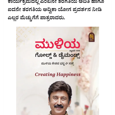
ಕಾರ್ಯಕ್ರಮದಲ್ಲಿ ಎಂಟನೇ ತರಗತಿಯ ಅದಿತಿ ಹಾಗೂ
ಐದನೇ ತರಗತಿಯ ಅದ್ವಿಕಾ ಯೋಗ ಪ್ರದರ್ಶನ ನೀಡಿ
ಎಲ್ಲರ ಮೆಚ್ಚುಗೆಗೆ ಪಾತ್ರರಾದರು.