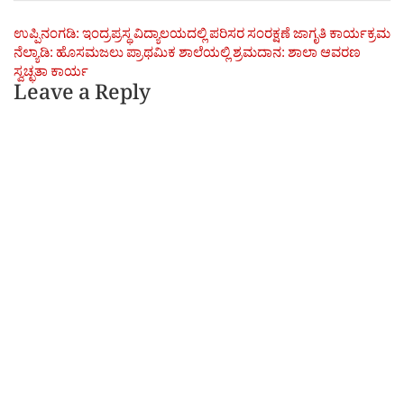
Post
ಉಪ್ಪಿನಂಗಡಿ: ಇಂದ್ರಪ್ರಸ್ಥ ವಿದ್ಯಾಲಯದಲ್ಲಿ ಪರಿಸರ ಸಂರಕ್ಷಣೆ ಜಾಗೃತಿ ಕಾರ್ಯಕ್ರಮ
ನೆಲ್ಯಾಡಿ: ಹೊಸಮಜಲು ಪ್ರಾಥಮಿಕ ಶಾಲೆಯಲ್ಲಿ ಶ್ರಮದಾನ: ಶಾಲಾ ಆವರಣ
navigation
ಸ್ವಚ್ಛತಾ ಕಾರ್ಯ
Leave a Reply