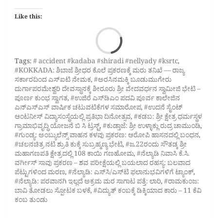
Like this:
Loa
Tags:
# accident #kadaba #shiradi #nellyady #ksrtc
,
#KOKKADA: ಶಿಬಾಜೆ ಶ್ರೀಧರ ಕೊಲೆ ಪ್ರಕರಣಕ್ಕೆ ಮರು ತನಿಖೆ — ರಾಜ್ಯ
ಸರ್ಕಾರದಿಂದ ಎಸ್‌ಐಟಿ ನೇಮಕ
,
#ಅರಸಿನಮಕ್ಕಿ ಬೂಡುಮುಗೇರು
ದುರ್ಗಾಪರಮೇಶ್ವರಿ ದೇವಸ್ಥಾನಕ್ಕೆ ಶೀರೂರು ಶ್ರೀ ವೇದವರ್ಧನ ಸ್ವಾಮೀಜಿ ಭೇಟಿ –
ಪೂರ್ಣ ಕುಂಭ ಸ್ವಾಗತ
,
#ಉಜಿರೆ ಎಸ್‌ಡಿಎಂ ಪದವಿ ಪೂರ್ವ ಕಾಲೇಜಿನ
ಎನ್‌ಎಸ್‌ಎಸ್ ವಾರ್ಷಿಕ ಚಟುವಟಿಕೆಗಳ ಸಮಾರೋಪ
,
#ಉದನೆ ಸೈಂಟ್
ಆಂಟನೀಸ್‌ ವಿದ್ಯಾಸಂಸ್ಥೆಯಲ್ಲಿ ಪ್ರತಿಭಾ ದಿನೋತ್ಸವ
,
#ಕಡಬ: ಶ್ರೀ ಕ್ಷೇತ್ರ ಧರ್ಮಸ್ಥಳ
ಗ್ರಾಮಾಭಿವೃದ್ಧಿ ಯೋಜನೆ ಬಿ ಸಿ ಟ್ರಸ್ಟ್‌
,
#ಕುಡ್ತಾಜೆ: ಶ್ರೀ ಉಳ್ಳಾಕ್ಲು ರುದ್ರ ಚಾಮುಂಡಿ
,
#ಗುಂಡ್ಯ: ಅಂಬ್ಯುಲೆನ್ಸ್ ವಾಹನ ಕಳವು ಪ್ರಕರಣ: ಆರೋಪಿ ಹಾಸನದಲ್ಲಿ ಬಂಧನ
,
#ಚಲನಚಿತ್ರ ನಟಿ ಶ್ರುತಿ ಕುಕ್ಕೆ ಸುಬ್ರಹ್ಮಣ್ಯ ಭೇಟಿ
,
#ಜ.22ರಂದು ಸೌತಡ್ಕ ಶ್ರೀ
ಮಹಾಗಣಪತಿ ಕ್ಷೇತ್ರದಲ್ಲಿ 108 ಕಾಯಿ ಗಣಹೋಮ
,
#ನೆಲ್ಯಾಡಿ ನಿವಾಸಿ ಕೆ.ಸಿ.
ವರ್ಗೀಸ್ ಸಾವು ಪ್ರಕರಣ – ಶವ ಪರೀಕ್ಷೆಯಲ್ಲಿ ಬಯಲಾದ ರಹಸ್ಯ: ಬಲವಾದ
ಪೆಟ್ಟುಗಳಿಂದ ಮರಣ
,
#ನೆಲ್ಯಾಡಿ: ಎಸ್‌ಸಿ/ಎಸ್‌ಟಿ ಫಲಾನುಭವಿಗಳಿಗೆ ಟ್ಯಾಂಕ್
,
#ನೆಲ್ಯಾಡಿ: ಪರವಾನಗಿ ಇಲ್ಲದೆ ಅಕ್ರಮ ಮರ ಸಾಗಾಟ ಪತ್ತೆ: ಲಾರಿ
,
#ರಾಮಕುಂಜ:
ಬಾವಿ ತೋಡಲು ಸ್ಪೋಟಕ ಬಳಕೆ
,
#ವಿದ್ಯುತ್ ಕಂಬಕ್ಕೆ ಡಿಕ್ಕಿಯಾದ ಕಾರು – 11 ಕೆವಿ
ಕಂಬ ತುಂಡು