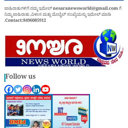
ಜಾಹಿರಾತುಗಳಿಗೆ ನಮ್ಮ ಇಮೇಲ್
nesaranewsworld@gmail.com
ಗೆ
ನಿಮ್ಮ ಜಾಹಿರಾತು ,ವಿಳಾಸ ಮತ್ತು ಮೊಬೈಲ್ ಸಂಖ್ಯೆಯನ್ನು ಇಮೇಲ್ ಮಾಡಿ
.
Contact:8496085912
Follow us