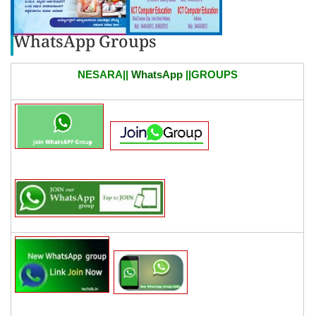
WhatsApp Groups
NESARA||
WhatsApp
||GROUPS