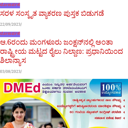
ಲೋಕಾರ್ಪಣೆ
ಸರಳ ಸಂಸ್ಕೃತ ವ್ಯಾಕರಣ ಪುಸ್ತಕ ಬಿಡುಗಡೆ
22/09/2023
ಲೋಕಾರ್ಪಣೆ
ಆ.6ರಂದು ಮಂಗಳೂರು ಜಂಕ್ಷನ್‌ನಲ್ಲಿ ಅಂತಾ
ರಾಷ್ಟ್ರೀಯ ಮಟ್ಟದ ರೈಲು ನಿಲ್ದಾಣ: ಪ್ರಧಾನಿಯಿಂದ
ಶಿಲಾನ್ಯಾಸ
03/08/2023