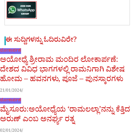
ಈ ಸುದ್ದಿಗಳನ್ನು ಓದಿರುವಿರೇ?
ಲೋಕಾರ್ಪಣೆ
ಅಯೋಧ್ಯೆ ಶ್ರೀರಾಮ ಮಂದಿರ ಲೋಕಾರ್ಪಣೆ:
ದೇಶದ ವಿವಿಧ ಭಾಗಗಳಲ್ಲಿ ರಾಮನಿಗಾಗಿ ವಿಶೇಷ
ಹೋಮ – ಹವನಗಳು, ಪೂಜೆ – ಪುನಸ್ಕಾರಗಳು
21/01/2024
ಲೋಕಾರ್ಪಣೆ
ಮೈಸೂರು:ಅಯೋಧ್ಯೆಯ ‘ರಾಮಲಲ್ಲಾ’ನನ್ನು ಕೆತ್ತಿದ
ಅರುಣ್ ಎಂಬ ಅನರ್ಘ್ಯ ರತ್ನ
02/01/2024