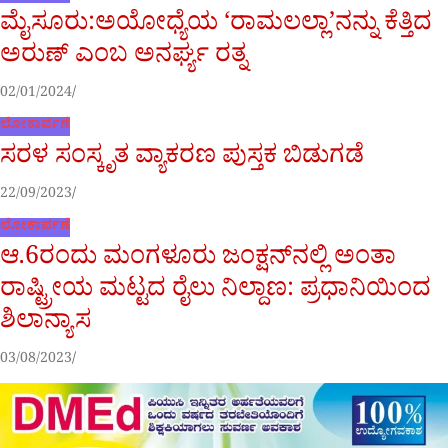
ಮೈಸೂರು:ಅಯೋಧ್ಯೆಯ ‘ರಾಮಲಲ್ಲಾ’ನನ್ನು ಕೆತ್ತಿದ
ಅರುಣ್ ಎಂಬ ಅನರ್ಘ್ಯ ರತ್ನ
02/01/2024
ಲೋಕಾರ್ಪಣೆ
ಸರಳ ಸಂಸ್ಕೃತ ವ್ಯಾಕರಣ ಪುಸ್ತಕ ಬಿಡುಗಡೆ
22/09/2023
ಲೋಕಾರ್ಪಣೆ
ಆ.6ರಂದು ಮಂಗಳೂರು ಜಂಕ್ಷನ್‌ನಲ್ಲಿ ಅಂತಾ
ರಾಷ್ಟ್ರೀಯ ಮಟ್ಟದ ರೈಲು ನಿಲ್ದಾಣ: ಪ್ರಧಾನಿಯಿಂದ
ಶಿಲಾನ್ಯಾಸ
03/08/2023