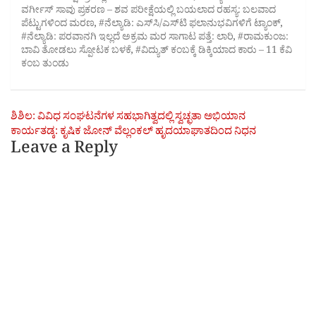
ವರ್ಗೀಸ್ ಸಾವು ಪ್ರಕರಣ – ಶವ ಪರೀಕ್ಷೆಯಲ್ಲಿ ಬಯಲಾದ ರಹಸ್ಯ: ಬಲವಾದ
ಪೆಟ್ಟುಗಳಿಂದ ಮರಣ
,
#ನೆಲ್ಯಾಡಿ: ಎಸ್‌ಸಿ/ಎಸ್‌ಟಿ ಫಲಾನುಭವಿಗಳಿಗೆ ಟ್ಯಾಂಕ್
,
#ನೆಲ್ಯಾಡಿ: ಪರವಾನಗಿ ಇಲ್ಲದೆ ಅಕ್ರಮ ಮರ ಸಾಗಾಟ ಪತ್ತೆ: ಲಾರಿ
,
#ರಾಮಕುಂಜ:
ಬಾವಿ ತೋಡಲು ಸ್ಪೋಟಕ ಬಳಕೆ
,
#ವಿದ್ಯುತ್ ಕಂಬಕ್ಕೆ ಡಿಕ್ಕಿಯಾದ ಕಾರು – 11 ಕೆವಿ
ಕಂಬ ತುಂಡು
Post
ಶಿಶಿಲ: ವಿವಿಧ ಸಂಘಟನೆಗಳ ಸಹಭಾಗಿತ್ವದಲ್ಲಿ ಸ್ವಚ್ಛತಾ ಅಭಿಯಾನ
ಕಾರ್ಯತಡ್ಕ: ಕೃಷಿಕ ಜೋನ್ ವೆಲ್ಲಂಕಲ್ ಹೃದಯಾಘಾತದಿಂದ ನಿಧನ
navigation
Leave a Reply