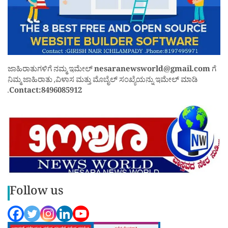
ಜಾಹಿರಾತುಗಳಿಗೆ ನಮ್ಮ ಇಮೇಲ್
nesaranewsworld@gmail.com
ಗೆ
ನಿಮ್ಮ ಜಾಹಿರಾತು ,ವಿಳಾಸ ಮತ್ತು ಮೊಬೈಲ್ ಸಂಖ್ಯೆಯನ್ನು ಇಮೇಲ್ ಮಾಡಿ
.
Contact:8496085912
Follow us