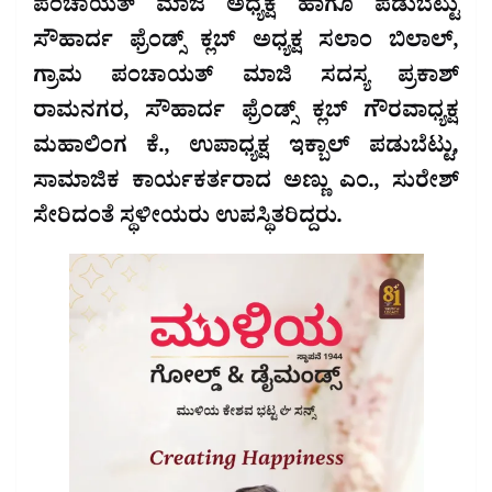
ಪಂಚಾಯತ್ ಮಾಜಿ ಅಧ್ಯಕ್ಷ ಹಾಗೂ ಪಡುಬೆಟ್ಟು
ಸೌಹಾರ್ದ ಫ್ರೆಂಡ್ಸ್ ಕ್ಲಬ್ ಅಧ್ಯಕ್ಷ ಸಲಾಂ ಬಿಲಾಲ್,
ಗ್ರಾಮ ಪಂಚಾಯತ್ ಮಾಜಿ ಸದಸ್ಯ ಪ್ರಕಾಶ್
ರಾಮನಗರ, ಸೌಹಾರ್ದ ಫ್ರೆಂಡ್ಸ್ ಕ್ಲಬ್ ಗೌರವಾಧ್ಯಕ್ಷ
ಮಹಾಲಿಂಗ ಕೆ., ಉಪಾಧ್ಯಕ್ಷ ಇಕ್ಬಾಲ್ ಪಡುಬೆಟ್ಟು,
ಸಾಮಾಜಿಕ ಕಾರ್ಯಕರ್ತರಾದ ಅಣ್ಣು ಎಂ., ಸುರೇಶ್
ಸೇರಿದಂತೆ ಸ್ಥಳೀಯರು ಉಪಸ್ಥಿತರಿದ್ದರು.