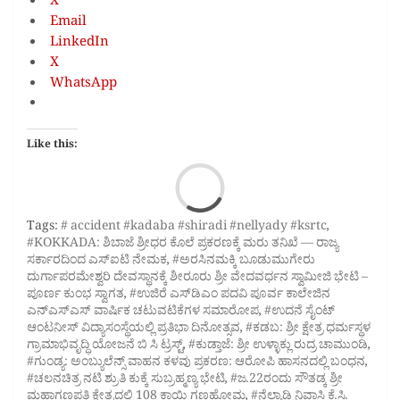
X
Email
LinkedIn
X
WhatsApp
Like this:
Loa
Tags:
# accident #kadaba #shiradi #nellyady #ksrtc
,
#KOKKADA: ಶಿಬಾಜೆ ಶ್ರೀಧರ ಕೊಲೆ ಪ್ರಕರಣಕ್ಕೆ ಮರು ತನಿಖೆ — ರಾಜ್ಯ
ಸರ್ಕಾರದಿಂದ ಎಸ್‌ಐಟಿ ನೇಮಕ
,
#ಅರಸಿನಮಕ್ಕಿ ಬೂಡುಮುಗೇರು
ದುರ್ಗಾಪರಮೇಶ್ವರಿ ದೇವಸ್ಥಾನಕ್ಕೆ ಶೀರೂರು ಶ್ರೀ ವೇದವರ್ಧನ ಸ್ವಾಮೀಜಿ ಭೇಟಿ –
ಪೂರ್ಣ ಕುಂಭ ಸ್ವಾಗತ
,
#ಉಜಿರೆ ಎಸ್‌ಡಿಎಂ ಪದವಿ ಪೂರ್ವ ಕಾಲೇಜಿನ
ಎನ್‌ಎಸ್‌ಎಸ್ ವಾರ್ಷಿಕ ಚಟುವಟಿಕೆಗಳ ಸಮಾರೋಪ
,
#ಉದನೆ ಸೈಂಟ್
ಆಂಟನೀಸ್‌ ವಿದ್ಯಾಸಂಸ್ಥೆಯಲ್ಲಿ ಪ್ರತಿಭಾ ದಿನೋತ್ಸವ
,
#ಕಡಬ: ಶ್ರೀ ಕ್ಷೇತ್ರ ಧರ್ಮಸ್ಥಳ
ಗ್ರಾಮಾಭಿವೃದ್ಧಿ ಯೋಜನೆ ಬಿ ಸಿ ಟ್ರಸ್ಟ್‌
,
#ಕುಡ್ತಾಜೆ: ಶ್ರೀ ಉಳ್ಳಾಕ್ಲು ರುದ್ರ ಚಾಮುಂಡಿ
,
#ಗುಂಡ್ಯ: ಅಂಬ್ಯುಲೆನ್ಸ್ ವಾಹನ ಕಳವು ಪ್ರಕರಣ: ಆರೋಪಿ ಹಾಸನದಲ್ಲಿ ಬಂಧನ
,
#ಚಲನಚಿತ್ರ ನಟಿ ಶ್ರುತಿ ಕುಕ್ಕೆ ಸುಬ್ರಹ್ಮಣ್ಯ ಭೇಟಿ
,
#ಜ.22ರಂದು ಸೌತಡ್ಕ ಶ್ರೀ
ಮಹಾಗಣಪತಿ ಕ್ಷೇತ್ರದಲ್ಲಿ 108 ಕಾಯಿ ಗಣಹೋಮ
,
#ನೆಲ್ಯಾಡಿ ನಿವಾಸಿ ಕೆ.ಸಿ.