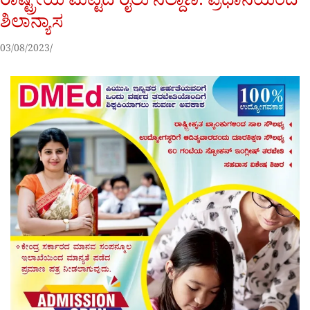
ರಾಷ್ಟ್ರೀಯ ಮಟ್ಟದ ರೈಲು ನಿಲ್ದಾಣ: ಪ್ರಧಾನಿಯಿಂದ
ಶಿಲಾನ್ಯಾಸ
03/08/2023