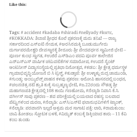
Like this:
Loa
Tags:
# accident #kadaba #shiradi #nellyady #ksrtc
,
#KOKKADA: ಶಿಬಾಜೆ ಶ್ರೀಧರ ಕೊಲೆ ಪ್ರಕರಣಕ್ಕೆ ಮರು ತನಿಖೆ — ರಾಜ್ಯ
ಸರ್ಕಾರದಿಂದ ಎಸ್‌ಐಟಿ ನೇಮಕ
,
#ಅರಸಿನಮಕ್ಕಿ ಬೂಡುಮುಗೇರು
ದುರ್ಗಾಪರಮೇಶ್ವರಿ ದೇವಸ್ಥಾನಕ್ಕೆ ಶೀರೂರು ಶ್ರೀ ವೇದವರ್ಧನ ಸ್ವಾಮೀಜಿ ಭೇಟಿ –
ಪೂರ್ಣ ಕುಂಭ ಸ್ವಾಗತ
,
#ಉಜಿರೆ ಎಸ್‌ಡಿಎಂ ಪದವಿ ಪೂರ್ವ ಕಾಲೇಜಿನ
ಎನ್‌ಎಸ್‌ಎಸ್ ವಾರ್ಷಿಕ ಚಟುವಟಿಕೆಗಳ ಸಮಾರೋಪ
,
#ಉದನೆ ಸೈಂಟ್
ಆಂಟನೀಸ್‌ ವಿದ್ಯಾಸಂಸ್ಥೆಯಲ್ಲಿ ಪ್ರತಿಭಾ ದಿನೋತ್ಸವ
,
#ಕಡಬ: ಶ್ರೀ ಕ್ಷೇತ್ರ ಧರ್ಮಸ್ಥಳ
ಗ್ರಾಮಾಭಿವೃದ್ಧಿ ಯೋಜನೆ ಬಿ ಸಿ ಟ್ರಸ್ಟ್‌
,
#ಕುಡ್ತಾಜೆ: ಶ್ರೀ ಉಳ್ಳಾಕ್ಲು ರುದ್ರ ಚಾಮುಂಡಿ
,
#ಗುಂಡ್ಯ: ಅಂಬ್ಯುಲೆನ್ಸ್ ವಾಹನ ಕಳವು ಪ್ರಕರಣ: ಆರೋಪಿ ಹಾಸನದಲ್ಲಿ ಬಂಧನ
,
#ಚಲನಚಿತ್ರ ನಟಿ ಶ್ರುತಿ ಕುಕ್ಕೆ ಸುಬ್ರಹ್ಮಣ್ಯ ಭೇಟಿ
,
#ಜ.22ರಂದು ಸೌತಡ್ಕ ಶ್ರೀ
ಮಹಾಗಣಪತಿ ಕ್ಷೇತ್ರದಲ್ಲಿ 108 ಕಾಯಿ ಗಣಹೋಮ
,
#ನೆಲ್ಯಾಡಿ ನಿವಾಸಿ ಕೆ.ಸಿ.
ವರ್ಗೀಸ್ ಸಾವು ಪ್ರಕರಣ – ಶವ ಪರೀಕ್ಷೆಯಲ್ಲಿ ಬಯಲಾದ ರಹಸ್ಯ: ಬಲವಾದ
ಪೆಟ್ಟುಗಳಿಂದ ಮರಣ
,
#ನೆಲ್ಯಾಡಿ: ಎಸ್‌ಸಿ/ಎಸ್‌ಟಿ ಫಲಾನುಭವಿಗಳಿಗೆ ಟ್ಯಾಂಕ್
,
#ನೆಲ್ಯಾಡಿ: ಪರವಾನಗಿ ಇಲ್ಲದೆ ಅಕ್ರಮ ಮರ ಸಾಗಾಟ ಪತ್ತೆ: ಲಾರಿ
,
#ರಾಮಕುಂಜ:
ಬಾವಿ ತೋಡಲು ಸ್ಪೋಟಕ ಬಳಕೆ
,
#ವಿದ್ಯುತ್ ಕಂಬಕ್ಕೆ ಡಿಕ್ಕಿಯಾದ ಕಾರು – 11 ಕೆವಿ
ಕಂಬ ತುಂಡು