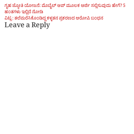
Post
ಗೃಹ ಜ್ಯೋತಿ ಯೋಜನೆ: ಮೊಬೈಲ್ ಆಪ್ ಮೂಲಕ ಅರ್ಜಿ ಸಲ್ಲಿಸುವುದು ಹೇಗೆ? 5
ಹಂತಗಳು ಇಲ್ಲಿದೆ ನೋಡಿ
navigation
ವಿಟ್ಲ : ತಲೆಮರೆಸಿಕೊಂಡಿದ್ದ ಕಳ್ಳತನ ಪ್ರಕರಣದ ಆರೋಪಿ ಬಂಧನ
Leave a Reply