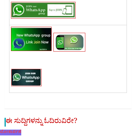
ಈ ಸುದ್ದಿಗಳನ್ನು ಓದಿರುವಿರೇ?
ಲೋಕಾರ್ಪಣೆ