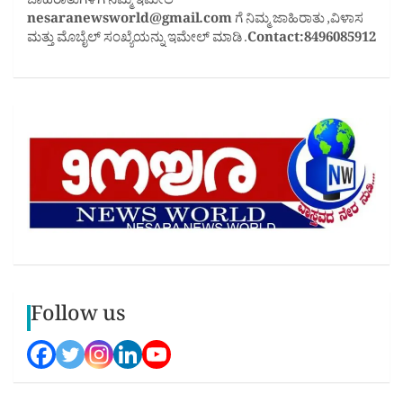
ಜಾಹಿರಾತುಗಳಿಗೆ ನಮ್ಮ ಇಮೇಲ್
nesaranewsworld@gmail.com
ಗೆ ನಿಮ್ಮ ಜಾಹಿರಾತು ,ವಿಳಾಸ
ಮತ್ತು ಮೊಬೈಲ್ ಸಂಖ್ಯೆಯನ್ನು ಇಮೇಲ್ ಮಾಡಿ .
Contact:8496085912
Follow us