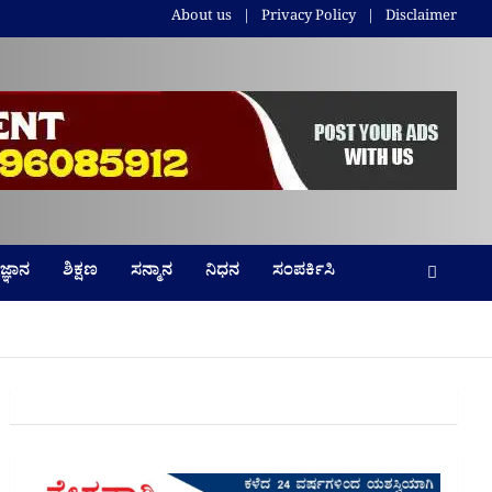
About us
Privacy Policy
Disclaimer
ಜ್ಞಾನ
ಶಿಕ್ಷಣ
ಸನ್ಮಾನ
ನಿಧನ
ಸಂಪರ್ಕಿಸಿ