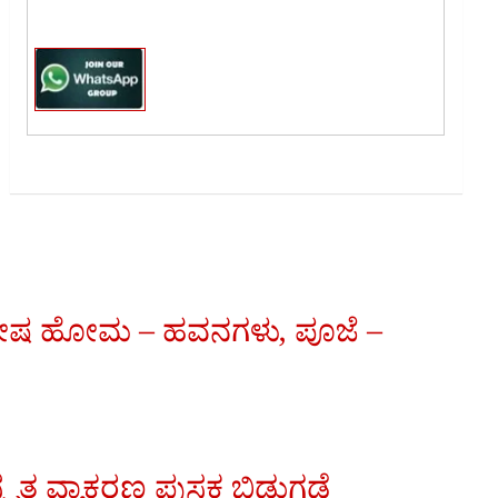
ವಿಶೇಷ ಹೋಮ – ಹವನಗಳು, ಪೂಜೆ –
ೃತ ವ್ಯಾಕರಣ ಪುಸ್ತಕ ಬಿಡುಗಡೆ