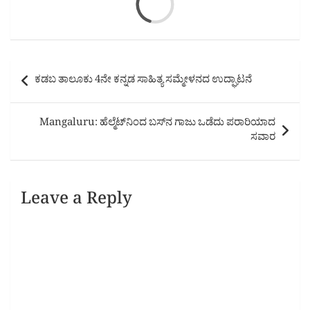
Post
ಕಡಬ ತಾಲೂಕು 4ನೇ ಕನ್ನಡ ಸಾಹಿತ್ಯ ಸಮ್ಮೇಳನದ ಉದ್ಘಾಟನೆ
navigation
Mangaluru: ಹೆಲ್ಮೆಟ್‌ನಿಂದ ಬಸ್‌ನ ಗಾಜು ಒಡೆದು ಪರಾರಿಯಾದ
ಸವಾರ
Leave a Reply