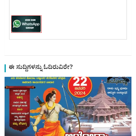
ಈ ಸುದ್ದಿಗಳನ್ನು ಓದಿರುವಿರೇ?