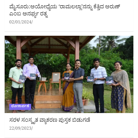
ಮೈಸೂರು:ಅಯೋಧ್ಯೆಯ ‘ರಾಮಲಲ್ಲಾ’ನನ್ನು ಕೆತ್ತಿದ ಅರುಣ್
ಎಂಬ ಅನರ್ಘ್ಯ ರತ್ನ
02/01/2024
ಲೋಕಾರ್ಪಣೆ
ಸರಳ ಸಂಸ್ಕೃತ ವ್ಯಾಕರಣ ಪುಸ್ತಕ ಬಿಡುಗಡೆ
22/09/2023