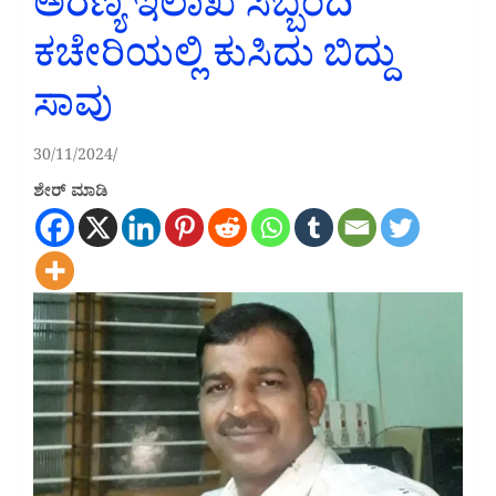
ಅರಣ್ಯ ಇಲಾಖೆ ಸಿಬ್ಬಂದಿ
ಕಚೇರಿಯಲ್ಲಿ ಕುಸಿದು ಬಿದ್ದು
ಸಾವು
30/11/2024
ಶೇರ್ ಮಾಡಿ