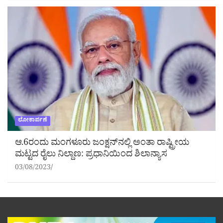
ಲೋಕಾರ್ಪಣೆ
ಆ.6ರಂದು ಮಂಗಳೂರು ಜಂಕ್ಷನ್‌ನಲ್ಲಿ ಅಂತಾ ರಾಷ್ಟ್ರೀಯ
ಮಟ್ಟದ ರೈಲು ನಿಲ್ದಾಣ: ಪ್ರಧಾನಿಯಿಂದ ಶಿಲಾನ್ಯಾಸ
03/08/2023