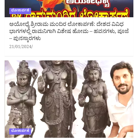
ಲೋಕಾರ್ಪಣೆ
ಅಯೋಧ್ಯೆ ಶ್ರೀರಾಮ ಮಂದಿರ ಲೋಕಾರ್ಪಣೆ: ದೇಶದ ವಿವಿಧ
ಭಾಗಗಳಲ್ಲಿ ರಾಮನಿಗಾಗಿ ವಿಶೇಷ ಹೋಮ – ಹವನಗಳು, ಪೂಜೆ
– ಪುನಸ್ಕಾರಗಳು
21/01/2024
ಲೋಕಾರ್ಪಣೆ