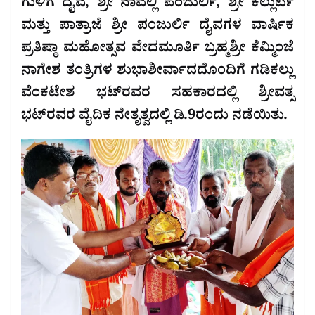
ಗುಳಿಗ ದೈವ, ಶ್ರೀ ನಾವಲ್ಲಿ ಪಂಜುರ್ಲಿ, ಶ್ರೀ ಕಲ್ಲುರ್ಟಿ
ಮತ್ತು ಪಾತ್ರಾಜೆ ಶ್ರೀ ಪಂಜುರ್ಲಿ ದೈವಗಳ ವಾರ್ಷಿಕ
ಪ್ರತಿಷ್ಠಾ ಮಹೋತ್ಸವ ವೇದಮೂರ್ತಿ ಬ್ರಹ್ಮಶ್ರೀ ಕೆಮ್ಮಿಂಜೆ
ನಾಗೇಶ ತಂತ್ರಿಗಳ ಶುಭಾಶೀರ್ವಾದದೊಂದಿಗೆ ಗಡಿಕಲ್ಲು
ವೆಂಕಟೇಶ ಭಟ್‍ರವರ ಸಹಕಾರದಲ್ಲಿ ಶ್ರೀವತ್ಸ
ಭಟ್‍ರವರ ವೈದಿಕ ನೇತೃತ್ವದಲ್ಲಿ ಡಿ.9ರಂದು ನಡೆಯಿತು.