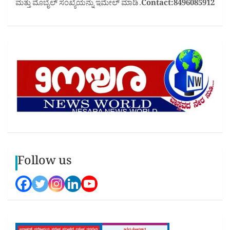
ಮತ್ತು ಮೊಬೈಲ್ ಸಂಖ್ಯೆಯನ್ನು ಇಮೇಲ್ ಮಾಡಿ .
Contact:8496085912
Follow us