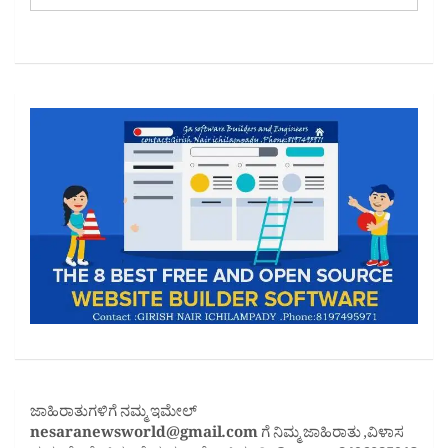
ಜಾಹಿರಾತುಗಳಿಗೆ ನಮ್ಮ ಇಮೇಲ್
nesaranewsworld@gmail.com
ಗೆ ನಿಮ್ಮ ಜಾಹಿರಾತು ,ವಿಳಾಸ