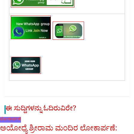
ಈ ಸುದ್ದಿಗಳನ್ನು ಓದಿರುವಿರೇ?
ಲೋಕಾರ್ಪಣೆ
ಅಯೋಧ್ಯೆ ಶ್ರೀರಾಮ ಮಂದಿರ ಲೋಕಾರ್ಪಣೆ: