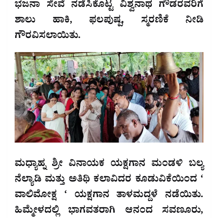
ಭಜನಾ ಸೇವೆ ನಡೆಸಿಕೊಟ್ಟ ವಿಶ್ವನಾಥ ಗೌಡರವರಿಗೆ
ಶಾಲು ಹಾಕಿ, ಫಲಪುಷ್ಪ, ಸ್ಮರಣಿಕೆ ನೀಡಿ
ಗೌರವಿಸಲಾಯಿತು.
ಮಧ್ಯಾಹ್ನ ಶ್ರೀ ವಿನಾಯಕ ಯಕ್ಷಗಾನ ಮಂಡಳಿ ಬಲ್ಯ
ನೆಲ್ಯಾಡಿ ಮತ್ತು ಅತಿಥಿ ಕಲಾವಿದರ ಕೂಡುವಿಕೆಯಿಂದ ‘
ವಾಲಿಮೋಕ್ಷ ‘ ಯಕ್ಷಗಾನ ತಾಳಮದ್ದಳೆ ನಡೆಯಿತು.
ಹಿಮ್ಮೇಳದಲ್ಲಿ ಭಾಗವತರಾಗಿ ಆನಂದ ಸವಣೂರು,