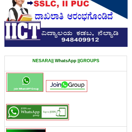
NESARA||
WhatsApp
||GROUPS