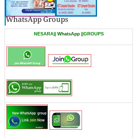
WhatsApp Groups
NESARA||
WhatsApp
||GROUPS