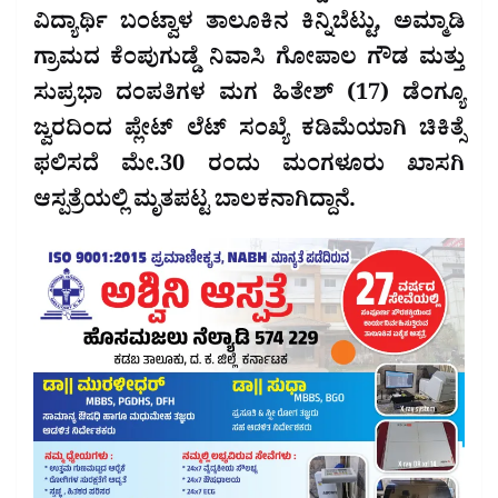
ವಿದ್ಯಾರ್ಥಿ ಬಂಟ್ವಾಳ ತಾಲೂಕಿನ ಕಿನ್ನಿಬೆಟ್ಟು, ಅಮ್ಮಾಡಿ
ಗ್ರಾಮದ ಕೆಂಪುಗುಡ್ಡೆ ನಿವಾಸಿ ಗೋಪಾಲ ಗೌಡ ಮತ್ತು
ಸುಪ್ರಭಾ ದಂಪತಿಗಳ ಮಗ ಹಿತೇಶ್ (17) ಡೆಂಗ್ಯೂ
ಜ್ವರದಿಂದ ಪ್ಲೇಟ್ ಲೆಟ್ ಸಂಖ್ಯೆ ಕಡಿಮೆಯಾಗಿ ಚಿಕಿತ್ಸೆ
ಫಲಿಸದೆ ಮೇ.30 ರಂದು ಮಂಗಳೂರು ಖಾಸಗಿ
ಆಸ್ಪತ್ರೆಯಲ್ಲಿ ಮೃತಪಟ್ಟ ಬಾಲಕನಾಗಿದ್ದಾನೆ.