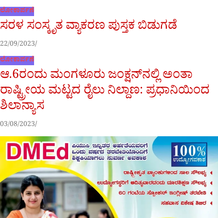
ಲೋಕಾರ್ಪಣೆ
ಸರಳ ಸಂಸ್ಕೃತ ವ್ಯಾಕರಣ ಪುಸ್ತಕ ಬಿಡುಗಡೆ
22/09/2023
ಲೋಕಾರ್ಪಣೆ
ಆ.6ರಂದು ಮಂಗಳೂರು ಜಂಕ್ಷನ್‌ನಲ್ಲಿ ಅಂತಾ
ರಾಷ್ಟ್ರೀಯ ಮಟ್ಟದ ರೈಲು ನಿಲ್ದಾಣ: ಪ್ರಧಾನಿಯಿಂದ
ಶಿಲಾನ್ಯಾಸ
03/08/2023