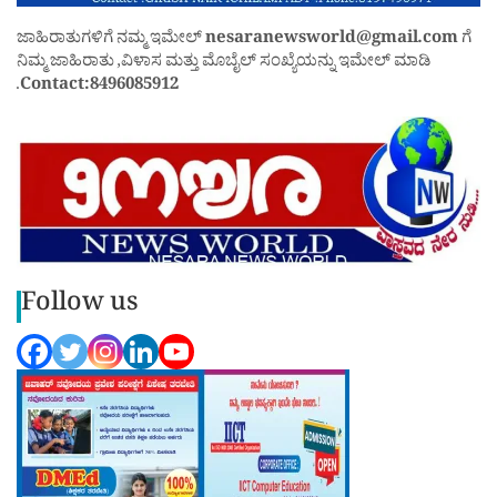
ಜಾಹಿರಾತುಗಳಿಗೆ ನಮ್ಮ ಇಮೇಲ್
nesaranewsworld@gmail.com
ಗೆ
ನಿಮ್ಮ ಜಾಹಿರಾತು ,ವಿಳಾಸ ಮತ್ತು ಮೊಬೈಲ್ ಸಂಖ್ಯೆಯನ್ನು ಇಮೇಲ್ ಮಾಡಿ
.
Contact:8496085912
Follow us