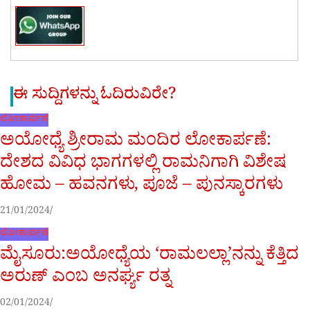
ಈ ಸುದ್ದಿಗಳನ್ನು ಓದಿರುವಿರೇ?
ಲೋಕಾರ್ಪಣೆ
ಅಯೋಧ್ಯೆ ಶ್ರೀರಾಮ ಮಂದಿರ ಲೋಕಾರ್ಪಣೆ:
ದೇಶದ ವಿವಿಧ ಭಾಗಗಳಲ್ಲಿ ರಾಮನಿಗಾಗಿ ವಿಶೇಷ
ಹೋಮ – ಹವನಗಳು, ಪೂಜೆ – ಪುನಸ್ಕಾರಗಳು
21/01/2024
ಲೋಕಾರ್ಪಣೆ
ಮೈಸೂರು:ಅಯೋಧ್ಯೆಯ ‘ರಾಮಲಲ್ಲಾ’ನನ್ನು ಕೆತ್ತಿದ
ಅರುಣ್ ಎಂಬ ಅನರ್ಘ್ಯ ರತ್ನ
02/01/2024