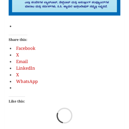
Share this:
Facebook
X
Email
LinkedIn
X
WhatsApp
Like this:
Loa