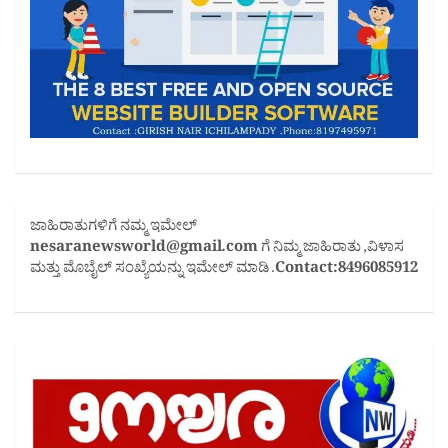
ಜಾಹಿರಾತುಗಳಿಗೆ ನಮ್ಮ ಇಮೇಲ್
nesaranewsworld@gmail.com
ಗೆ ನಿಮ್ಮ ಜಾಹಿರಾತು ,ವಿಳಾಸ
ಮತ್ತು ಮೊಬೈಲ್ ಸಂಖ್ಯೆಯನ್ನು ಇಮೇಲ್ ಮಾಡಿ .
Contact:8496085912