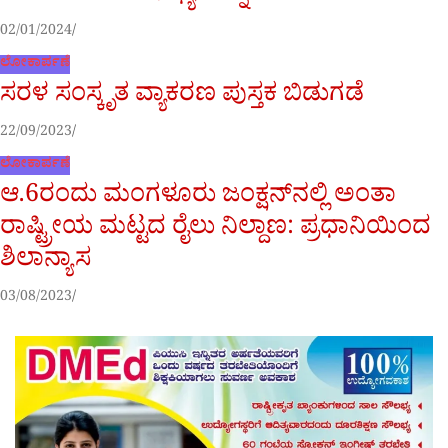
02/01/2024
ಲೋಕಾರ್ಪಣೆ
ಸರಳ ಸಂಸ್ಕೃತ ವ್ಯಾಕರಣ ಪುಸ್ತಕ ಬಿಡುಗಡೆ
22/09/2023
ಲೋಕಾರ್ಪಣೆ
ಆ.6ರಂದು ಮಂಗಳೂರು ಜಂಕ್ಷನ್‌ನಲ್ಲಿ ಅಂತಾ
ರಾಷ್ಟ್ರೀಯ ಮಟ್ಟದ ರೈಲು ನಿಲ್ದಾಣ: ಪ್ರಧಾನಿಯಿಂದ
ಶಿಲಾನ್ಯಾಸ
03/08/2023