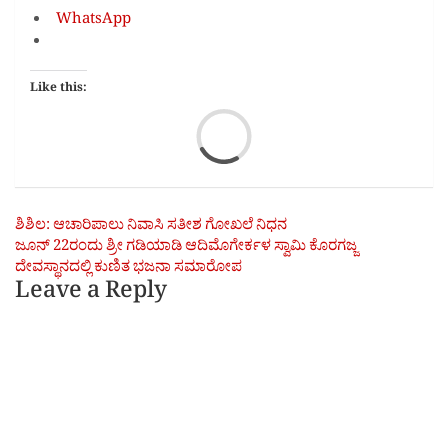
WhatsApp
Like this:
Loa
Post
ಶಿಶಿಲ: ಆಚಾರಿಪಾಲು ನಿವಾಸಿ ಸತೀಶ ಗೋಖಲೆ ನಿಧನ
ಜೂನ್ 22ರಂದು ಶ್ರೀ ಗಡಿಯಾಡಿ ಆದಿಮೊಗೇರ್ಕಳ ಸ್ವಾಮಿ ಕೊರಗಜ್ಜ
navigation
ದೇವಸ್ಥಾನದಲ್ಲಿ ಕುಣಿತ ಭಜನಾ ಸಮಾರೋಪ
Leave a Reply