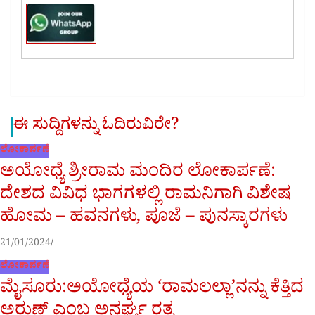
ಈ ಸುದ್ದಿಗಳನ್ನು ಓದಿರುವಿರೇ?
ಲೋಕಾರ್ಪಣೆ
ಅಯೋಧ್ಯೆ ಶ್ರೀರಾಮ ಮಂದಿರ ಲೋಕಾರ್ಪಣೆ:
ದೇಶದ ವಿವಿಧ ಭಾಗಗಳಲ್ಲಿ ರಾಮನಿಗಾಗಿ ವಿಶೇಷ
ಹೋಮ – ಹವನಗಳು, ಪೂಜೆ – ಪುನಸ್ಕಾರಗಳು
21/01/2024
ಲೋಕಾರ್ಪಣೆ
ಮೈಸೂರು:ಅಯೋಧ್ಯೆಯ ‘ರಾಮಲಲ್ಲಾ’ನನ್ನು ಕೆತ್ತಿದ
ಅರುಣ್ ಎಂಬ ಅನರ್ಘ್ಯ ರತ್ನ