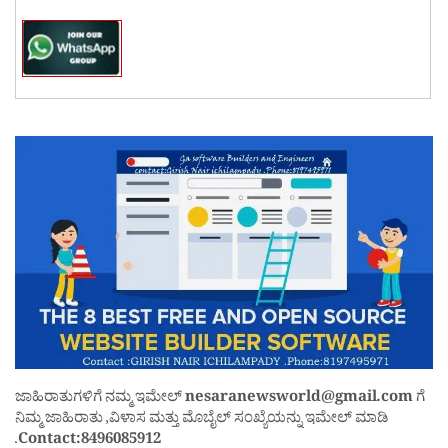
ಜಾಹಿರಾತುಗಳಿಗೆ ನಮ್ಮ ಇಮೇಲ್
nesaranewsworld@gmail.com
ಗೆ
ನಿಮ್ಮ ಜಾಹಿರಾತು ,ವಿಳಾಸ ಮತ್ತು ಮೊಬೈಲ್ ಸಂಖ್ಯೆಯನ್ನು ಇಮೇಲ್ ಮಾಡಿ
.
Contact:8496085912