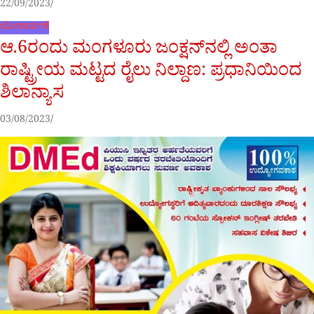
22/09/2023
ಲೋಕಾರ್ಪಣೆ
ಆ.6ರಂದು ಮಂಗಳೂರು ಜಂಕ್ಷನ್‌ನಲ್ಲಿ ಅಂತಾ
ರಾಷ್ಟ್ರೀಯ ಮಟ್ಟದ ರೈಲು ನಿಲ್ದಾಣ: ಪ್ರಧಾನಿಯಿಂದ
ಶಿಲಾನ್ಯಾಸ
03/08/2023