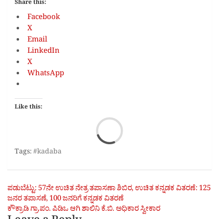
Share this:
Facebook
X
Email
LinkedIn
X
WhatsApp
Like this:
Loa
Tags:
#kadaba
Post
ಪಡುಬೆಟ್ಟು: 57ನೇ ಉಚಿತ ನೇತ್ರ ತಪಾಸಣಾ ಶಿಬಿರ, ಉಚಿತ ಕನ್ನಡಕ ವಿತರಣೆ: 125
ಜನರ ತಪಾಸಣೆ, 100 ಜನರಿಗೆ ಕನ್ನಡಕ ವಿತರಣೆ
navigation
ಕೌಕ್ರಾಡಿ ಗ್ರಾ.ಪಂ. ಪಿಡಿಒ ಆಗಿ ಶಾಲಿನಿ ಕೆ.ಬಿ. ಅಧಿಕಾರ ಸ್ವೀಕಾರ