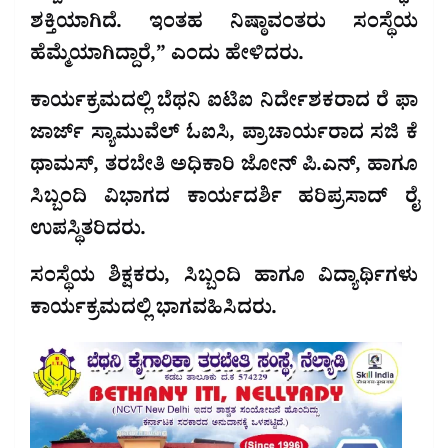
ಶಕ್ತಿಯಾಗಿದೆ. ಇಂತಹ ನಿಷ್ಠಾವಂತರು ಸಂಸ್ಥೆಯ
ಹೆಮ್ಮೆಯಾಗಿದ್ದಾರೆ,” ಎಂದು ಹೇಳಿದರು.
ಕಾರ್ಯಕ್ರಮದಲ್ಲಿ ಬೆಥನಿ ಐಟಿಐ ನಿರ್ದೇಶಕರಾದ ರೆ ಫಾ
ಜಾರ್ಜ್ ಸ್ಯಾಮುವೆಲ್ ಓಐಸಿ, ಪ್ರಾಚಾರ್ಯರಾದ ಸಜಿ ಕೆ
ಥಾಮಸ್, ತರಬೇತಿ ಅಧಿಕಾರಿ ಜೋನ್ ಪಿ.ಎನ್, ಹಾಗೂ
ಸಿಬ್ಬಂದಿ ವಿಭಾಗದ ಕಾರ್ಯದರ್ಶಿ ಹರಿಪ್ರಸಾದ್ ರೈ
ಉಪಸ್ಥಿತರಿದರು.
ಸಂಸ್ಥೆಯ ಶಿಕ್ಷಕರು, ಸಿಬ್ಬಂದಿ ಹಾಗೂ ವಿದ್ಯಾರ್ಥಿಗಳು
ಕಾರ್ಯಕ್ರಮದಲ್ಲಿ ಭಾಗವಹಿಸಿದರು.