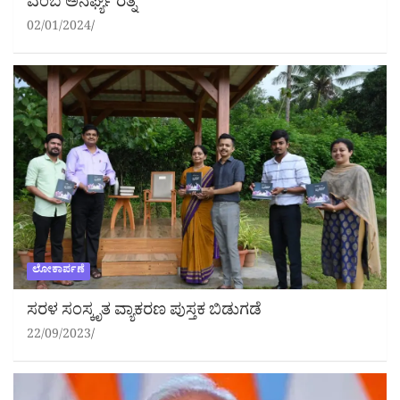
ಎಂಬ ಅನರ್ಘ್ಯ ರತ್ನ
02/01/2024
ಲೋಕಾರ್ಪಣೆ
ಸರಳ ಸಂಸ್ಕೃತ ವ್ಯಾಕರಣ ಪುಸ್ತಕ ಬಿಡುಗಡೆ
22/09/2023