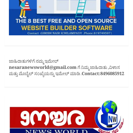
ಜಾಹಿರಾತುಗಳಿಗೆ ನಮ್ಮ ಇಮೇಲ್
nesaranewsworld@gmail.com
ಗೆ ನಿಮ್ಮ ಜಾಹಿರಾತು ,ವಿಳಾಸ
ಮತ್ತು ಮೊಬೈಲ್ ಸಂಖ್ಯೆಯನ್ನು ಇಮೇಲ್ ಮಾಡಿ .
Contact:8496085912