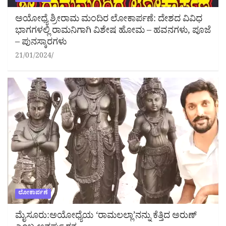
ಅಯೋಧ್ಯೆ ಶ್ರೀರಾಮ ಮಂದಿರ ಲೋಕಾರ್ಪಣೆ: ದೇಶದ ವಿವಿಧ
ಭಾಗಗಳಲ್ಲಿ ರಾಮನಿಗಾಗಿ ವಿಶೇಷ ಹೋಮ – ಹವನಗಳು, ಪೂಜೆ
– ಪುನಸ್ಕಾರಗಳು
21/01/2024
ಲೋಕಾರ್ಪಣೆ
ಮೈಸೂರು:ಅಯೋಧ್ಯೆಯ ‘ರಾಮಲಲ್ಲಾ’ನನ್ನು ಕೆತ್ತಿದ ಅರುಣ್