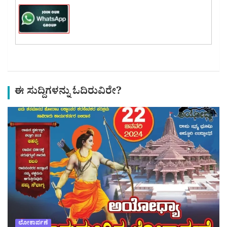
ಈ ಸುದ್ದಿಗಳನ್ನು ಓದಿರುವಿರೇ?
ಲೋಕಾರ್ಪಣೆ