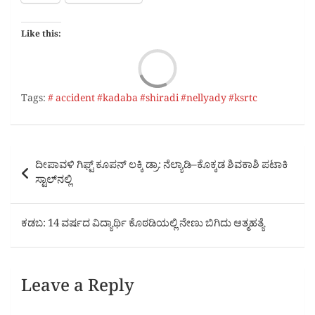
Like this:
Load
Tags:
# accident #kadaba #shiradi #nellyady #ksrtc
Post
ದೀಪಾವಳಿ ಗಿಫ್ಟ್ ಕೂಪನ್ ಲಕ್ಕಿ ಡ್ರಾ: ನೆಲ್ಯಾಡಿ–ಕೊಕ್ಕಡ ಶಿವಕಾಶಿ ಪಟಾಕಿ
navigation
ಸ್ಟಾಲ್‌ನಲ್ಲಿ
ಕಡಬ: 14 ವರ್ಷದ ವಿದ್ಯಾರ್ಥಿ ಕೊಠಡಿಯಲ್ಲಿ ನೇಣು ಬಿಗಿದು ಆತ್ಮಹತ್ಯೆ
Leave a Reply