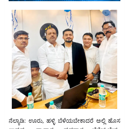
ನೆಲ್ಯಾಡಿ: ಊರು, ಹಳ್ಳಿ ಬೆಳೆಯಬೇಕಾದರೆ ಅಲ್ಲಿ ಹೊಸ