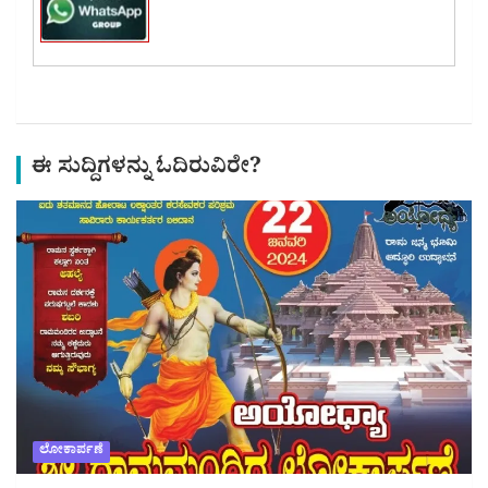
ಈ ಸುದ್ದಿಗಳನ್ನು ಓದಿರುವಿರೇ?
ಲೋಕಾರ್ಪಣೆ