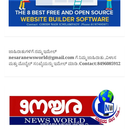
ಜಾಹಿರಾತುಗಳಿಗೆ ನಮ್ಮ ಇಮೇಲ್
nesaranewsworld@gmail.com
ಗೆ ನಿಮ್ಮ ಜಾಹಿರಾತು ,ವಿಳಾಸ
ಮತ್ತು ಮೊಬೈಲ್ ಸಂಖ್ಯೆಯನ್ನು ಇಮೇಲ್ ಮಾಡಿ .
Contact:8496085912