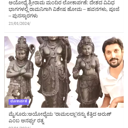
ಅಯೋಧ್ಯೆ ಶ್ರೀರಾಮ ಮಂದಿರ ಲೋಕಾರ್ಪಣೆ: ದೇಶದ ವಿವಿಧ
ಭಾಗಗಳಲ್ಲಿ ರಾಮನಿಗಾಗಿ ವಿಶೇಷ ಹೋಮ – ಹವನಗಳು, ಪೂಜೆ
– ಪುನಸ್ಕಾರಗಳು
21/01/2024
ಲೋಕಾರ್ಪಣೆ
ಮೈಸೂರು:ಅಯೋಧ್ಯೆಯ ‘ರಾಮಲಲ್ಲಾ’ನನ್ನು ಕೆತ್ತಿದ ಅರುಣ್
ಎಂಬ ಅನರ್ಘ್ಯ ರತ್ನ