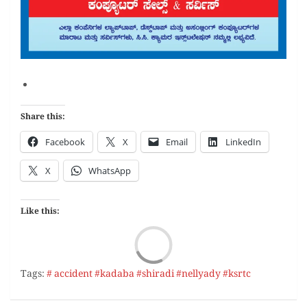
Share this:
Facebook
X
Email
LinkedIn
X
WhatsApp
Like this:
Load
Tags:
# accident #kadaba #shiradi #nellyady #ksrtc