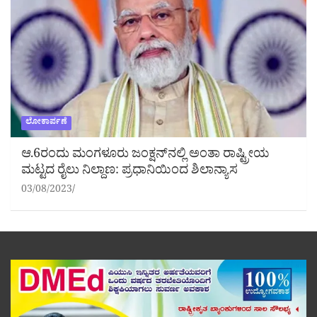
ಲೋಕಾರ್ಪಣೆ
ಆ.6ರಂದು ಮಂಗಳೂರು ಜಂಕ್ಷನ್‌ನಲ್ಲಿ ಅಂತಾ ರಾಷ್ಟ್ರೀಯ
ಮಟ್ಟದ ರೈಲು ನಿಲ್ದಾಣ: ಪ್ರಧಾನಿಯಿಂದ ಶಿಲಾನ್ಯಾಸ
03/08/2023