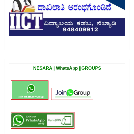
NESARA||
WhatsApp
||GROUPS