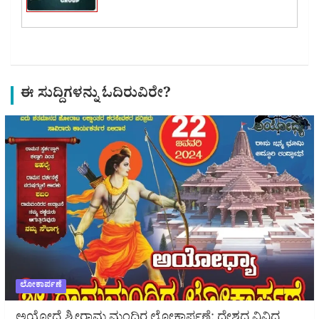
ಈ ಸುದ್ದಿಗಳನ್ನು ಓದಿರುವಿರೇ?
ಲೋಕಾರ್ಪಣೆ