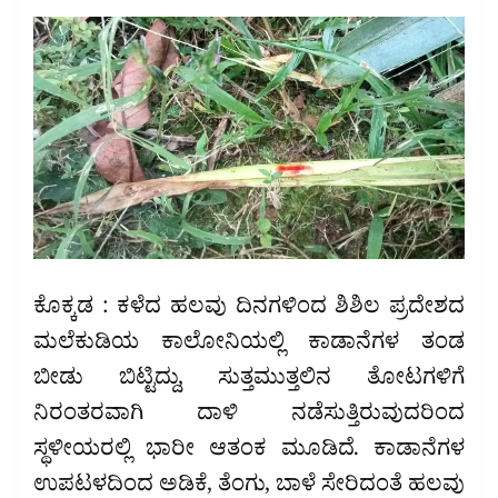
ಕೊಕ್ಕಡ : ಕಳೆದ ಹಲವು ದಿನಗಳಿಂದ ಶಿಶಿಲ ಪ್ರದೇಶದ
ಮಲೆಕುಡಿಯ ಕಾಲೋನಿಯಲ್ಲಿ ಕಾಡಾನೆಗಳ ತಂಡ
ಬೀಡು ಬಿಟ್ಟಿದ್ದು, ಸುತ್ತಮುತ್ತಲಿನ ತೋಟಗಳಿಗೆ
ನಿರಂತರವಾಗಿ ದಾಳಿ ನಡೆಸುತ್ತಿರುವುದರಿಂದ
ಸ್ಥಳೀಯರಲ್ಲಿ ಭಾರೀ ಆತಂಕ ಮೂಡಿದೆ. ಕಾಡಾನೆಗಳ
ಉಪಟಳದಿಂದ ಅಡಿಕೆ, ತೆಂಗು, ಬಾಳೆ ಸೇರಿದಂತೆ ಹಲವು