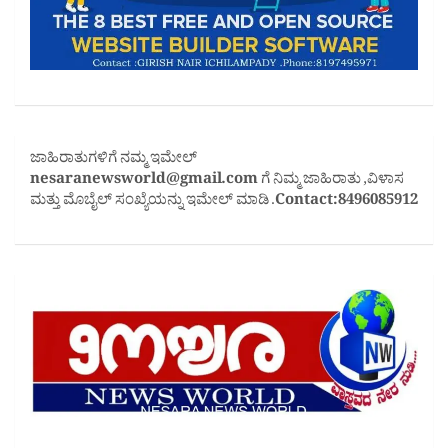
ಜಾಹಿರಾತುಗಳಿಗೆ ನಮ್ಮ ಇಮೇಲ್
nesaranewsworld@gmail.com
ಗೆ ನಿಮ್ಮ ಜಾಹಿರಾತು ,ವಿಳಾಸ
ಮತ್ತು ಮೊಬೈಲ್ ಸಂಖ್ಯೆಯನ್ನು ಇಮೇಲ್ ಮಾಡಿ .
Contact:8496085912