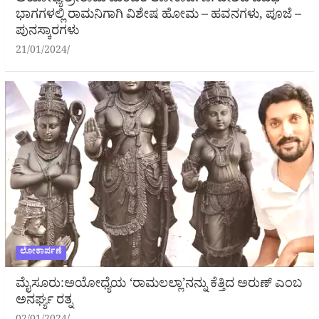
ಅಯೋಧ್ಯೆ ಶ್ರೀರಾಮ ಮಂದಿರ ಲೋಕಾರ್ಪಣೆ: ದೇಶದ ವಿವಿಧ
ಭಾಗಗಳಲ್ಲಿ ರಾಮನಿಗಾಗಿ ವಿಶೇಷ ಹೋಮ – ಹವನಗಳು, ಪೂಜೆ –
ಪುನಸ್ಕಾರಗಳು
21/01/2024
ಲೋಕಾರ್ಪಣೆ
ಮೈಸೂರು:ಅಯೋಧ್ಯೆಯ ‘ರಾಮಲಲ್ಲಾ’ನನ್ನು ಕೆತ್ತಿದ ಅರುಣ್ ಎಂಬ
ಅನರ್ಘ್ಯ ರತ್ನ