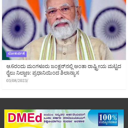
ಲೋಕಾರ್ಪಣೆ
ಆ.6ರಂದು ಮಂಗಳೂರು ಜಂಕ್ಷನ್‌ನಲ್ಲಿ ಅಂತಾ ರಾಷ್ಟ್ರೀಯ ಮಟ್ಟದ
ರೈಲು ನಿಲ್ದಾಣ: ಪ್ರಧಾನಿಯಿಂದ ಶಿಲಾನ್ಯಾಸ
03/08/2023