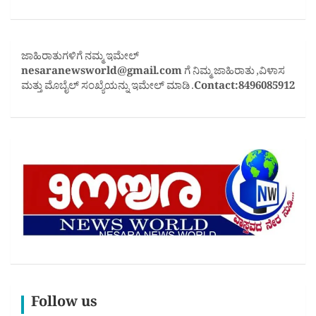
ಜಾಹಿರಾತುಗಳಿಗೆ ನಮ್ಮ ಇಮೇಲ್
nesaranewsworld@gmail.com
ಗೆ ನಿಮ್ಮ ಜಾಹಿರಾತು ,ವಿಳಾಸ
ಮತ್ತು ಮೊಬೈಲ್ ಸಂಖ್ಯೆಯನ್ನು ಇಮೇಲ್ ಮಾಡಿ .
Contact:8496085912
Follow us