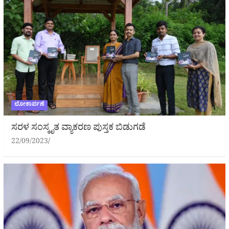
ಲೋಕಾರ್ಪಣೆ
ಸರಳ ಸಂಸ್ಕೃತ ವ್ಯಾಕರಣ ಪುಸ್ತಕ ಬಿಡುಗಡೆ
22/09/2023