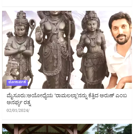
ಲೋಕಾರ್ಪಣೆ
ಮೈಸೂರು:ಅಯೋಧ್ಯೆಯ ‘ರಾಮಲಲ್ಲಾ’ನನ್ನು ಕೆತ್ತಿದ ಅರುಣ್ ಎಂಬ
ಅನರ್ಘ್ಯ ರತ್ನ
02/01/2024