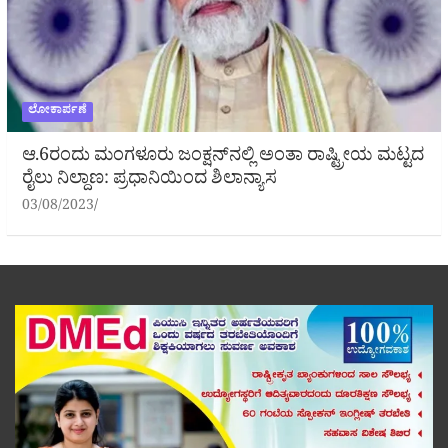
ಲೋಕಾರ್ಪಣೆ
ಆ.6ರಂದು ಮಂಗಳೂರು ಜಂಕ್ಷನ್‌ನಲ್ಲಿ ಅಂತಾ ರಾಷ್ಟ್ರೀಯ ಮಟ್ಟದ
ರೈಲು ನಿಲ್ದಾಣ: ಪ್ರಧಾನಿಯಿಂದ ಶಿಲಾನ್ಯಾಸ
03/08/2023