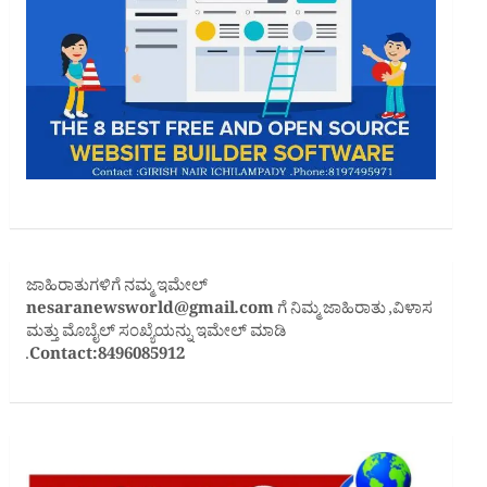
ಜಾಹಿರಾತುಗಳಿಗೆ ನಮ್ಮ ಇಮೇಲ್
nesaranewsworld@gmail.com
ಗೆ ನಿಮ್ಮ ಜಾಹಿರಾತು ,ವಿಳಾಸ
ಮತ್ತು ಮೊಬೈಲ್ ಸಂಖ್ಯೆಯನ್ನು ಇಮೇಲ್ ಮಾಡಿ
.
Contact:8496085912