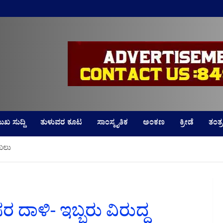
LD
ುಖ ಸುದ್ದಿ
ತುಳುವರ ಕೂಟ
ಸಾಂಸ್ಕೃತಿಕ
ಅಂಕಣ
ಕ್ರೀಡೆ
ತಂತ್ರ
ಾಖಲು
ದಾಳಿ- ಇಬ್ಬರು ವಿರುದ್ಧ