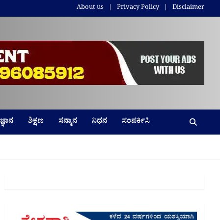
About us
Privacy Policy
Disclaimer
ಜ್ಞಾನ
ಶಿಕ್ಷಣ
ಸನ್ಮಾನ
ನಿಧನ
ಸಂಪರ್ಕಿಸಿ