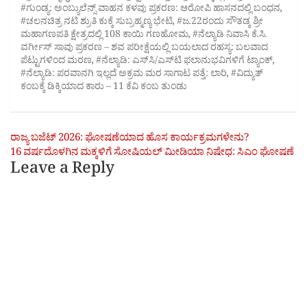
#ಗುಂಡ್ಯ: ಅಂಬ್ಯುಲೆನ್ಸ್ ವಾಹನ ಕಳವು ಪ್ರಕರಣ: ಆರೋಪಿ ಹಾಸನದಲ್ಲಿ ಬಂಧನ
,
#ಚಲನಚಿತ್ರ ನಟಿ ಶ್ರುತಿ ಕುಕ್ಕೆ ಸುಬ್ರಹ್ಮಣ್ಯ ಭೇಟಿ
,
#ಜ.22ರಂದು ಸೌತಡ್ಕ ಶ್ರೀ
ಮಹಾಗಣಪತಿ ಕ್ಷೇತ್ರದಲ್ಲಿ 108 ಕಾಯಿ ಗಣಹೋಮ
,
#ನೆಲ್ಯಾಡಿ ನಿವಾಸಿ ಕೆ.ಸಿ.
ವರ್ಗೀಸ್ ಸಾವು ಪ್ರಕರಣ – ಶವ ಪರೀಕ್ಷೆಯಲ್ಲಿ ಬಯಲಾದ ರಹಸ್ಯ: ಬಲವಾದ
ಪೆಟ್ಟುಗಳಿಂದ ಮರಣ
,
#ನೆಲ್ಯಾಡಿ: ಎಸ್‌ಸಿ/ಎಸ್‌ಟಿ ಫಲಾನುಭವಿಗಳಿಗೆ ಟ್ಯಾಂಕ್
,
#ನೆಲ್ಯಾಡಿ: ಪರವಾನಗಿ ಇಲ್ಲದೆ ಅಕ್ರಮ ಮರ ಸಾಗಾಟ ಪತ್ತೆ: ಲಾರಿ
,
#ವಿದ್ಯುತ್
ಕಂಬಕ್ಕೆ ಡಿಕ್ಕಿಯಾದ ಕಾರು – 11 ಕೆವಿ ಕಂಬ ತುಂಡು
Post
ರಾಜ್ಯ ಬಜೆಟ್ 2026: ಘೋಷಣೆಯಾದ ಹೊಸ ಕಾರ್ಯಕ್ರಮಗಳೇನು?
16 ವರ್ಷದೊಳಗಿನ ಮಕ್ಕಳಿಗೆ ಸೋಷಿಯಲ್ ಮೀಡಿಯಾ ನಿಷೇಧ: ಸಿಎಂ ಘೋಷಣೆ
navigation
Leave a Reply