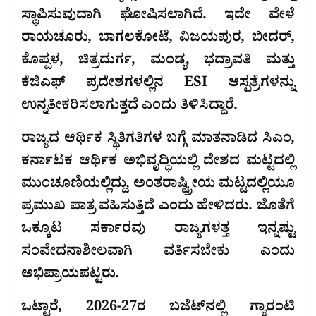
ಸ್ಥಾಪಿಸುವುದಾಗಿ ಘೋಷಿಸಲಾಗಿದೆ. ಇದೇ ವೇಳೆ
ರಾಯಚೂರು, ಬಾಗಲಕೋಟೆ, ವಿಜಯಪುರ, ಬೀದರ್,
ಕೊಪ್ಪಳ, ಚಿತ್ರದುರ್ಗ, ಮಂಡ್ಯ, ಭದ್ರಾವತಿ ಮತ್ತು
ಕೆಜಿಎಫ್ ಪ್ರದೇಶಗಳಲ್ಲಿನ ESI ಆಸ್ಪತ್ರೆಗಳನ್ನು
ಉನ್ನತೀಕರಿಸಲಾಗುತ್ತದೆ ಎಂದು ತಿಳಿಸಿದ್ದಾರೆ.
ರಾಜ್ಯದ ಆರ್ಥಿಕ ಸ್ಥಿತಿಗತಿಗಳ ಬಗ್ಗೆ ಮಾತನಾಡಿದ ಸಿಎಂ,
ಕರ್ನಾಟಕ ಆರ್ಥಿಕ ಅಭಿವೃದ್ಧಿಯಲ್ಲಿ ದೇಶದ ಮಟ್ಟದಲ್ಲಿ
ಮುಂಚೂಣಿಯಲ್ಲಿದ್ದು, ಅಂತರಾಷ್ಟ್ರೀಯ ಮಟ್ಟದಲ್ಲಿಯೂ
ಪ್ರಮುಖ ಪಾತ್ರ ವಹಿಸುತ್ತಿದೆ ಎಂದು ಹೇಳಿದರು. ಜೊತೆಗೆ
ಒಕ್ಕೂಟ ಸರ್ಕಾರವು ರಾಜ್ಯಗಳತ್ತ ಇನ್ನಷ್ಟು
ಸಂವೇದನಾಶೀಲವಾಗಿ ವರ್ತಿಸಬೇಕು ಎಂದು
ಅಭಿಪ್ರಾಯಪಟ್ಟರು.
ಒಟ್ಟಾರೆ, 2026-27ರ ಬಜೆಟ್‌ನಲ್ಲಿ ಗ್ಯಾರಂಟಿ