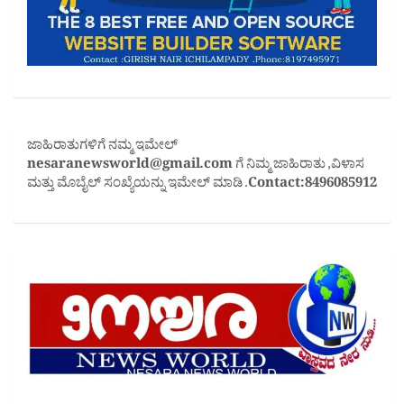
ಜಾಹಿರಾತುಗಳಿಗೆ ನಮ್ಮ ಇಮೇಲ್
nesaranewsworld@gmail.com
ಗೆ ನಿಮ್ಮ ಜಾಹಿರಾತು ,ವಿಳಾಸ
ಮತ್ತು ಮೊಬೈಲ್ ಸಂಖ್ಯೆಯನ್ನು ಇಮೇಲ್ ಮಾಡಿ .
Contact:8496085912