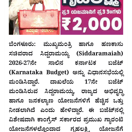
ಬೆಂಗಳೂರು: ಮುಖ್ಯಮಂತ್ರಿ ಹಾಗೂ ಹಣಕಾಸು
ಸಚಿವರಾದ ಸಿದ್ದರಾಮಯ್ಯ (Siddaramaiah)
2026-27ನೇ ಸಾಲಿನ ಕರ್ನಾಟಕ ಬಜೆಟ್
(Karnataka Budget) ಅನ್ನು ವಿಧಾನಸಭೆಯಲ್ಲಿ
ಮಂಡಿಸಿದ್ದಾರೆ. ದಾಖಲೆಯ 17ನೇ ಬಜೆಟ್
ಮಂಡಿಸಿರುವ ಸಿದ್ದರಾಮಯ್ಯ, ರಾಜ್ಯದ ಅಭಿವೃದ್ಧಿ
ಹಾಗೂ ಜನಕಲ್ಯಾಣ ಯೋಜನೆಗಳಿಗೆ ಹೆಚ್ಚಿನ ಒತ್ತು
ನೀಡಲಾಗಿದೆ ಎಂದು ಹೇಳಿದ್ದಾರೆ. ಈ ಬಜೆಟ್‌ನಲ್ಲಿ
ವಿಶೇಷವಾಗಿ ಕಾಂಗ್ರೆಸ್ ಸರ್ಕಾರದ ಪ್ರಮುಖ ಗ್ಯಾರಂಟಿ
ಯೋಜನೆಗಳಲ್ಲೊಂದಾದ ಗೃಹಲಕ್ಷ್ಮಿ ಯೋಜನೆಗೆ