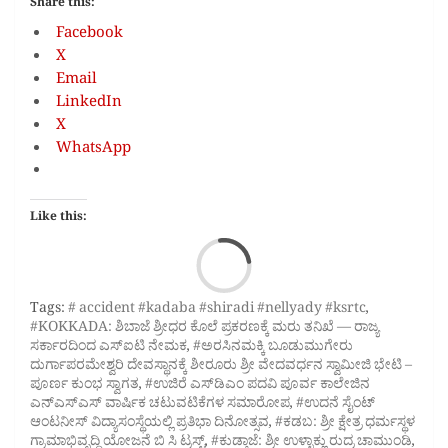
Share this:
Facebook
X
Email
LinkedIn
X
WhatsApp
Like this:
Loa
Tags:
# accident #kadaba #shiradi #nellyady #ksrtc
,
#KOKKADA: ಶಿಬಾಜೆ ಶ್ರೀಧರ ಕೊಲೆ ಪ್ರಕರಣಕ್ಕೆ ಮರು ತನಿಖೆ — ರಾಜ್ಯ
ಸರ್ಕಾರದಿಂದ ಎಸ್‌ಐಟಿ ನೇಮಕ
,
#ಅರಸಿನಮಕ್ಕಿ ಬೂಡುಮುಗೇರು
ದುರ್ಗಾಪರಮೇಶ್ವರಿ ದೇವಸ್ಥಾನಕ್ಕೆ ಶೀರೂರು ಶ್ರೀ ವೇದವರ್ಧನ ಸ್ವಾಮೀಜಿ ಭೇಟಿ –
ಪೂರ್ಣ ಕುಂಭ ಸ್ವಾಗತ
,
#ಉಜಿರೆ ಎಸ್‌ಡಿಎಂ ಪದವಿ ಪೂರ್ವ ಕಾಲೇಜಿನ
ಎನ್‌ಎಸ್‌ಎಸ್ ವಾರ್ಷಿಕ ಚಟುವಟಿಕೆಗಳ ಸಮಾರೋಪ
,
#ಉದನೆ ಸೈಂಟ್
ಆಂಟನೀಸ್‌ ವಿದ್ಯಾಸಂಸ್ಥೆಯಲ್ಲಿ ಪ್ರತಿಭಾ ದಿನೋತ್ಸವ
,
#ಕಡಬ: ಶ್ರೀ ಕ್ಷೇತ್ರ ಧರ್ಮಸ್ಥಳ
ಗ್ರಾಮಾಭಿವೃದ್ಧಿ ಯೋಜನೆ ಬಿ ಸಿ ಟ್ರಸ್ಟ್‌
,
#ಕುಡ್ತಾಜೆ: ಶ್ರೀ ಉಳ್ಳಾಕ್ಲು ರುದ್ರ ಚಾಮುಂಡಿ
,