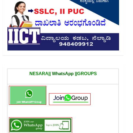
NESARA||
WhatsApp
||GROUPS