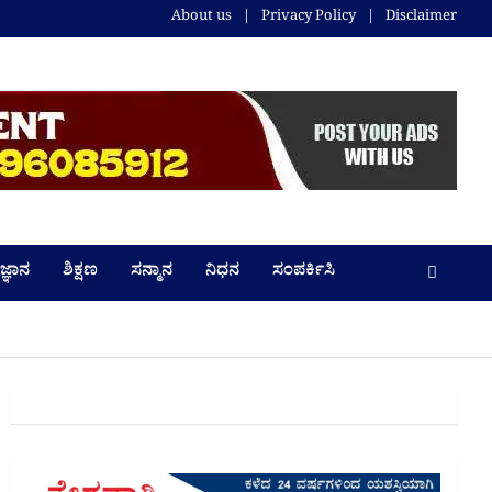
About us
Privacy Policy
Disclaimer
ಜ್ಞಾನ
ಶಿಕ್ಷಣ
ಸನ್ಮಾನ
ನಿಧನ
ಸಂಪರ್ಕಿಸಿ