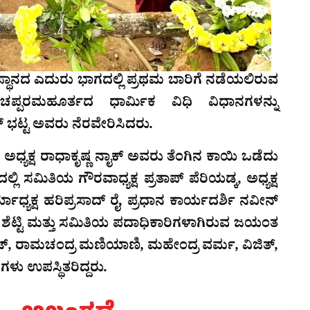
ವಸ್ಥಾನದ ಎದುರು ಭಾಗದಲ್ಲಿ ಪ್ರಥಮ ಬಾರಿಗೆ ನಡೆಯಲಿರುವ
ಚಪ್ಪರಮಹೂರ್ತದ ಧಾರ್ಮಿಕ ವಿಧಿ ವಿಧಾನಗಳನ್ನು
್ ಭಟ್ಟ ಅವರು ನೆರವೇರಿಸಿದರು.
ಅಧ್ಯಕ್ಷ ರಾಧಾಕೃಷ್ಣ ನಾೖಕ್ ಅವರು ತೆಂಗಿನ ಕಾಯಿ ಒಡೆದು
ಲಿ ಸಮಿತಿಯ ಗೌರವಾಧ್ಯಕ್ಷ ಪ್ರತಾಪ್ ಪೆರಿಯಡ್ಕ, ಅಧ್ಯಕ್ಷ
್ಯಾಧ್ಯಕ್ಷ ಹರಿಪ್ರಸಾದ್ ರೈ, ಪ್ರಧಾನ ಕಾರ್ಯದರ್ಶಿ ನವೀನ್
ತೀಶ್ ಶೆಟ್ಟಿ ಮತ್ತು ಸಮಿತಿಯ ಪದಾಧಿಕಾರಿಗಳಾಗಿರುವ ಜಯಂತ
ರಾಮಚಂದ್ರ ಮಣಿಯಾಣಿ, ಮಹೇಂದ್ರ ವರ್ಮ, ವಿಜಿತ್,
ಳು ಉಪಸ್ಥಿತರಿದ್ದರು.