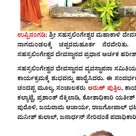
ಉಪ್ಪಿನಂಗಡಿ
: ಶ್ರೀ ಸಹಸ್ರಲಿಂಗೇಶ್ವರ ಮಹಾಕಾಳಿ ದೇ
ನಾಗಮಂಡಲಕ್ಕೆ ಚಪ್ಪರಮಹೂರ್ತ ನೆರವೇರಿತು. 
ಸಹಸ್ರಲಿಂಗೇಶ್ವರ ದೇವಸ್ಥಾನದ ಪ್ರಧಾನ ಅರ್ಚಕ ಹರೀಶ
ಸಹಸ್ರಲಿಂಗೇಶ್ವರ ದೇವಸ್ಥಾನದ ವ್ಯವಸ್ಥಾಪನಾ ಸಮಿತಿಯ 
ಕಾರ್ಯಕ್ರಮಕ್ಕೆ ಶುಭವನ್ನು ಹಾರೈಸಿದರು. ಈ ಸಂದರ್ಭದಲ್
ಚಂದಪ್ಪ ಮೂಲ್ಯ, ಸಂಚಾಲಕರು
ಅರುಣ್ ಪುತ್ತಿಲ
, ಕಾರ
ಕಲ್ಯಾಟ್ಟೆ, ಪ್ರಶಾಂತ್ ನೆಕ್ಕಿಲಾಡಿ, ಕೋಶಾಧಿಕಾರಿ ಯ
ಪುರೊಳಿ, ಜಯರಾಮ ಆಚಾರ್ಯ, ರಾಜಗೋಪಾಲ್ ಭಟ್, 
ಮನೀಶ್ ಕುಲಾಲ್, ಜನಾರ್ಧನ್ ಸೇರಿದಂತೆ ಪದಾಧಿಕಾರಿಗ