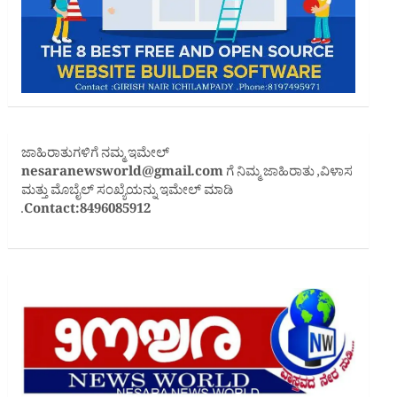
ಜಾಹಿರಾತುಗಳಿಗೆ ನಮ್ಮ ಇಮೇಲ್
nesaranewsworld@gmail.com
ಗೆ ನಿಮ್ಮ ಜಾಹಿರಾತು ,ವಿಳಾಸ
ಮತ್ತು ಮೊಬೈಲ್ ಸಂಖ್ಯೆಯನ್ನು ಇಮೇಲ್ ಮಾಡಿ
.
Contact:8496085912