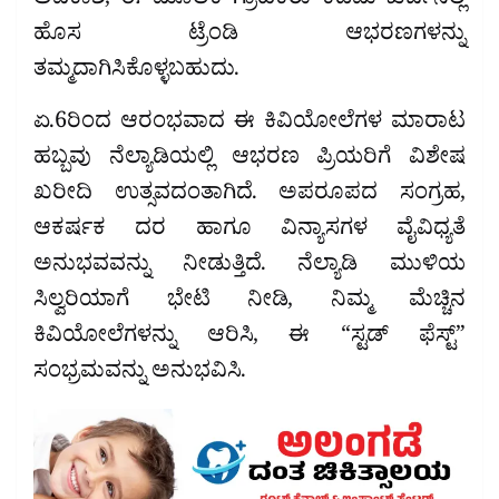
ಅವಕಾಶ, ಈ ಮೂಲಕ ಗ್ರಾಹಕರು ಕಡಿಮೆ ಖರ್ಚಿನಲ್ಲಿ
ಹೊಸ ಟ್ರೆಂಡಿ ಆಭರಣಗಳನ್ನು
ತಮ್ಮದಾಗಿಸಿಕೊಳ್ಳಬಹುದು.
ಏ.6ರಿಂದ ಆರಂಭವಾದ ಈ ಕಿವಿಯೋಲೆಗಳ ಮಾರಾಟ
ಹಬ್ಬವು ನೆಲ್ಯಾಡಿಯಲ್ಲಿ ಆಭರಣ ಪ್ರಿಯರಿಗೆ ವಿಶೇಷ
ಖರೀದಿ ಉತ್ಸವದಂತಾಗಿದೆ. ಅಪರೂಪದ ಸಂಗ್ರಹ,
ಆಕರ್ಷಕ ದರ ಹಾಗೂ ವಿನ್ಯಾಸಗಳ ವೈವಿಧ್ಯತೆ
ಅನುಭವವನ್ನು ನೀಡುತ್ತಿದೆ. ನೆಲ್ಯಾಡಿ ಮುಳಿಯ
ಸಿಲ್ವರಿಯಾಗೆ ಭೇಟಿ ನೀಡಿ, ನಿಮ್ಮ ಮೆಚ್ಚಿನ
ಕಿವಿಯೋಲೆಗಳನ್ನು ಆರಿಸಿ, ಈ “ಸ್ಟಡ್ ಫೆಸ್ಟ್”
ಸಂಭ್ರಮವನ್ನು ಅನುಭವಿಸಿ.