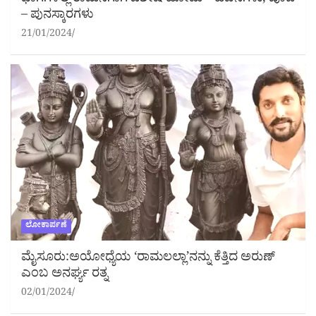
ಭಾಗಗಳಲ್ಲಿ ರಾಮನಿಗಾಗಿ ವಿಶೇಷ ಹೋಮ – ಹವನಗಳು, ಪೂಜೆ
– ಪುನಸ್ಕಾರಗಳು
21/01/2024
ಲೋಕಾರ್ಪಣೆ
ಮೈಸೂರು:ಅಯೋಧ್ಯೆಯ ‘ರಾಮಲಲ್ಲಾ’ನನ್ನು ಕೆತ್ತಿದ ಅರುಣ್
ಎಂಬ ಅನರ್ಘ್ಯ ರತ್ನ
02/01/2024