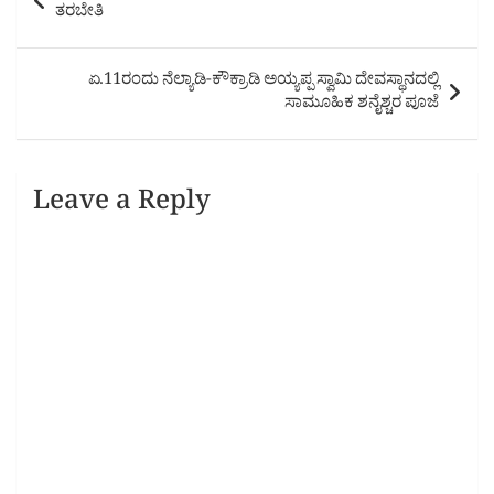
navigation
ತರಬೇತಿ
ಏ.11ರಂದು ನೆಲ್ಯಾಡಿ-ಕೌಕ್ರಾಡಿ ಅಯ್ಯಪ್ಪ ಸ್ವಾಮಿ ದೇವಸ್ಥಾನದಲ್ಲಿ
ಸಾಮೂಹಿಕ ಶನೈಶ್ಚರ ಪೂಜೆ
Leave a Reply