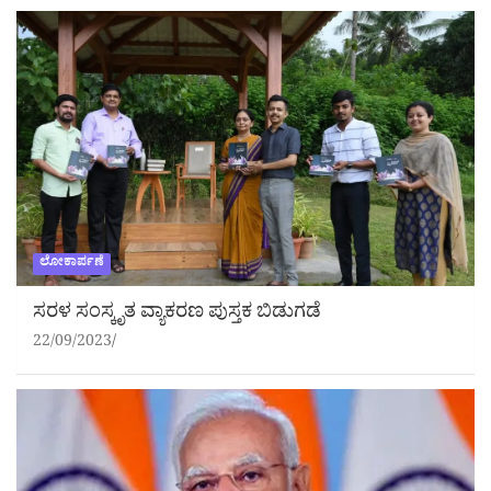
ಲೋಕಾರ್ಪಣೆ
ಸರಳ ಸಂಸ್ಕೃತ ವ್ಯಾಕರಣ ಪುಸ್ತಕ ಬಿಡುಗಡೆ
22/09/2023