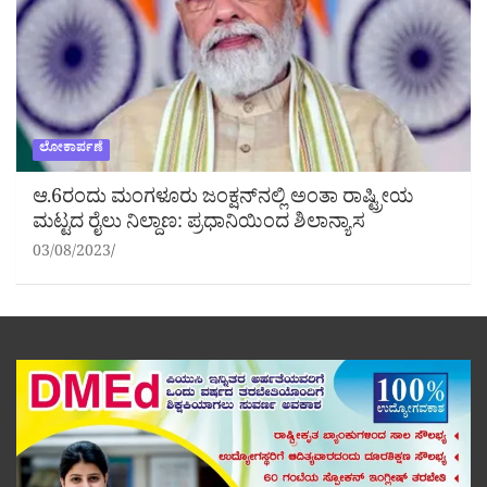
ಲೋಕಾರ್ಪಣೆ
ಆ.6ರಂದು ಮಂಗಳೂರು ಜಂಕ್ಷನ್‌ನಲ್ಲಿ ಅಂತಾ ರಾಷ್ಟ್ರೀಯ
ಮಟ್ಟದ ರೈಲು ನಿಲ್ದಾಣ: ಪ್ರಧಾನಿಯಿಂದ ಶಿಲಾನ್ಯಾಸ
03/08/2023