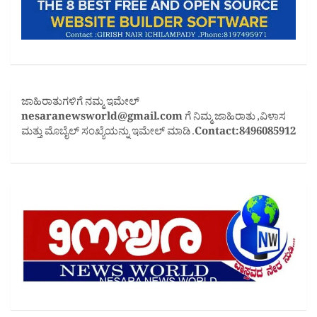
ಜಾಹಿರಾತುಗಳಿಗೆ ನಮ್ಮ ಇಮೇಲ್
nesaranewsworld@gmail.com
ಗೆ ನಿಮ್ಮ ಜಾಹಿರಾತು ,ವಿಳಾಸ
ಮತ್ತು ಮೊಬೈಲ್ ಸಂಖ್ಯೆಯನ್ನು ಇಮೇಲ್ ಮಾಡಿ .
Contact:8496085912