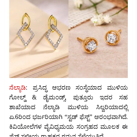
ನೆಲ್ಯಾಡಿ
: ಪ್ರಸಿದ್ಧ ಆಭರಣ ಸಂಸ್ಥೆಯಾದ ಮುಳಿಯ
ಗೋಲ್ಡ್ & ಡೈಮಂಡ್ಸ್, ಪುತ್ತೂರು ಇದರ ಸಹ
ಶಾಖೆಯಾದ ನೆಲ್ಯಾಡಿ ಮುಳಿಯ ಸಿಲ್ವರಿಯಾದಲ್ಲಿ
ಏ.6ರಿಂದ ಭರ್ಜರಿಯಾಗಿ “ಸ್ಟಡ್ ಫೆಸ್ಟ್” ಆರಂಭವಾಗಿದೆ.
ಕಿವಿಯೋಲೆಗಳ ವೈವಿಧ್ಯಮಯ ಸಂಗ್ರಹದ ಮೂಲಕ ಈ