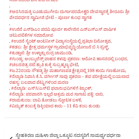
ಸರ್ಕಾರದಿಂದ ಎಸ್‌ಐಟಿ ನೇಮಕ
,
#ಅರಸಿನಮಕ್ಕಿ ಬೂಡುಮುಗೇರು ದುರ್ಗಾಪರಮೇಶ್ವರಿ ದೇವಸ್ಥಾನಕ್ಕೆ ಶೀರೂರು ಶ್ರೀ
ವೇದವರ್ಧನ ಸ್ವಾಮೀಜಿ ಭೇಟಿ – ಪೂರ್ಣ ಕುಂಭ ಸ್ವಾಗತ
,
#ಉಜಿರೆ ಎಸ್‌ಡಿಎಂ ಪದವಿ ಪೂರ್ವ ಕಾಲೇಜಿನ ಎನ್‌ಎಸ್‌ಎಸ್ ವಾರ್ಷಿಕ
ಚಟುವಟಿಕೆಗಳ ಸಮಾರೋಪ
,
#ಉದನೆ ಸೈಂಟ್ ಆಂಟನೀಸ್‌ ವಿದ್ಯಾಸಂಸ್ಥೆಯಲ್ಲಿ ಪ್ರತಿಭಾ ದಿನೋತ್ಸವ
,
#ಕಡಬ: ಶ್ರೀ ಕ್ಷೇತ್ರ ಧರ್ಮಸ್ಥಳ ಗ್ರಾಮಾಭಿವೃದ್ಧಿ ಯೋಜನೆ ಬಿ ಸಿ ಟ್ರಸ್ಟ್‌
,
#ಕುಡ್ತಾಜೆ: ಶ್ರೀ ಉಳ್ಳಾಕ್ಲು ರುದ್ರ ಚಾಮುಂಡಿ
,
#ಗುಂಡ್ಯ: ಅಂಬ್ಯುಲೆನ್ಸ್ ವಾಹನ ಕಳವು ಪ್ರಕರಣ: ಆರೋಪಿ ಹಾಸನದಲ್ಲಿ ಬಂಧನ
,
#ಚಲನಚಿತ್ರ ನಟಿ ಶ್ರುತಿ ಕುಕ್ಕೆ ಸುಬ್ರಹ್ಮಣ್ಯ ಭೇಟಿ
,
#ಜ.22ರಂದು ಸೌತಡ್ಕ ಶ್ರೀ ಮಹಾಗಣಪತಿ ಕ್ಷೇತ್ರದಲ್ಲಿ 108 ಕಾಯಿ ಗಣಹೋಮ
,
#ನೆಲ್ಯಾಡಿ ನಿವಾಸಿ ಕೆ.ಸಿ. ವರ್ಗೀಸ್ ಸಾವು ಪ್ರಕರಣ – ಶವ ಪರೀಕ್ಷೆಯಲ್ಲಿ ಬಯಲಾದ
ರಹಸ್ಯ: ಬಲವಾದ ಪೆಟ್ಟುಗಳಿಂದ ಮರಣ
,
#ನೆಲ್ಯಾಡಿ: ಎಸ್‌ಸಿ/ಎಸ್‌ಟಿ ಫಲಾನುಭವಿಗಳಿಗೆ ಟ್ಯಾಂಕ್
,
#ನೆಲ್ಯಾಡಿ: ಪರವಾನಗಿ ಇಲ್ಲದೆ ಅಕ್ರಮ ಮರ ಸಾಗಾಟ ಪತ್ತೆ: ಲಾರಿ
,
#ರಾಮಕುಂಜ: ಬಾವಿ ತೋಡಲು ಸ್ಪೋಟಕ ಬಳಕೆ
,
#ವಿದ್ಯುತ್ ಕಂಬಕ್ಕೆ ಡಿಕ್ಕಿಯಾದ ಕಾರು – 11 ಕೆವಿ ಕಂಬ ತುಂಡು
Post
ಸ್ನೇಹಕಿರಣ ಮಹಿಳಾ ಜಿಲ್ಲಾ ಒಕ್ಕೂಟ ಸದಸ್ಯರಿಗೆ ಸಾಮರ್ಥ್ಯವರ್ಧನಾ