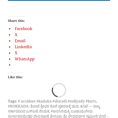
Share this:
Facebook
X
Email
LinkedIn
X
WhatsApp
Like this:
Loa
Tags:
# accident #kadaba #shiradi #nellyady #ksrtc
,
#KOKKADA: ಶಿಬಾಜೆ ಶ್ರೀಧರ ಕೊಲೆ ಪ್ರಕರಣಕ್ಕೆ ಮರು ತನಿಖೆ — ರಾಜ್ಯ
ಸರ್ಕಾರದಿಂದ ಎಸ್‌ಐಟಿ ನೇಮಕ
,
#ಅರಸಿನಮಕ್ಕಿ ಬೂಡುಮುಗೇರು
ದುರ್ಗಾಪರಮೇಶ್ವರಿ ದೇವಸ್ಥಾನಕ್ಕೆ ಶೀರೂರು ಶ್ರೀ ವೇದವರ್ಧನ ಸ್ವಾಮೀಜಿ ಭೇಟಿ –