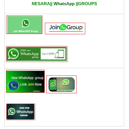
NESARA||
WhatsApp
||GROUPS