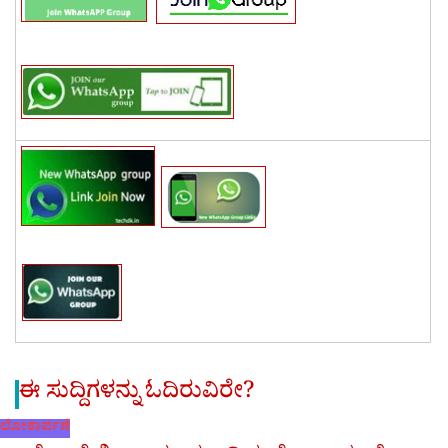
ಈ ಸುದ್ದಿಗಳನ್ನು ಓದಿರುವಿರೇ?
ಲೋಕಾರ್ಪಣೆ