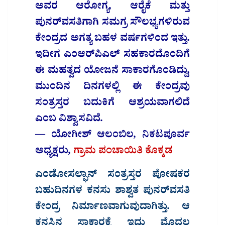
ಅವರ ಆರೋಗ್ಯ, ಆರೈಕೆ ಮತ್ತು
ಪುನರ್‌ವಸತಿಗಾಗಿ ಸಮಗ್ರ ಸೌಲಭ್ಯಗಳಿರುವ
ಕೇಂದ್ರದ ಅಗತ್ಯ ಬಹಳ ವರ್ಷಗಳಿಂದ ಇತ್ತು.
ಇದೀಗ ಎಂಆರ್‌ಪಿಎಲ್ ಸಹಕಾರದೊಂದಿಗೆ
ಈ ಮಹತ್ವದ ಯೋಜನೆ ಸಾಕಾರಗೊಂಡಿದ್ದು,
ಮುಂದಿನ ದಿನಗಳಲ್ಲಿ ಈ ಕೇಂದ್ರವು
ಸಂತ್ರಸ್ತರ ಬದುಕಿಗೆ ಆಶ್ರಯವಾಗಲಿದೆ
ಎಂಬ ವಿಶ್ವಾಸವಿದೆ.
— ಯೋಗೀಶ್ ಆಲಂಬಿಲ, ನಿಕಟಪೂರ್ವ
ಅಧ್ಯಕ್ಷರು,
ಗ್ರಾಮ ಪಂಚಾಯಿತಿ ಕೊಕ್ಕಡ
ಎಂಡೋಸಲ್ಫಾನ್ ಸಂತ್ರಸ್ತರ ಪೋಷಕರ
ಬಹುದಿನಗಳ ಕನಸು ಶಾಶ್ವತ ಪುನರ್‌ವಸತಿ
ಕೇಂದ್ರ ನಿರ್ಮಾಣವಾಗುವುದಾಗಿತ್ತು. ಆ
ಕನಸಿನ ಸಾಕಾರಕ್ಕೆ ಇದು ಮೊದಲ