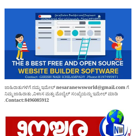
ಜಾಹಿರಾತುಗಳಿಗೆ ನಮ್ಮ ಇಮೇಲ್
nesaranewsworld@gmail.com
ಗೆ
ನಿಮ್ಮ ಜಾಹಿರಾತು ,ವಿಳಾಸ ಮತ್ತು ಮೊಬೈಲ್ ಸಂಖ್ಯೆಯನ್ನು ಇಮೇಲ್ ಮಾಡಿ
.
Contact:8496085912