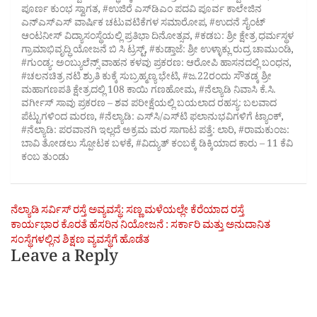
ಪೂರ್ಣ ಕುಂಭ ಸ್ವಾಗತ
,
#ಉಜಿರೆ ಎಸ್‌ಡಿಎಂ ಪದವಿ ಪೂರ್ವ ಕಾಲೇಜಿನ
ಎನ್‌ಎಸ್‌ಎಸ್ ವಾರ್ಷಿಕ ಚಟುವಟಿಕೆಗಳ ಸಮಾರೋಪ
,
#ಉದನೆ ಸೈಂಟ್
ಆಂಟನೀಸ್‌ ವಿದ್ಯಾಸಂಸ್ಥೆಯಲ್ಲಿ ಪ್ರತಿಭಾ ದಿನೋತ್ಸವ
,
#ಕಡಬ: ಶ್ರೀ ಕ್ಷೇತ್ರ ಧರ್ಮಸ್ಥಳ
ಗ್ರಾಮಾಭಿವೃದ್ಧಿ ಯೋಜನೆ ಬಿ ಸಿ ಟ್ರಸ್ಟ್‌
,
#ಕುಡ್ತಾಜೆ: ಶ್ರೀ ಉಳ್ಳಾಕ್ಲು ರುದ್ರ ಚಾಮುಂಡಿ
,
#ಗುಂಡ್ಯ: ಅಂಬ್ಯುಲೆನ್ಸ್ ವಾಹನ ಕಳವು ಪ್ರಕರಣ: ಆರೋಪಿ ಹಾಸನದಲ್ಲಿ ಬಂಧನ
,
#ಚಲನಚಿತ್ರ ನಟಿ ಶ್ರುತಿ ಕುಕ್ಕೆ ಸುಬ್ರಹ್ಮಣ್ಯ ಭೇಟಿ
,
#ಜ.22ರಂದು ಸೌತಡ್ಕ ಶ್ರೀ
ಮಹಾಗಣಪತಿ ಕ್ಷೇತ್ರದಲ್ಲಿ 108 ಕಾಯಿ ಗಣಹೋಮ
,
#ನೆಲ್ಯಾಡಿ ನಿವಾಸಿ ಕೆ.ಸಿ.
ವರ್ಗೀಸ್ ಸಾವು ಪ್ರಕರಣ – ಶವ ಪರೀಕ್ಷೆಯಲ್ಲಿ ಬಯಲಾದ ರಹಸ್ಯ: ಬಲವಾದ
ಪೆಟ್ಟುಗಳಿಂದ ಮರಣ
,
#ನೆಲ್ಯಾಡಿ: ಎಸ್‌ಸಿ/ಎಸ್‌ಟಿ ಫಲಾನುಭವಿಗಳಿಗೆ ಟ್ಯಾಂಕ್
,
#ನೆಲ್ಯಾಡಿ: ಪರವಾನಗಿ ಇಲ್ಲದೆ ಅಕ್ರಮ ಮರ ಸಾಗಾಟ ಪತ್ತೆ: ಲಾರಿ
,
#ರಾಮಕುಂಜ:
ಬಾವಿ ತೋಡಲು ಸ್ಪೋಟಕ ಬಳಕೆ
,
#ವಿದ್ಯುತ್ ಕಂಬಕ್ಕೆ ಡಿಕ್ಕಿಯಾದ ಕಾರು – 11 ಕೆವಿ
ಕಂಬ ತುಂಡು
Post
ನೆಲ್ಯಾಡಿ ಸರ್ವಿಸ್ ರಸ್ತೆ ಅವ್ಯವಸ್ಥೆ: ಸಣ್ಣ ಮಳೆಯಲ್ಲೇ ಕೆರೆಯಾದ ರಸ್ತೆ
ಕಾರ್ಯಭಾರ ಕೊರತೆ ಹೆಸರಿನ ನಿಯೋಜನೆ : ಸರ್ಕಾರಿ ಮತ್ತು ಅನುದಾನಿತ
navigation
ಸಂಸ್ಥೆಗಳಲ್ಲಿನ ಶಿಕ್ಷಣ ವ್ಯವಸ್ಥೆಗೆ ಹೊಡೆತ
Leave a Reply