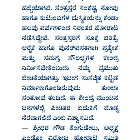
ಹೆಜ್ಜೆಯಾಗಿದೆ. ಸಂತ್ರಸ್ತರ ಸಂಕಷ್ಟ, ನೋವು
ಹಾಗೂ ಕುಟುಂಬಗಳ ದುಸ್ಥಿತಿಯನ್ನು ಕಂಡು
ಹಲವು ವರ್ಷಗಳಿಂದ ನಿರಂತರ ಹೋರಾಟ
ನಡೆಸಿದ್ದೇವೆ. ಸಂತ್ರಸ್ತರಿಗೆ ಸೂಕ್ತ ಚಿಕಿತ್ಸೆ,
ಆರೈಕೆ ಹಾಗೂ ಪುನರ್‌ವಸತಿಗಾಗಿ ಪ್ರತ್ಯೇಕ
ಮತ್ತು ಸಮಗ್ರ ಸೌಲಭ್ಯಗಳ ಕೇಂದ್ರ
ನಿರ್ಮಿಸಬೇಕೆಂಬುದು ನಮ್ಮ ಪ್ರಮುಖ
ಬೇಡಿಕೆಯಾಗಿತ್ತು. ಇದೀಗ ಸುಸಜ್ಜಿತ ಕಟ್ಟಡ
ನಿರ್ಮಾಣಗೊಂಡಿರುವುದು ತುಂಬಾ
ಸಂತೋಷ ತಂದಿದೆ. ಈ ಕೇಂದ್ರ ಮುಂದಿನ
ದಿನಗಳಲ್ಲಿ ಪೀಡಿತರ ಬದುಕಿಗೆ ದೊಡ್ಡ
ನೆರವಾಗಲಿದೆ ಎಂಬ ವಿಶ್ವಾಸವಿದೆ.
— ಶ್ರೀಧರ ಗೌಡ ಕೆಂಗುಡೇಲು, ಅಧ್ಯಕ್ಷ
ಎಂಡೋ ವಿರೋಧಿ ಹೋರಾಟ ಸಮಿತಿ