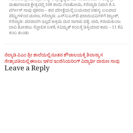
ಮಹಾಗಣಪತಿ ಕ್ಷೇತ್ರದಲ್ಲಿ 108 ಕಾಯಿ ಗಣಹೋಮ
,
#ನೆಲ್ಯಾಡಿ ನಿವಾಸಿ ಕೆ.ಸಿ.
ವರ್ಗೀಸ್ ಸಾವು ಪ್ರಕರಣ – ಶವ ಪರೀಕ್ಷೆಯಲ್ಲಿ ಬಯಲಾದ ರಹಸ್ಯ: ಬಲವಾದ
ಪೆಟ್ಟುಗಳಿಂದ ಮರಣ
,
#ನೆಲ್ಯಾಡಿ: ಎಸ್‌ಸಿ/ಎಸ್‌ಟಿ ಫಲಾನುಭವಿಗಳಿಗೆ ಟ್ಯಾಂಕ್
,
#ನೆಲ್ಯಾಡಿ: ಪರವಾನಗಿ ಇಲ್ಲದೆ ಅಕ್ರಮ ಮರ ಸಾಗಾಟ ಪತ್ತೆ: ಲಾರಿ
,
#ರಾಮಕುಂಜ:
ಬಾವಿ ತೋಡಲು ಸ್ಪೋಟಕ ಬಳಕೆ
,
#ವಿದ್ಯುತ್ ಕಂಬಕ್ಕೆ ಡಿಕ್ಕಿಯಾದ ಕಾರು – 11 ಕೆವಿ
ಕಂಬ ತುಂಡು
Post
ನೆಲ್ಯಾಡಿ ಪಿಎಂ ಶ್ರೀ ಶಾಲೆಯಲ್ಲಿ ನೂತನ ಶೌಚಾಲಯಕ್ಕೆ ಶಿಲಾನ್ಯಾಸ
ನೇತ್ರಾವತಿಯಲ್ಲಿ ಈಜಲು ಇಳಿದ ಇಂಜಿನಿಯರಿಂಗ್ ವಿದ್ಯಾರ್ಥಿ ದಾರುಣ ಸಾವು
navigation
Leave a Reply