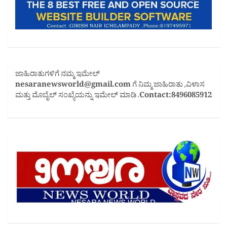
ಜಾಹಿರಾತುಗಳಿಗೆ ನಮ್ಮ ಇಮೇಲ್
nesaranewsworld@gmail.com
ಗೆ ನಿಮ್ಮ ಜಾಹಿರಾತು ,ವಿಳಾಸ
ಮತ್ತು ಮೊಬೈಲ್ ಸಂಖ್ಯೆಯನ್ನು ಇಮೇಲ್ ಮಾಡಿ .
Contact:8496085912