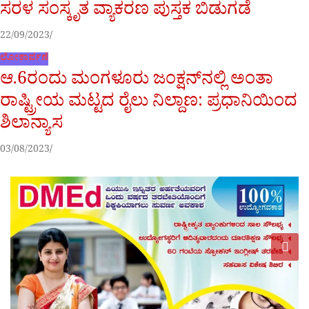
ಸರಳ ಸಂಸ್ಕೃತ ವ್ಯಾಕರಣ ಪುಸ್ತಕ ಬಿಡುಗಡೆ
22/09/2023
ಲೋಕಾರ್ಪಣೆ
ಆ.6ರಂದು ಮಂಗಳೂರು ಜಂಕ್ಷನ್‌ನಲ್ಲಿ ಅಂತಾ
ರಾಷ್ಟ್ರೀಯ ಮಟ್ಟದ ರೈಲು ನಿಲ್ದಾಣ: ಪ್ರಧಾನಿಯಿಂದ
ಶಿಲಾನ್ಯಾಸ
03/08/2023