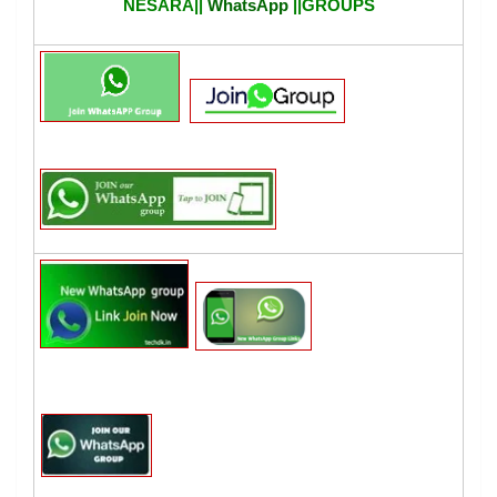
NESARA||
WhatsApp
||GROUPS