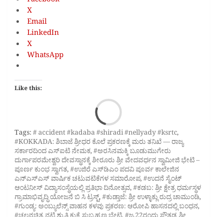
Facebook
X
Email
LinkedIn
X
WhatsApp
Like this:
Loa
Tags:
# accident #kadaba #shiradi #nellyady #ksrtc
,
#KOKKADA: ಶಿಬಾಜೆ ಶ್ರೀಧರ ಕೊಲೆ ಪ್ರಕರಣಕ್ಕೆ ಮರು ತನಿಖೆ — ರಾಜ್ಯ
ಸರ್ಕಾರದಿಂದ ಎಸ್‌ಐಟಿ ನೇಮಕ
,
#ಅರಸಿನಮಕ್ಕಿ ಬೂಡುಮುಗೇರು
ದುರ್ಗಾಪರಮೇಶ್ವರಿ ದೇವಸ್ಥಾನಕ್ಕೆ ಶೀರೂರು ಶ್ರೀ ವೇದವರ್ಧನ ಸ್ವಾಮೀಜಿ ಭೇಟಿ –
ಪೂರ್ಣ ಕುಂಭ ಸ್ವಾಗತ
,
#ಉಜಿರೆ ಎಸ್‌ಡಿಎಂ ಪದವಿ ಪೂರ್ವ ಕಾಲೇಜಿನ
ಎನ್‌ಎಸ್‌ಎಸ್ ವಾರ್ಷಿಕ ಚಟುವಟಿಕೆಗಳ ಸಮಾರೋಪ
,
#ಉದನೆ ಸೈಂಟ್
ಆಂಟನೀಸ್‌ ವಿದ್ಯಾಸಂಸ್ಥೆಯಲ್ಲಿ ಪ್ರತಿಭಾ ದಿನೋತ್ಸವ
,
#ಕಡಬ: ಶ್ರೀ ಕ್ಷೇತ್ರ ಧರ್ಮಸ್ಥಳ
ಗ್ರಾಮಾಭಿವೃದ್ಧಿ ಯೋಜನೆ ಬಿ ಸಿ ಟ್ರಸ್ಟ್‌
,
#ಕುಡ್ತಾಜೆ: ಶ್ರೀ ಉಳ್ಳಾಕ್ಲು ರುದ್ರ ಚಾಮುಂಡಿ
,
#ಗುಂಡ್ಯ: ಅಂಬ್ಯುಲೆನ್ಸ್ ವಾಹನ ಕಳವು ಪ್ರಕರಣ: ಆರೋಪಿ ಹಾಸನದಲ್ಲಿ ಬಂಧನ
,
#ಚಲನಚಿತ್ರ ನಟಿ ಶ್ರುತಿ ಕುಕ್ಕೆ ಸುಬ್ರಹ್ಮಣ್ಯ ಭೇಟಿ
,
#ಜ.22ರಂದು ಸೌತಡ್ಕ ಶ್ರೀ