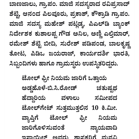
ಬಾಣಜಾಲು, ಗ್ರಾ.ಪಂ. ಮಾಜಿ ಸದಸ್ಯರಾದ ರವಿಪ್ರಸಾದ್
ಶೆಟ್ಟಿ, ಆನಂದ ಪಿಲವೂರು, ಪ್ರಕಾಶ್, ಕೌಕ್ರಾಡಿ ಗ್ರಾ.ಪಂ.
ಮಾಜಿ ಸದಸ್ಯ ಮಹೇಶ್ ಪಟ್ಲಡ್ಕ, ಪಿಎಲ್‌ಡಿ ಬ್ಯಾಂಕ್
ನಿರ್ದೇಶಕ ಕುಶಾಲಪ್ಪ ಗೌಡ ಅನಿಲ, ಅಣ್ಣಿ ಎಲ್ತಿಮಾರ್,
ರಮೇಶ್ ಶೆಟ್ಟಿ ಬೀದಿ, ಸುರೇಶ್ ಪಡಿಪಂಡ, ಬಾಲಕೃಷ್ಣ
ತೋಟ, ಪಿಡಿಒ ಜಯರಾಜ್, ಕಾರ್ಯದರ್ಶಿ ಭಾರತಿ,
ಸಿಬ್ಬಂದಿಗಳು ಹಾಗೂ ಗ್ರಾಮಸ್ಥರು ಉಪಸ್ಥಿತರಿದ್ದರು.
ಟೋಲ್ ಫ್ರೀ ನಿಯಮ ಜಾರಿಗೆ ಒತ್ತಾಯ
ಅಡ್ಡಹೊಳೆ-ಬಿ.ಸಿ.ರೋಡ್ ಚತುಷ್ಪಥ
ಹೆದ್ದಾರಿಯ ವಳಾಲು ಸಮೀಪದ
ಟೋಲ್‌ಗೇಟ್ ಸುತ್ತಮುತ್ತಲಿನ 10 ಕಿ.ಮೀ.
ವ್ಯಾಪ್ತಿಗೆ ಟೋಲ್ ಫ್ರೀ ನಿಯಮ
ಜಾರಿಗೊಳಿಸುವಂತೆ ನ್ಯಾಯವಾದಿ
ಇಸ್ಮಾಯಿಲ್ ಅವರು ಶಾಸಕರಿಗೆ ಮನವಿ