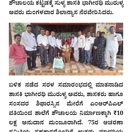
ಶೌಚಾಲಯ ಕಟ್ಟಡಕ್ಕೆ ಸುಳ್ಯ ಶಾಸಕಿ ಭಾಗೀರಥಿ ಮುರುಳ್ಯ
ಅವರು ಮಂಗಳವಾರ ಶಿಲಾನ್ಯಾಸ ನೆರವೇರಿಸಿದರು.
ಬಳಿಕ ನಡೆದ ಸರಳ ಸಮಾರಂಭದಲ್ಲಿ ಮಾತನಾಡಿದ
ಶಾಸಕಿ ಭಾಗೀರಥಿ ಮುರುಳ್ಯ ಅವರು, ಶಾಸಕರು ಹಾಗೂ
ಸಂಸದರ ಶಿಫಾರಸ್ಸಿನ ಮೇರೆಗೆ ಎಂಆರ್‌ಪಿಎಲ್
ವತಿಯಿಂದ ಶಾಲೆಗೆ ಶೌಚಾಲಯ ನಿರ್ಮಾಣಕ್ಕಾಗಿ ₹10
ಲಕ್ಷ ಅನುದಾನ ಮಂಜೂರಾಗಿದೆ. 75ರ ಆಚರಣಾ