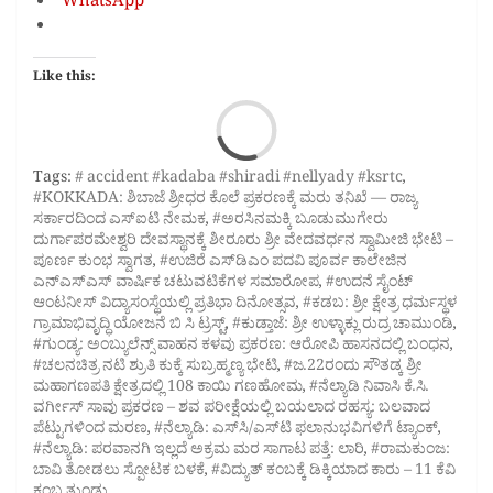
WhatsApp
Like this:
Loa
Tags:
# accident #kadaba #shiradi #nellyady #ksrtc
,
#KOKKADA: ಶಿಬಾಜೆ ಶ್ರೀಧರ ಕೊಲೆ ಪ್ರಕರಣಕ್ಕೆ ಮರು ತನಿಖೆ — ರಾಜ್ಯ
ಸರ್ಕಾರದಿಂದ ಎಸ್‌ಐಟಿ ನೇಮಕ
,
#ಅರಸಿನಮಕ್ಕಿ ಬೂಡುಮುಗೇರು
ದುರ್ಗಾಪರಮೇಶ್ವರಿ ದೇವಸ್ಥಾನಕ್ಕೆ ಶೀರೂರು ಶ್ರೀ ವೇದವರ್ಧನ ಸ್ವಾಮೀಜಿ ಭೇಟಿ –
ಪೂರ್ಣ ಕುಂಭ ಸ್ವಾಗತ
,
#ಉಜಿರೆ ಎಸ್‌ಡಿಎಂ ಪದವಿ ಪೂರ್ವ ಕಾಲೇಜಿನ
ಎನ್‌ಎಸ್‌ಎಸ್ ವಾರ್ಷಿಕ ಚಟುವಟಿಕೆಗಳ ಸಮಾರೋಪ
,
#ಉದನೆ ಸೈಂಟ್
ಆಂಟನೀಸ್‌ ವಿದ್ಯಾಸಂಸ್ಥೆಯಲ್ಲಿ ಪ್ರತಿಭಾ ದಿನೋತ್ಸವ
,
#ಕಡಬ: ಶ್ರೀ ಕ್ಷೇತ್ರ ಧರ್ಮಸ್ಥಳ
ಗ್ರಾಮಾಭಿವೃದ್ಧಿ ಯೋಜನೆ ಬಿ ಸಿ ಟ್ರಸ್ಟ್‌
,
#ಕುಡ್ತಾಜೆ: ಶ್ರೀ ಉಳ್ಳಾಕ್ಲು ರುದ್ರ ಚಾಮುಂಡಿ
,
#ಗುಂಡ್ಯ: ಅಂಬ್ಯುಲೆನ್ಸ್ ವಾಹನ ಕಳವು ಪ್ರಕರಣ: ಆರೋಪಿ ಹಾಸನದಲ್ಲಿ ಬಂಧನ
,
#ಚಲನಚಿತ್ರ ನಟಿ ಶ್ರುತಿ ಕುಕ್ಕೆ ಸುಬ್ರಹ್ಮಣ್ಯ ಭೇಟಿ
,
#ಜ.22ರಂದು ಸೌತಡ್ಕ ಶ್ರೀ
ಮಹಾಗಣಪತಿ ಕ್ಷೇತ್ರದಲ್ಲಿ 108 ಕಾಯಿ ಗಣಹೋಮ
,
#ನೆಲ್ಯಾಡಿ ನಿವಾಸಿ ಕೆ.ಸಿ.
ವರ್ಗೀಸ್ ಸಾವು ಪ್ರಕರಣ – ಶವ ಪರೀಕ್ಷೆಯಲ್ಲಿ ಬಯಲಾದ ರಹಸ್ಯ: ಬಲವಾದ
ಪೆಟ್ಟುಗಳಿಂದ ಮರಣ
,
#ನೆಲ್ಯಾಡಿ: ಎಸ್‌ಸಿ/ಎಸ್‌ಟಿ ಫಲಾನುಭವಿಗಳಿಗೆ ಟ್ಯಾಂಕ್
,
#ನೆಲ್ಯಾಡಿ: ಪರವಾನಗಿ ಇಲ್ಲದೆ ಅಕ್ರಮ ಮರ ಸಾಗಾಟ ಪತ್ತೆ: ಲಾರಿ
,
#ರಾಮಕುಂಜ:
ಬಾವಿ ತೋಡಲು ಸ್ಪೋಟಕ ಬಳಕೆ
,
#ವಿದ್ಯುತ್ ಕಂಬಕ್ಕೆ ಡಿಕ್ಕಿಯಾದ ಕಾರು – 11 ಕೆವಿ