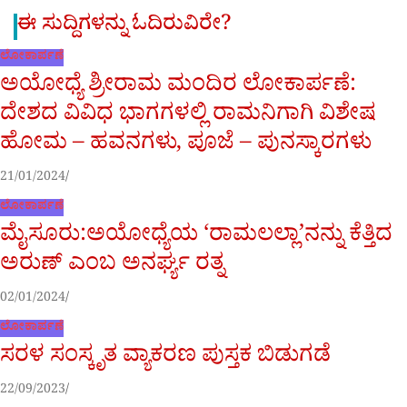
ಈ ಸುದ್ದಿಗಳನ್ನು ಓದಿರುವಿರೇ?
ಲೋಕಾರ್ಪಣೆ
ಅಯೋಧ್ಯೆ ಶ್ರೀರಾಮ ಮಂದಿರ ಲೋಕಾರ್ಪಣೆ:
ದೇಶದ ವಿವಿಧ ಭಾಗಗಳಲ್ಲಿ ರಾಮನಿಗಾಗಿ ವಿಶೇಷ
ಹೋಮ – ಹವನಗಳು, ಪೂಜೆ – ಪುನಸ್ಕಾರಗಳು
21/01/2024
ಲೋಕಾರ್ಪಣೆ
ಮೈಸೂರು:ಅಯೋಧ್ಯೆಯ ‘ರಾಮಲಲ್ಲಾ’ನನ್ನು ಕೆತ್ತಿದ
ಅರುಣ್ ಎಂಬ ಅನರ್ಘ್ಯ ರತ್ನ
02/01/2024
ಲೋಕಾರ್ಪಣೆ
ಸರಳ ಸಂಸ್ಕೃತ ವ್ಯಾಕರಣ ಪುಸ್ತಕ ಬಿಡುಗಡೆ
22/09/2023