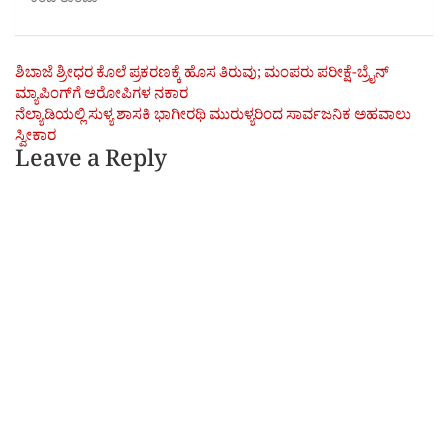
ಕಂಬ ತುಂಡು
Post
ಶಿಬಾಜೆ ಶ್ರೀಧರ ಕೊಲೆ ಪ್ರಕರಣಕ್ಕೆ ಹೊಸ ತಿರುವು; ಮಂಪರು ಪರೀಕ್ಷೆ-ಬ್ರೈನ್
ಮ್ಯಾಪಿಂಗ್‌ಗೆ ಆರೋಪಿಗಳ ನಕಾರ
navigation
ನೆಲ್ಯಾಡಿಯಲ್ಲಿ ಸುಳ್ಯ ಶಾಸಕಿ ಭಾಗೀರಥಿ ಮುರುಳ್ಯರಿಂದ ಸಾರ್ವಜನಿಕ ಅಹವಾಲು
ಸ್ವೀಕಾರ
Leave a Reply