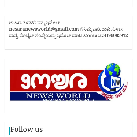
ಜಾಹಿರಾತುಗಳಿಗೆ ನಮ್ಮ ಇಮೇಲ್
nesaranewsworld@gmail.com
ಗೆ ನಿಮ್ಮ ಜಾಹಿರಾತು ,ವಿಳಾಸ
ಮತ್ತು ಮೊಬೈಲ್ ಸಂಖ್ಯೆಯನ್ನು ಇಮೇಲ್ ಮಾಡಿ .
Contact:8496085912
Follow us