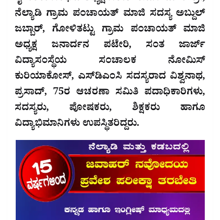
ನೆಲ್ಯಾಡಿ ಗ್ರಾಮ ಪಂಚಾಯತ್ ಮಾಜಿ ಸದಸ್ಯ ಅಬ್ದುಲ್
ಜಬ್ಬಾರ್, ಗೋಳಿತಟ್ಟು ಗ್ರಾಮ ಪಂಚಾಯತ್ ಮಾಜಿ
ಅಧ್ಯಕ್ಷ ಜನಾರ್ದನ ಪಟೇರಿ, ಸಂತ ಜಾರ್ಜ್
ವಿದ್ಯಾಸಂಸ್ಥೆಯ ಸಂಚಾಲಕ ನೋಮಿಸ್
ಕುರಿಯಾಕೋಸ್, ಎಸ್‌ಡಿಎಂಸಿ ಸದಸ್ಯರಾದ ವಿಶ್ವನಾಥ,
ಪ್ರಸಾದ್, 75ರ ಆಚರಣಾ ಸಮಿತಿ ಪದಾಧಿಕಾರಿಗಳು,
ಸದಸ್ಯರು, ಪೋಷಕರು, ಶಿಕ್ಷಕರು ಹಾಗೂ
ವಿದ್ಯಾಭಿಮಾನಿಗಳು ಉಪಸ್ಥಿತರಿದ್ದರು.