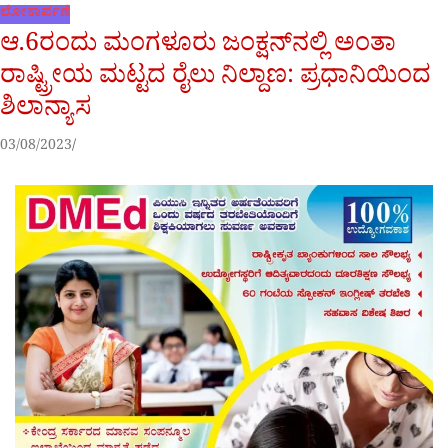
ಲೋಕಾರ್ಪಣೆ
ಆ.6ರಂದು ಮಂಗಳೂರು ಜಂಕ್ಷನ್‌ನಲ್ಲಿ ಅಂತಾ
ರಾಷ್ಟ್ರೀಯ ಮಟ್ಟದ ರೈಲು ನಿಲ್ದಾಣ: ಪ್ರಧಾನಿಯಿಂದ
ಶಿಲಾನ್ಯಾಸ
03/08/2023