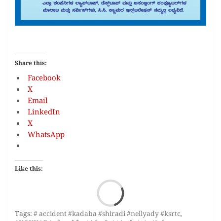
Share this:
Facebook
X
Email
LinkedIn
X
WhatsApp
Like this:
Loa
Tags:
# accident #kadaba #shiradi #nellyady #ksrtc
,