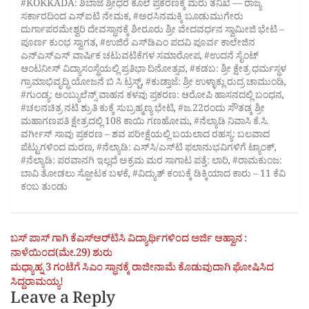
#KOKKADA: ಶಿಬಾಜೆ ಶ್ರೀಧರ ಕೊಲೆ ಪ್ರಕರಣಕ್ಕೆ ಮರು ತನಿಖೆ — ರಾಜ್ಯ
ಸರ್ಕಾರದಿಂದ ಎಸ್‌ಐಟಿ ನೇಮಕ
,
#ಅರಸಿನಮಕ್ಕಿ ಬೂಡುಮುಗೇರು
ದುರ್ಗಾಪರಮೇಶ್ವರಿ ದೇವಸ್ಥಾನಕ್ಕೆ ಶೀರೂರು ಶ್ರೀ ವೇದವರ್ಧನ ಸ್ವಾಮೀಜಿ ಭೇಟಿ –
ಪೂರ್ಣ ಕುಂಭ ಸ್ವಾಗತ
,
#ಉಜಿರೆ ಎಸ್‌ಡಿಎಂ ಪದವಿ ಪೂರ್ವ ಕಾಲೇಜಿನ
ಎನ್‌ಎಸ್‌ಎಸ್ ವಾರ್ಷಿಕ ಚಟುವಟಿಕೆಗಳ ಸಮಾರೋಪ
,
#ಉದನೆ ಸೈಂಟ್
ಆಂಟನೀಸ್‌ ವಿದ್ಯಾಸಂಸ್ಥೆಯಲ್ಲಿ ಪ್ರತಿಭಾ ದಿನೋತ್ಸವ
,
#ಕಡಬ: ಶ್ರೀ ಕ್ಷೇತ್ರ ಧರ್ಮಸ್ಥಳ
ಗ್ರಾಮಾಭಿವೃದ್ಧಿ ಯೋಜನೆ ಬಿ ಸಿ ಟ್ರಸ್ಟ್‌
,
#ಕುಡ್ತಾಜೆ: ಶ್ರೀ ಉಳ್ಳಾಕ್ಲು ರುದ್ರ ಚಾಮುಂಡಿ
,
#ಗುಂಡ್ಯ: ಅಂಬ್ಯುಲೆನ್ಸ್ ವಾಹನ ಕಳವು ಪ್ರಕರಣ: ಆರೋಪಿ ಹಾಸನದಲ್ಲಿ ಬಂಧನ
,
#ಚಲನಚಿತ್ರ ನಟಿ ಶ್ರುತಿ ಕುಕ್ಕೆ ಸುಬ್ರಹ್ಮಣ್ಯ ಭೇಟಿ
,
#ಜ.22ರಂದು ಸೌತಡ್ಕ ಶ್ರೀ
ಮಹಾಗಣಪತಿ ಕ್ಷೇತ್ರದಲ್ಲಿ 108 ಕಾಯಿ ಗಣಹೋಮ
,
#ನೆಲ್ಯಾಡಿ ನಿವಾಸಿ ಕೆ.ಸಿ.
ವರ್ಗೀಸ್ ಸಾವು ಪ್ರಕರಣ – ಶವ ಪರೀಕ್ಷೆಯಲ್ಲಿ ಬಯಲಾದ ರಹಸ್ಯ: ಬಲವಾದ
ಪೆಟ್ಟುಗಳಿಂದ ಮರಣ
,
#ನೆಲ್ಯಾಡಿ: ಎಸ್‌ಸಿ/ಎಸ್‌ಟಿ ಫಲಾನುಭವಿಗಳಿಗೆ ಟ್ಯಾಂಕ್
,
#ನೆಲ್ಯಾಡಿ: ಪರವಾನಗಿ ಇಲ್ಲದೆ ಅಕ್ರಮ ಮರ ಸಾಗಾಟ ಪತ್ತೆ: ಲಾರಿ
,
#ರಾಮಕುಂಜ:
ಬಾವಿ ತೋಡಲು ಸ್ಪೋಟಕ ಬಳಕೆ
,
#ವಿದ್ಯುತ್ ಕಂಬಕ್ಕೆ ಡಿಕ್ಕಿಯಾದ ಕಾರು – 11 ಕೆವಿ
ಕಂಬ ತುಂಡು
Post
ಬಸ್ ಪಾಸ್‌ ಗಾಗಿ ಕೆಎಸ್‌ಆರ್‌ಟಿಸಿ ವಿದ್ಯಾರ್ಥಿಗಳಿಂದ ಅರ್ಜಿ ಆಹ್ವಾನ :
ನಾಳೆಯಿಂದ(ಮೇ.29) ಶುರು
navigation
ಮಧ್ಯಾಹ್ನ 3 ಗಂಟೆಗೆ ಸಿಎಂ ಸ್ಥಾನಕ್ಕೆ ರಾಜೀನಾಮೆ ಕೊಡುವುದಾಗಿ ಘೋಷಿಸಿದ
ಸಿದ್ದರಾಮಯ್ಯ!
Leave a Reply