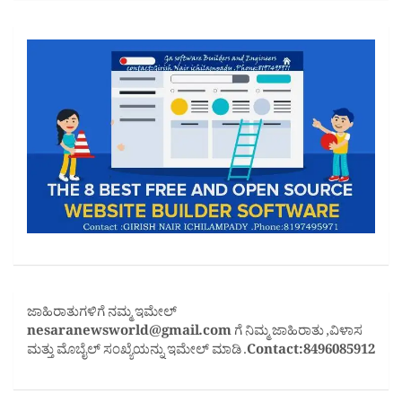
ಜಾಹಿರಾತುಗಳಿಗೆ ನಮ್ಮ ಇಮೇಲ್
nesaranewsworld@gmail.com
ಗೆ ನಿಮ್ಮ ಜಾಹಿರಾತು ,ವಿಳಾಸ
ಮತ್ತು ಮೊಬೈಲ್ ಸಂಖ್ಯೆಯನ್ನು ಇಮೇಲ್ ಮಾಡಿ .
Contact:8496085912