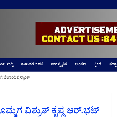
LD
ುಖ ಸುದ್ದಿ
ತುಳುವರ ಕೂಟ
ಸಾಂಸ್ಕೃತಿಕ
ಅಂಕಣ
ಕ್ರೀಡೆ
ತಂತ್ರ
ೆ ಜೆಇಇಯಲ್ಲಿ ರ‍್ಯಾಂಕ್
ೊಮ್ಮಗ ವಿಶ್ರುತ್ ಕೃಷ್ಣ ಆರ್.ಭಟ್