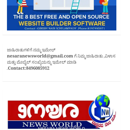
ಜಾಹಿರಾತುಗಳಿಗೆ ನಮ್ಮ ಇಮೇಲ್
nesaranewsworld@gmail.com
ಗೆ ನಿಮ್ಮ ಜಾಹಿರಾತು ,ವಿಳಾಸ
ಮತ್ತು ಮೊಬೈಲ್ ಸಂಖ್ಯೆಯನ್ನು ಇಮೇಲ್ ಮಾಡಿ
.
Contact:8496085912