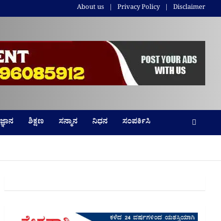
About us
Privacy Policy
Disclaimer
ಜ್ಞಾನ
ಶಿಕ್ಷಣ
ಸನ್ಮಾನ
ನಿಧನ
ಸಂಪರ್ಕಿಸಿ