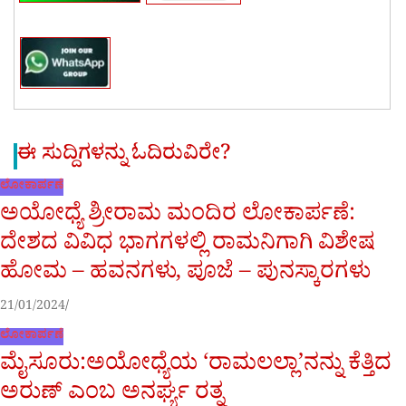
ಈ ಸುದ್ದಿಗಳನ್ನು ಓದಿರುವಿರೇ?
ಲೋಕಾರ್ಪಣೆ
ಅಯೋಧ್ಯೆ ಶ್ರೀರಾಮ ಮಂದಿರ ಲೋಕಾರ್ಪಣೆ:
ದೇಶದ ವಿವಿಧ ಭಾಗಗಳಲ್ಲಿ ರಾಮನಿಗಾಗಿ ವಿಶೇಷ
ಹೋಮ – ಹವನಗಳು, ಪೂಜೆ – ಪುನಸ್ಕಾರಗಳು
21/01/2024
ಲೋಕಾರ್ಪಣೆ
ಮೈಸೂರು:ಅಯೋಧ್ಯೆಯ ‘ರಾಮಲಲ್ಲಾ’ನನ್ನು ಕೆತ್ತಿದ
ಅರುಣ್ ಎಂಬ ಅನರ್ಘ್ಯ ರತ್ನ