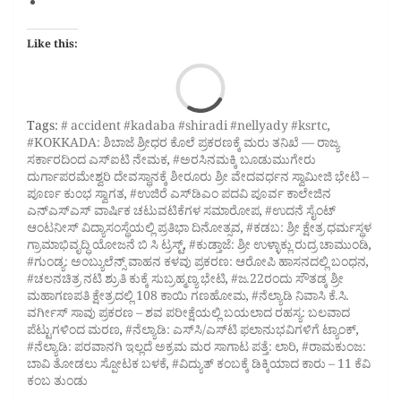
Like this:
Loa
Tags:
# accident #kadaba #shiradi #nellyady #ksrtc
,
#KOKKADA: ಶಿಬಾಜೆ ಶ್ರೀಧರ ಕೊಲೆ ಪ್ರಕರಣಕ್ಕೆ ಮರು ತನಿಖೆ — ರಾಜ್ಯ
ಸರ್ಕಾರದಿಂದ ಎಸ್‌ಐಟಿ ನೇಮಕ
,
#ಅರಸಿನಮಕ್ಕಿ ಬೂಡುಮುಗೇರು
ದುರ್ಗಾಪರಮೇಶ್ವರಿ ದೇವಸ್ಥಾನಕ್ಕೆ ಶೀರೂರು ಶ್ರೀ ವೇದವರ್ಧನ ಸ್ವಾಮೀಜಿ ಭೇಟಿ –
ಪೂರ್ಣ ಕುಂಭ ಸ್ವಾಗತ
,
#ಉಜಿರೆ ಎಸ್‌ಡಿಎಂ ಪದವಿ ಪೂರ್ವ ಕಾಲೇಜಿನ
ಎನ್‌ಎಸ್‌ಎಸ್ ವಾರ್ಷಿಕ ಚಟುವಟಿಕೆಗಳ ಸಮಾರೋಪ
,
#ಉದನೆ ಸೈಂಟ್
ಆಂಟನೀಸ್‌ ವಿದ್ಯಾಸಂಸ್ಥೆಯಲ್ಲಿ ಪ್ರತಿಭಾ ದಿನೋತ್ಸವ
,
#ಕಡಬ: ಶ್ರೀ ಕ್ಷೇತ್ರ ಧರ್ಮಸ್ಥಳ
ಗ್ರಾಮಾಭಿವೃದ್ಧಿ ಯೋಜನೆ ಬಿ ಸಿ ಟ್ರಸ್ಟ್‌
,
#ಕುಡ್ತಾಜೆ: ಶ್ರೀ ಉಳ್ಳಾಕ್ಲು ರುದ್ರ ಚಾಮುಂಡಿ
,
#ಗುಂಡ್ಯ: ಅಂಬ್ಯುಲೆನ್ಸ್ ವಾಹನ ಕಳವು ಪ್ರಕರಣ: ಆರೋಪಿ ಹಾಸನದಲ್ಲಿ ಬಂಧನ
,
#ಚಲನಚಿತ್ರ ನಟಿ ಶ್ರುತಿ ಕುಕ್ಕೆ ಸುಬ್ರಹ್ಮಣ್ಯ ಭೇಟಿ
,
#ಜ.22ರಂದು ಸೌತಡ್ಕ ಶ್ರೀ
ಮಹಾಗಣಪತಿ ಕ್ಷೇತ್ರದಲ್ಲಿ 108 ಕಾಯಿ ಗಣಹೋಮ
,
#ನೆಲ್ಯಾಡಿ ನಿವಾಸಿ ಕೆ.ಸಿ.
ವರ್ಗೀಸ್ ಸಾವು ಪ್ರಕರಣ – ಶವ ಪರೀಕ್ಷೆಯಲ್ಲಿ ಬಯಲಾದ ರಹಸ್ಯ: ಬಲವಾದ
ಪೆಟ್ಟುಗಳಿಂದ ಮರಣ
,
#ನೆಲ್ಯಾಡಿ: ಎಸ್‌ಸಿ/ಎಸ್‌ಟಿ ಫಲಾನುಭವಿಗಳಿಗೆ ಟ್ಯಾಂಕ್
,
#ನೆಲ್ಯಾಡಿ: ಪರವಾನಗಿ ಇಲ್ಲದೆ ಅಕ್ರಮ ಮರ ಸಾಗಾಟ ಪತ್ತೆ: ಲಾರಿ
,
#ರಾಮಕುಂಜ:
ಬಾವಿ ತೋಡಲು ಸ್ಪೋಟಕ ಬಳಕೆ
,
#ವಿದ್ಯುತ್ ಕಂಬಕ್ಕೆ ಡಿಕ್ಕಿಯಾದ ಕಾರು – 11 ಕೆವಿ
ಕಂಬ ತುಂಡು