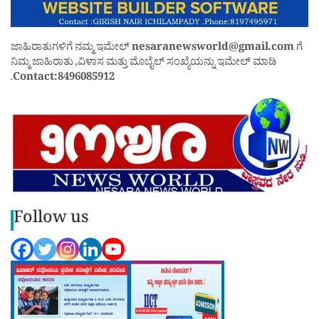
ಜಾಹಿರಾತುಗಳಿಗೆ ನಮ್ಮ ಇಮೇಲ್
nesaranewsworld@gmail.com
ಗೆ
ನಿಮ್ಮ ಜಾಹಿರಾತು ,ವಿಳಾಸ ಮತ್ತು ಮೊಬೈಲ್ ಸಂಖ್ಯೆಯನ್ನು ಇಮೇಲ್ ಮಾಡಿ
.
Contact:8496085912
Follow us