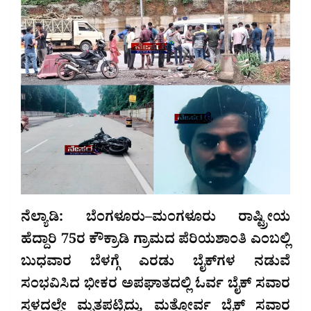
ನೆಲ್ಯಾಡಿ: ಬೆಂಗಳೂರು–ಮಂಗಳೂರು ರಾಷ್ಟ್ರೀಯ
ಹೆದ್ದಾರಿ 75ರ ಕೌಕ್ರಾಡಿ ಗ್ರಾಮದ ಪೆರಿಯಶಾಂತಿ ಎಂಬಲ್ಲಿ
ಬುಧವಾರ ಬೆಳಗ್ಗೆ ಎರಡು ಬೈಕ್‌ಗಳ ನಡುವೆ
ಸಂಭವಿಸಿದ ಭೀಕರ ಅಪಘಾತದಲ್ಲಿ ಓರ್ವ ಬೈಕ್ ಸವಾರ
ಸ್ಥಳದಲ್ಲೇ ಮೃತಪಟ್ಟಿದ್ದು, ಮತ್ತೋರ್ವ ಬೈಕ್ ಸವಾರ