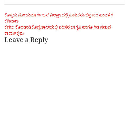
Post
ಕೊಕ್ಕಡ: ಜೋಡುಮಾರ್ಗ ಬಸ್ ನಿಲ್ದಾಣದಲ್ಲಿ ಕುಡುಕರು-ಭಿಕ್ಷುಕರ ಹಾವಳಿಗೆ
ಕಡಿವಾಣ
navigation
ಕಡಬ: ಕೊಂಡಾಡಿಕೊಪ್ಪ ಶಾಲೆಯಲ್ಲಿ ಪರಿಸರ ಜಾಗೃತಿ ಹಾಗೂ ಗಿಡ ನೆಡುವ
ಕಾರ್ಯಕ್ರಮ
Leave a Reply