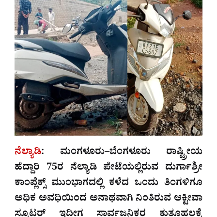
ನೆಲ್ಯಾಡಿ
: ಮಂಗಳೂರು–ಬೆಂಗಳೂರು ರಾಷ್ಟ್ರೀಯ
ಹೆದ್ದಾರಿ 75ರ ನೆಲ್ಯಾಡಿ ಪೇಟೆಯಲ್ಲಿರುವ ದುರ್ಗಾಶ್ರೀ
ಕಾಂಪ್ಲೆಕ್ಸ್ ಮುಂಭಾಗದಲ್ಲಿ ಕಳೆದ ಒಂದು ತಿಂಗಳಿಗೂ
ಅಧಿಕ ಅವಧಿಯಿಂದ ಅನಾಥವಾಗಿ ನಿಂತಿರುವ ಆಕ್ಟೀವಾ
ಸ್ಕೂಟರ್ ಇದೀಗ ಸಾರ್ವಜನಿಕರ ಕುತೂಹಲಕ್ಕೆ