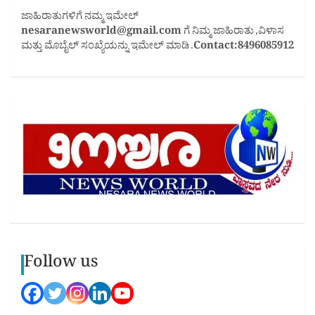
ಜಾಹಿರಾತುಗಳಿಗೆ ನಮ್ಮ ಇಮೇಲ್
nesaranewsworld@gmail.com
ಗೆ ನಿಮ್ಮ ಜಾಹಿರಾತು ,ವಿಳಾಸ
ಮತ್ತು ಮೊಬೈಲ್ ಸಂಖ್ಯೆಯನ್ನು ಇಮೇಲ್ ಮಾಡಿ .
Contact:8496085912
Follow us