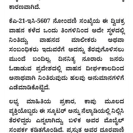
ಕಾರಣವಾಗಿದೆ.
ಕೆಎ-21-ಇಸಿ-5607 ನೋಂದಣಿ ಸಂಖ್ಯೆಯ ಈ ದ್ವಿಚಕ್ರ
ವಾಹನ ಕಳೆದ ಒಂದು ತಿಂಗಳಿನಿಂದ ಅದೇ ಸ್ಥಳದಲ್ಲಿ
ನಿಂತಿದ್ದು, ವಾಹನದ ಮಾಲೀಕರು ಅಥವಾ
ಸಂಬಂಧಿಕರು ಇದುವರೆಗೆ ಅದನ್ನು ತೆರವುಗೊಳಿಸಲು
ಮುಂದೆ ಬಂದಿಲ್ಲ. ದಿನನಿತ್ಯ ನೂರಾರು ಜನರು
ಓಡಾಡುವ ಪ್ರದೇಶದಲ್ಲಿ ವಾಹನ ದೀರ್ಘಕಾಲದಿಂದ
ಅನಾಥವಾಗಿ ನಿಂತಿರುವುದು ಹಲವು ಅನುಮಾನಗಳಿಗೆ
ಎಡೆಮಾಡಿಕೊಟ್ಟಿದೆ.
ಲಭ್ಯ ಮಾಹಿತಿಯ ಪ್ರಕಾರ, ಕಾಪು ಮೂಲದ
ವ್ಯಕ್ತಿಯೊಬ್ಬರು ಈ ಸ್ಕೂಟರ್ ಅನ್ನು ನೆಲ್ಯಾಡಿಯಲ್ಲಿ ನಿಲ್ಲಿಸಿ
ತೆರಳಿದ್ದರು ಎನ್ನಲಾಗಿದ್ದು, ಬಳಿಕ ಅವರ ಮೊಬೈಲ್
ಸಂಪರ್ಕ ಕಡಿತಗೊಂಡಿದೆ. ಪ್ರಸ್ತುತ ಅವರ ದೂರವಾಣಿ