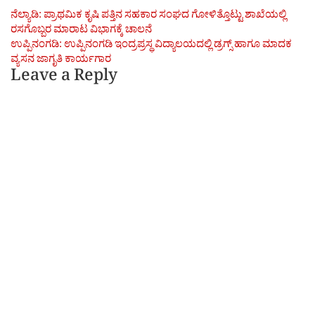
Post
ನೆಲ್ಯಾಡಿ: ಪ್ರಾಥಮಿಕ ಕೃಷಿ ಪತ್ತಿನ ಸಹಕಾರ ಸಂಘದ ಗೋಳಿತ್ತೊಟ್ಟು ಶಾಖೆಯಲ್ಲಿ
ರಸಗೊಬ್ಬರ ಮಾರಾಟ ವಿಭಾಗಕ್ಕೆ ಚಾಲನೆ
navigation
ಉಪ್ಪಿನಂಗಡಿ: ಉಪ್ಪಿನಂಗಡಿ ಇಂದ್ರಪ್ರಸ್ಥ ವಿದ್ಯಾಲಯದಲ್ಲಿ ಡ್ರಗ್ಸ್ ಹಾಗೂ ಮಾದಕ
ವ್ಯಸನ ಜಾಗೃತಿ ಕಾರ್ಯಗಾರ
Leave a Reply