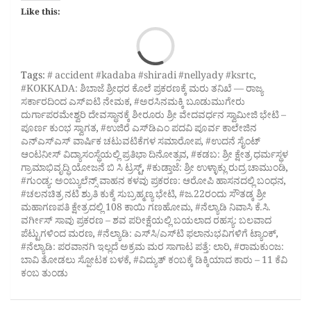
Like this:
Loa
Tags:
# accident #kadaba #shiradi #nellyady #ksrtc
,
#KOKKADA: ಶಿಬಾಜೆ ಶ್ರೀಧರ ಕೊಲೆ ಪ್ರಕರಣಕ್ಕೆ ಮರು ತನಿಖೆ — ರಾಜ್ಯ
ಸರ್ಕಾರದಿಂದ ಎಸ್‌ಐಟಿ ನೇಮಕ
,
#ಅರಸಿನಮಕ್ಕಿ ಬೂಡುಮುಗೇರು
ದುರ್ಗಾಪರಮೇಶ್ವರಿ ದೇವಸ್ಥಾನಕ್ಕೆ ಶೀರೂರು ಶ್ರೀ ವೇದವರ್ಧನ ಸ್ವಾಮೀಜಿ ಭೇಟಿ –
ಪೂರ್ಣ ಕುಂಭ ಸ್ವಾಗತ
,
#ಉಜಿರೆ ಎಸ್‌ಡಿಎಂ ಪದವಿ ಪೂರ್ವ ಕಾಲೇಜಿನ
ಎನ್‌ಎಸ್‌ಎಸ್ ವಾರ್ಷಿಕ ಚಟುವಟಿಕೆಗಳ ಸಮಾರೋಪ
,
#ಉದನೆ ಸೈಂಟ್
ಆಂಟನೀಸ್‌ ವಿದ್ಯಾಸಂಸ್ಥೆಯಲ್ಲಿ ಪ್ರತಿಭಾ ದಿನೋತ್ಸವ
,
#ಕಡಬ: ಶ್ರೀ ಕ್ಷೇತ್ರ ಧರ್ಮಸ್ಥಳ
ಗ್ರಾಮಾಭಿವೃದ್ಧಿ ಯೋಜನೆ ಬಿ ಸಿ ಟ್ರಸ್ಟ್‌
,
#ಕುಡ್ತಾಜೆ: ಶ್ರೀ ಉಳ್ಳಾಕ್ಲು ರುದ್ರ ಚಾಮುಂಡಿ
,
#ಗುಂಡ್ಯ: ಅಂಬ್ಯುಲೆನ್ಸ್ ವಾಹನ ಕಳವು ಪ್ರಕರಣ: ಆರೋಪಿ ಹಾಸನದಲ್ಲಿ ಬಂಧನ
,
#ಚಲನಚಿತ್ರ ನಟಿ ಶ್ರುತಿ ಕುಕ್ಕೆ ಸುಬ್ರಹ್ಮಣ್ಯ ಭೇಟಿ
,
#ಜ.22ರಂದು ಸೌತಡ್ಕ ಶ್ರೀ
ಮಹಾಗಣಪತಿ ಕ್ಷೇತ್ರದಲ್ಲಿ 108 ಕಾಯಿ ಗಣಹೋಮ
,
#ನೆಲ್ಯಾಡಿ ನಿವಾಸಿ ಕೆ.ಸಿ.
ವರ್ಗೀಸ್ ಸಾವು ಪ್ರಕರಣ – ಶವ ಪರೀಕ್ಷೆಯಲ್ಲಿ ಬಯಲಾದ ರಹಸ್ಯ: ಬಲವಾದ
ಪೆಟ್ಟುಗಳಿಂದ ಮರಣ
,
#ನೆಲ್ಯಾಡಿ: ಎಸ್‌ಸಿ/ಎಸ್‌ಟಿ ಫಲಾನುಭವಿಗಳಿಗೆ ಟ್ಯಾಂಕ್
,
#ನೆಲ್ಯಾಡಿ: ಪರವಾನಗಿ ಇಲ್ಲದೆ ಅಕ್ರಮ ಮರ ಸಾಗಾಟ ಪತ್ತೆ: ಲಾರಿ
,
#ರಾಮಕುಂಜ:
ಬಾವಿ ತೋಡಲು ಸ್ಪೋಟಕ ಬಳಕೆ
,
#ವಿದ್ಯುತ್ ಕಂಬಕ್ಕೆ ಡಿಕ್ಕಿಯಾದ ಕಾರು – 11 ಕೆವಿ
ಕಂಬ ತುಂಡು