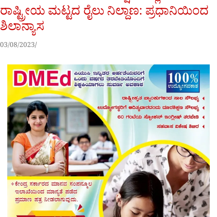
ರಾಷ್ಟ್ರೀಯ ಮಟ್ಟದ ರೈಲು ನಿಲ್ದಾಣ: ಪ್ರಧಾನಿಯಿಂದ
ಶಿಲಾನ್ಯಾಸ
03/08/2023