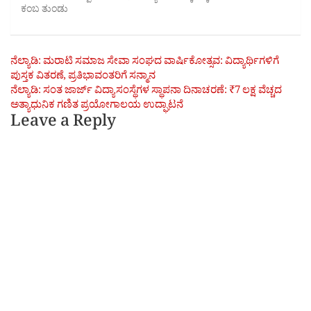
ಕಂಬ ತುಂಡು
Post
ನೆಲ್ಯಾಡಿ: ಮರಾಟಿ ಸಮಾಜ ಸೇವಾ ಸಂಘದ ವಾರ್ಷಿಕೋತ್ಸವ: ವಿದ್ಯಾರ್ಥಿಗಳಿಗೆ
ಪುಸ್ತಕ ವಿತರಣೆ, ಪ್ರತಿಭಾವಂತರಿಗೆ ಸನ್ಮಾನ
navigation
ನೆಲ್ಯಾಡಿ: ಸಂತ ಜಾರ್ಜ್ ವಿದ್ಯಾಸಂಸ್ಥೆಗಳ ಸ್ಥಾಪನಾ ದಿನಾಚರಣೆ: ₹7 ಲಕ್ಷ ವೆಚ್ಚದ
ಅತ್ಯಾಧುನಿಕ ಗಣಿತ ಪ್ರಯೋಗಾಲಯ ಉದ್ಘಾಟನೆ
Leave a Reply