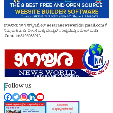
ಜಾಹಿರಾತುಗಳಿಗೆ ನಮ್ಮ ಇಮೇಲ್
nesaranewsworld@gmail.com
ಗೆ
ನಿಮ್ಮ ಜಾಹಿರಾತು ,ವಿಳಾಸ ಮತ್ತು ಮೊಬೈಲ್ ಸಂಖ್ಯೆಯನ್ನು ಇಮೇಲ್ ಮಾಡಿ
.
Contact:8496085912
Follow us