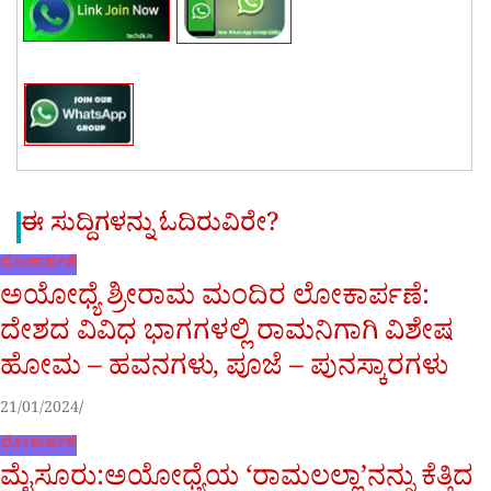
ಈ ಸುದ್ದಿಗಳನ್ನು ಓದಿರುವಿರೇ?
ಲೋಕಾರ್ಪಣೆ
ಅಯೋಧ್ಯೆ ಶ್ರೀರಾಮ ಮಂದಿರ ಲೋಕಾರ್ಪಣೆ:
ದೇಶದ ವಿವಿಧ ಭಾಗಗಳಲ್ಲಿ ರಾಮನಿಗಾಗಿ ವಿಶೇಷ
ಹೋಮ – ಹವನಗಳು, ಪೂಜೆ – ಪುನಸ್ಕಾರಗಳು
21/01/2024
ಲೋಕಾರ್ಪಣೆ
ಮೈಸೂರು:ಅಯೋಧ್ಯೆಯ ‘ರಾಮಲಲ್ಲಾ’ನನ್ನು ಕೆತ್ತಿದ