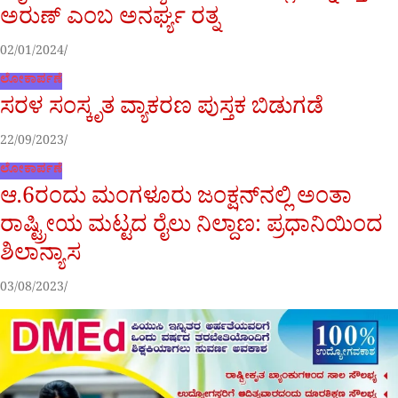
ಅರುಣ್ ಎಂಬ ಅನರ್ಘ್ಯ ರತ್ನ
02/01/2024
ಲೋಕಾರ್ಪಣೆ
ಸರಳ ಸಂಸ್ಕೃತ ವ್ಯಾಕರಣ ಪುಸ್ತಕ ಬಿಡುಗಡೆ
22/09/2023
ಲೋಕಾರ್ಪಣೆ
ಆ.6ರಂದು ಮಂಗಳೂರು ಜಂಕ್ಷನ್‌ನಲ್ಲಿ ಅಂತಾ
ರಾಷ್ಟ್ರೀಯ ಮಟ್ಟದ ರೈಲು ನಿಲ್ದಾಣ: ಪ್ರಧಾನಿಯಿಂದ
ಶಿಲಾನ್ಯಾಸ
03/08/2023