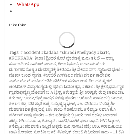
WhatsApp
Like this:
Loa
Tags:
# accident #kadaba #shiradi #nellyady #ksrtc
,
#KOKKADA: ಶಿಬಾಜೆ ಶ್ರೀಧರ ಕೊಲೆ ಪ್ರಕರಣಕ್ಕೆ ಮರು ತನಿಖೆ — ರಾಜ್ಯ
ಸರ್ಕಾರದಿಂದ ಎಸ್‌ಐಟಿ ನೇಮಕ
,
#ಅರಸಿನಮಕ್ಕಿ ಬೂಡುಮುಗೇರು
ದುರ್ಗಾಪರಮೇಶ್ವರಿ ದೇವಸ್ಥಾನಕ್ಕೆ ಶೀರೂರು ಶ್ರೀ ವೇದವರ್ಧನ ಸ್ವಾಮೀಜಿ ಭೇಟಿ –
ಪೂರ್ಣ ಕುಂಭ ಸ್ವಾಗತ
,
#ಉಜಿರೆ ಎಸ್‌ಡಿಎಂ ಪದವಿ ಪೂರ್ವ ಕಾಲೇಜಿನ
ಎನ್‌ಎಸ್‌ಎಸ್ ವಾರ್ಷಿಕ ಚಟುವಟಿಕೆಗಳ ಸಮಾರೋಪ
,
#ಉದನೆ ಸೈಂಟ್
ಆಂಟನೀಸ್‌ ವಿದ್ಯಾಸಂಸ್ಥೆಯಲ್ಲಿ ಪ್ರತಿಭಾ ದಿನೋತ್ಸವ
,
#ಕಡಬ: ಶ್ರೀ ಕ್ಷೇತ್ರ ಧರ್ಮಸ್ಥಳ
ಗ್ರಾಮಾಭಿವೃದ್ಧಿ ಯೋಜನೆ ಬಿ ಸಿ ಟ್ರಸ್ಟ್‌
,
#ಕುಡ್ತಾಜೆ: ಶ್ರೀ ಉಳ್ಳಾಕ್ಲು ರುದ್ರ ಚಾಮುಂಡಿ
,
#ಗುಂಡ್ಯ: ಅಂಬ್ಯುಲೆನ್ಸ್ ವಾಹನ ಕಳವು ಪ್ರಕರಣ: ಆರೋಪಿ ಹಾಸನದಲ್ಲಿ ಬಂಧನ
,
#ಚಲನಚಿತ್ರ ನಟಿ ಶ್ರುತಿ ಕುಕ್ಕೆ ಸುಬ್ರಹ್ಮಣ್ಯ ಭೇಟಿ
,
#ಜ.22ರಂದು ಸೌತಡ್ಕ ಶ್ರೀ
ಮಹಾಗಣಪತಿ ಕ್ಷೇತ್ರದಲ್ಲಿ 108 ಕಾಯಿ ಗಣಹೋಮ
,
#ನೆಲ್ಯಾಡಿ ನಿವಾಸಿ ಕೆ.ಸಿ.
ವರ್ಗೀಸ್ ಸಾವು ಪ್ರಕರಣ – ಶವ ಪರೀಕ್ಷೆಯಲ್ಲಿ ಬಯಲಾದ ರಹಸ್ಯ: ಬಲವಾದ
ಪೆಟ್ಟುಗಳಿಂದ ಮರಣ
,
#ನೆಲ್ಯಾಡಿ: ಎಸ್‌ಸಿ/ಎಸ್‌ಟಿ ಫಲಾನುಭವಿಗಳಿಗೆ ಟ್ಯಾಂಕ್
,
#ನೆಲ್ಯಾಡಿ: ಪರವಾನಗಿ ಇಲ್ಲದೆ ಅಕ್ರಮ ಮರ ಸಾಗಾಟ ಪತ್ತೆ: ಲಾರಿ
,
#ರಾಮಕುಂಜ:
ಬಾವಿ ತೋಡಲು ಸ್ಪೋಟಕ ಬಳಕೆ
,
#ವಿದ್ಯುತ್ ಕಂಬಕ್ಕೆ ಡಿಕ್ಕಿಯಾದ ಕಾರು – 11 ಕೆವಿ