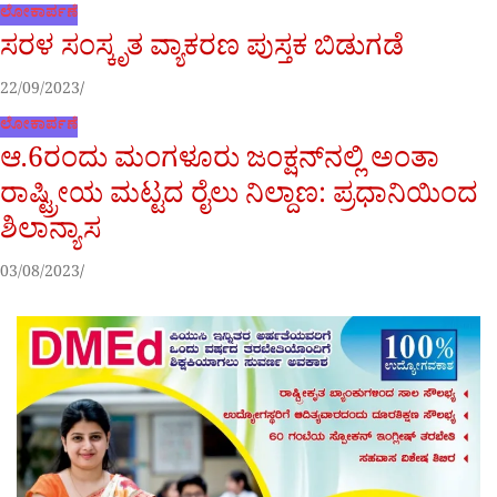
ಲೋಕಾರ್ಪಣೆ
ಸರಳ ಸಂಸ್ಕೃತ ವ್ಯಾಕರಣ ಪುಸ್ತಕ ಬಿಡುಗಡೆ
22/09/2023
ಲೋಕಾರ್ಪಣೆ
ಆ.6ರಂದು ಮಂಗಳೂರು ಜಂಕ್ಷನ್‌ನಲ್ಲಿ ಅಂತಾ
ರಾಷ್ಟ್ರೀಯ ಮಟ್ಟದ ರೈಲು ನಿಲ್ದಾಣ: ಪ್ರಧಾನಿಯಿಂದ
ಶಿಲಾನ್ಯಾಸ
03/08/2023