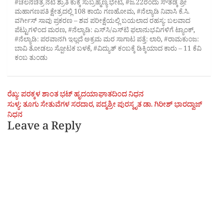
#ಚಲನಚಿತ್ರ ನಟಿ ಶ್ರುತಿ ಕುಕ್ಕೆ ಸುಬ್ರಹ್ಮಣ್ಯ ಭೇಟಿ
,
#ಜ.22ರಂದು ಸೌತಡ್ಕ ಶ್ರೀ
ಮಹಾಗಣಪತಿ ಕ್ಷೇತ್ರದಲ್ಲಿ 108 ಕಾಯಿ ಗಣಹೋಮ
,
#ನೆಲ್ಯಾಡಿ ನಿವಾಸಿ ಕೆ.ಸಿ.
ವರ್ಗೀಸ್ ಸಾವು ಪ್ರಕರಣ – ಶವ ಪರೀಕ್ಷೆಯಲ್ಲಿ ಬಯಲಾದ ರಹಸ್ಯ: ಬಲವಾದ
ಪೆಟ್ಟುಗಳಿಂದ ಮರಣ
,
#ನೆಲ್ಯಾಡಿ: ಎಸ್‌ಸಿ/ಎಸ್‌ಟಿ ಫಲಾನುಭವಿಗಳಿಗೆ ಟ್ಯಾಂಕ್
,
#ನೆಲ್ಯಾಡಿ: ಪರವಾನಗಿ ಇಲ್ಲದೆ ಅಕ್ರಮ ಮರ ಸಾಗಾಟ ಪತ್ತೆ: ಲಾರಿ
,
#ರಾಮಕುಂಜ:
ಬಾವಿ ತೋಡಲು ಸ್ಪೋಟಕ ಬಳಕೆ
,
#ವಿದ್ಯುತ್ ಕಂಬಕ್ಕೆ ಡಿಕ್ಕಿಯಾದ ಕಾರು – 11 ಕೆವಿ
ಕಂಬ ತುಂಡು
Post
ರೆಖ್ಯ: ಪರಕ್ಕಳ ಶಾಂತ ಭಟ್ ಹೃದಯಾಘಾತದಿಂದ ನಿಧನ
ಸುಳ್ಯ: ತೂಗು ಸೇತುವೆಗಳ ಸರದಾರ, ಪದ್ಮಶ್ರೀ ಪುರಸ್ಕೃತ ಡಾ. ಗಿರೀಶ್ ಭಾರದ್ವಾಜ್
navigation
ನಿಧನ
Leave a Reply