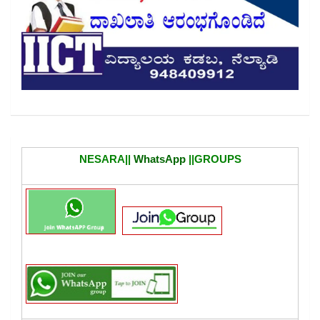
NESARA||
WhatsApp
||GROUPS