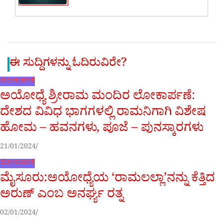
ಈ ಸುದ್ದಿಗಳನ್ನು ಓದಿರುವಿರೇ?
ಲೋಕಾರ್ಪಣೆ
ಅಯೋಧ್ಯೆ ಶ್ರೀರಾಮ ಮಂದಿರ ಲೋಕಾರ್ಪಣೆ:
ದೇಶದ ವಿವಿಧ ಭಾಗಗಳಲ್ಲಿ ರಾಮನಿಗಾಗಿ ವಿಶೇಷ
ಹೋಮ – ಹವನಗಳು, ಪೂಜೆ – ಪುನಸ್ಕಾರಗಳು
21/01/2024
ಲೋಕಾರ್ಪಣೆ
ಮೈಸೂರು:ಅಯೋಧ್ಯೆಯ ‘ರಾಮಲಲ್ಲಾ’ನನ್ನು ಕೆತ್ತಿದ
ಅರುಣ್ ಎಂಬ ಅನರ್ಘ್ಯ ರತ್ನ
02/01/2024