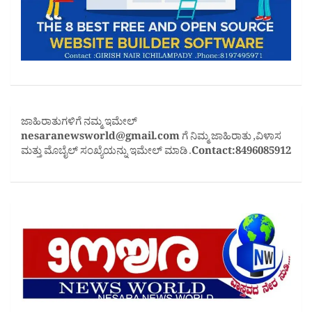
ಜಾಹಿರಾತುಗಳಿಗೆ ನಮ್ಮ ಇಮೇಲ್
nesaranewsworld@gmail.com
ಗೆ ನಿಮ್ಮ ಜಾಹಿರಾತು ,ವಿಳಾಸ
ಮತ್ತು ಮೊಬೈಲ್ ಸಂಖ್ಯೆಯನ್ನು ಇಮೇಲ್ ಮಾಡಿ .
Contact:8496085912