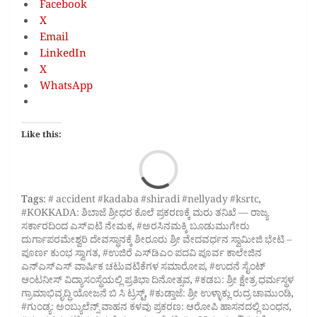
Facebook
X
Email
LinkedIn
X
WhatsApp
Like this:
Loa
Tags:
# accident #kadaba #shiradi #nellyady #ksrtc
,
#KOKKADA: ಶಿಬಾಜೆ ಶ್ರೀಧರ ಕೊಲೆ ಪ್ರಕರಣಕ್ಕೆ ಮರು ತನಿಖೆ — ರಾಜ್ಯ
ಸರ್ಕಾರದಿಂದ ಎಸ್‌ಐಟಿ ನೇಮಕ
,
#ಅರಸಿನಮಕ್ಕಿ ಬೂಡುಮುಗೇರು
ದುರ್ಗಾಪರಮೇಶ್ವರಿ ದೇವಸ್ಥಾನಕ್ಕೆ ಶೀರೂರು ಶ್ರೀ ವೇದವರ್ಧನ ಸ್ವಾಮೀಜಿ ಭೇಟಿ –
ಪೂರ್ಣ ಕುಂಭ ಸ್ವಾಗತ
,
#ಉಜಿರೆ ಎಸ್‌ಡಿಎಂ ಪದವಿ ಪೂರ್ವ ಕಾಲೇಜಿನ
ಎನ್‌ಎಸ್‌ಎಸ್ ವಾರ್ಷಿಕ ಚಟುವಟಿಕೆಗಳ ಸಮಾರೋಪ
,
#ಉದನೆ ಸೈಂಟ್
ಆಂಟನೀಸ್‌ ವಿದ್ಯಾಸಂಸ್ಥೆಯಲ್ಲಿ ಪ್ರತಿಭಾ ದಿನೋತ್ಸವ
,
#ಕಡಬ: ಶ್ರೀ ಕ್ಷೇತ್ರ ಧರ್ಮಸ್ಥಳ
ಗ್ರಾಮಾಭಿವೃದ್ಧಿ ಯೋಜನೆ ಬಿ ಸಿ ಟ್ರಸ್ಟ್‌
,
#ಕುಡ್ತಾಜೆ: ಶ್ರೀ ಉಳ್ಳಾಕ್ಲು ರುದ್ರ ಚಾಮುಂಡಿ
,
#ಗುಂಡ್ಯ: ಅಂಬ್ಯುಲೆನ್ಸ್ ವಾಹನ ಕಳವು ಪ್ರಕರಣ: ಆರೋಪಿ ಹಾಸನದಲ್ಲಿ ಬಂಧನ
,