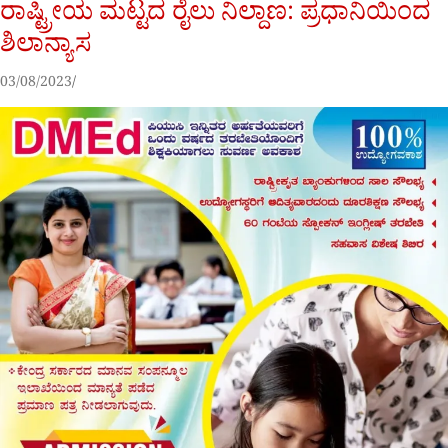
ರಾಷ್ಟ್ರೀಯ ಮಟ್ಟದ ರೈಲು ನಿಲ್ದಾಣ: ಪ್ರಧಾನಿಯಿಂದ
ಶಿಲಾನ್ಯಾಸ
03/08/2023