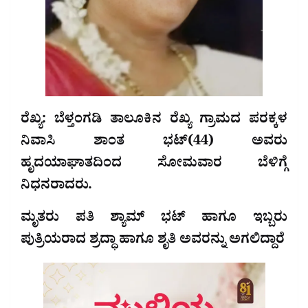
ರೆಖ್ಯ: ಬೆಳ್ತಂಗಡಿ ತಾಲೂಕಿನ ರೆಖ್ಯ ಗ್ರಾಮದ ಪರಕ್ಕಳ
ನಿವಾಸಿ ಶಾಂತ ಭಟ್(44) ಅವರು
ಹೃದಯಾಘಾತದಿಂದ ಸೋಮವಾರ ಬೆಳಿಗ್ಗೆ
ನಿಧನರಾದರು.
ಮೃತರು ಪತಿ ಶ್ಯಾಮ್ ಭಟ್ ಹಾಗೂ ಇಬ್ಬರು
ಪುತ್ರಿಯರಾದ ಶ್ರದ್ಧಾ ಹಾಗೂ ಶೃತಿ ಅವರನ್ನು ಅಗಲಿದ್ದಾರೆ