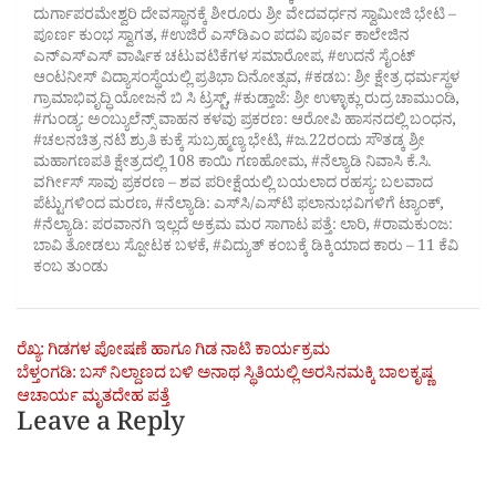
ದುರ್ಗಾಪರಮೇಶ್ವರಿ ದೇವಸ್ಥಾನಕ್ಕೆ ಶೀರೂರು ಶ್ರೀ ವೇದವರ್ಧನ ಸ್ವಾಮೀಜಿ ಭೇಟಿ –
ಪೂರ್ಣ ಕುಂಭ ಸ್ವಾಗತ
,
#ಉಜಿರೆ ಎಸ್‌ಡಿಎಂ ಪದವಿ ಪೂರ್ವ ಕಾಲೇಜಿನ
ಎನ್‌ಎಸ್‌ಎಸ್ ವಾರ್ಷಿಕ ಚಟುವಟಿಕೆಗಳ ಸಮಾರೋಪ
,
#ಉದನೆ ಸೈಂಟ್
ಆಂಟನೀಸ್‌ ವಿದ್ಯಾಸಂಸ್ಥೆಯಲ್ಲಿ ಪ್ರತಿಭಾ ದಿನೋತ್ಸವ
,
#ಕಡಬ: ಶ್ರೀ ಕ್ಷೇತ್ರ ಧರ್ಮಸ್ಥಳ
ಗ್ರಾಮಾಭಿವೃದ್ಧಿ ಯೋಜನೆ ಬಿ ಸಿ ಟ್ರಸ್ಟ್‌
,
#ಕುಡ್ತಾಜೆ: ಶ್ರೀ ಉಳ್ಳಾಕ್ಲು ರುದ್ರ ಚಾಮುಂಡಿ
,
#ಗುಂಡ್ಯ: ಅಂಬ್ಯುಲೆನ್ಸ್ ವಾಹನ ಕಳವು ಪ್ರಕರಣ: ಆರೋಪಿ ಹಾಸನದಲ್ಲಿ ಬಂಧನ
,
#ಚಲನಚಿತ್ರ ನಟಿ ಶ್ರುತಿ ಕುಕ್ಕೆ ಸುಬ್ರಹ್ಮಣ್ಯ ಭೇಟಿ
,
#ಜ.22ರಂದು ಸೌತಡ್ಕ ಶ್ರೀ
ಮಹಾಗಣಪತಿ ಕ್ಷೇತ್ರದಲ್ಲಿ 108 ಕಾಯಿ ಗಣಹೋಮ
,
#ನೆಲ್ಯಾಡಿ ನಿವಾಸಿ ಕೆ.ಸಿ.
ವರ್ಗೀಸ್ ಸಾವು ಪ್ರಕರಣ – ಶವ ಪರೀಕ್ಷೆಯಲ್ಲಿ ಬಯಲಾದ ರಹಸ್ಯ: ಬಲವಾದ
ಪೆಟ್ಟುಗಳಿಂದ ಮರಣ
,
#ನೆಲ್ಯಾಡಿ: ಎಸ್‌ಸಿ/ಎಸ್‌ಟಿ ಫಲಾನುಭವಿಗಳಿಗೆ ಟ್ಯಾಂಕ್
,
#ನೆಲ್ಯಾಡಿ: ಪರವಾನಗಿ ಇಲ್ಲದೆ ಅಕ್ರಮ ಮರ ಸಾಗಾಟ ಪತ್ತೆ: ಲಾರಿ
,
#ರಾಮಕುಂಜ:
ಬಾವಿ ತೋಡಲು ಸ್ಪೋಟಕ ಬಳಕೆ
,
#ವಿದ್ಯುತ್ ಕಂಬಕ್ಕೆ ಡಿಕ್ಕಿಯಾದ ಕಾರು – 11 ಕೆವಿ
ಕಂಬ ತುಂಡು
Post
ರೆಖ್ಯ: ಗಿಡಗಳ ಪೋಷಣೆ ಹಾಗೂ ಗಿಡ ನಾಟಿ ಕಾರ್ಯಕ್ರಮ
ಬೆಳ್ತಂಗಡಿ: ಬಸ್ ನಿಲ್ದಾಣದ ಬಳಿ ಅನಾಥ ಸ್ಥಿತಿಯಲ್ಲಿ ಅರಸಿನಮಕ್ಕಿ ಬಾಲಕೃಷ್ಣ
navigation
ಆಚಾರ್ಯ ಮೃತದೇಹ ಪತ್ತೆ
Leave a Reply