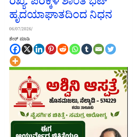
ರೆಖ್ಯ: ಪರಕ್ಕಳ ಶಾಂತ ಭಟ್
ಹೃದಯಾಘಾತದಿಂದ ನಿಧನ
06/07/2026
ಶೇರ್ ಮಾಡಿ