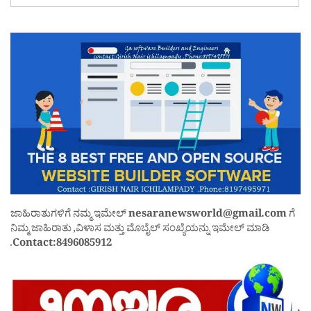
ಜಾಹಿರಾತುಗಳಿಗೆ ನಮ್ಮ ಇಮೇಲ್
nesaranewsworld@gmail.com
ಗೆ
ನಿಮ್ಮ ಜಾಹಿರಾತು ,ವಿಳಾಸ ಮತ್ತು ಮೊಬೈಲ್ ಸಂಖ್ಯೆಯನ್ನು ಇಮೇಲ್ ಮಾಡಿ
.
Contact:8496085912